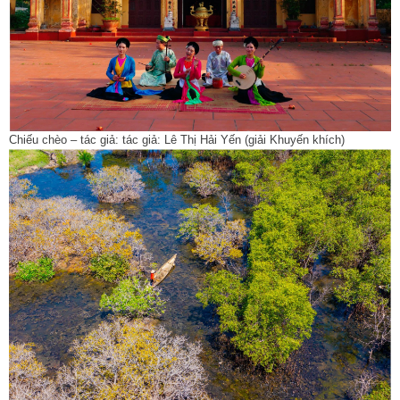
Chiếu chèo – tác giả: tác giả: Lê Thị Hải Yến (giải Khuyến khích)