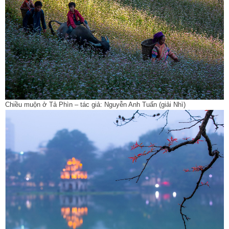
Chiều muộn ở Tả Phìn – tác giả: Nguyễn Anh Tuấn (giải Nhì)