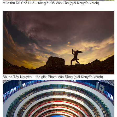
Mùa thu Rú Chá Huế – tác giả: Đỗ Văn Cần (giải Khuyến khích)
Bài ca Tây Nguyên – tác giả: Phạm Văn Đồng (giải Khuyến khích)