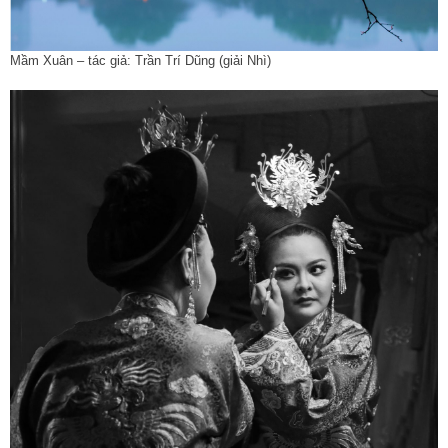
Mầm Xuân – tác giả: Trần Trí Dũng (giải Nhì)