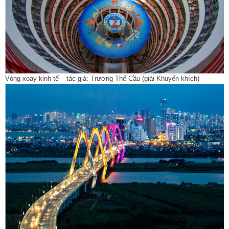
Vòng xoay kinh tế – tác giả: Trương Thế Cầu (giải Khuyến khích)