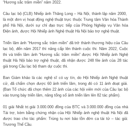
“Hương sắc trăm miền” năm 2022.
Câu lạc bộ (CLB) Nhiếp ảnh Thăng Long – Hà Nội, thành lập năm 2000,
là một đơn vị hoạt động nghệ thuật trực thuộc Trung tâm Văn hóa Thành
phố Hà Nội, dưới sự chỉ đạo trực tiếp của Phòng Nghiệp vụ Văn hóa
Điện ảnh, được Hội Nhiếp ảnh Nghệ thuật Hà Nội bảo trợ nghệ thuật.
Triển lãm ảnh “Hương sắc trăm miền” đã trở thành thương hiệu của Câu
lạc bộ, đến năm 2017 thì nâng cấp lên thành cuộc thi. Năm 2022, Cuộc
thi và triển lãm ảnh “Hương sắc trăm miền” được Hội Nhiếp ảnh Nghệ
thuật Hà Nội bảo trợ nghệ thuật, đã nhận được 248 file ảnh của 28 tác
giả trong Câu lạc bộ tham dự cuộc thi.
Ban Giám khảo là các nghệ sĩ có uy tín, do Hội Nhiếp ảnh Nghệ thuật
cử, đã chấm chọn được 60 ảnh triển lãm, trong đó có 11 ảnh đoạt giải.
(Ban Tổ chức đã chọn thêm 22 ảnh của các hội viên mới của Câu lạc bộ
vào trưng bày triển lãm, nâng tổng số ảnh triển lãm lên 82 tác phẩm).
01 giải Nhất trị giải 3.000.000 đồng của BTC và 3.000.000 đồng của nhà
Tài trợ, kèm bằng chứng nhận của Hội Nhiếp ảnh nghệ thuật Hà Nội đã
được trao cho tác phẩm: Trùng tu nơi bảo tồn đờn ca tài tử – tác giả:
Trương Thế Cầu.