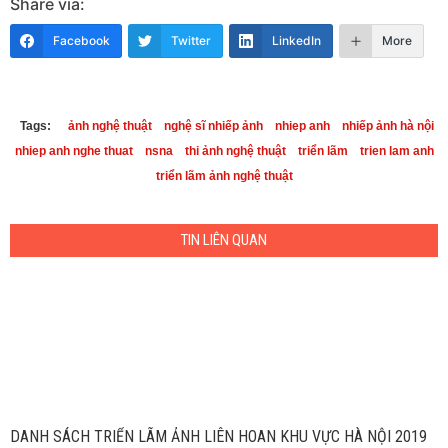
Share via:
Facebook
Twitter
LinkedIn
More
Tags:
ảnh nghệ thuật
nghệ sĩ nhiếp ảnh
nhiep anh
nhiếp ảnh hà nội
nhiep anh nghe thuat
nsna
thi ảnh nghệ thuật
triển lãm
trien lam anh
triển lãm ảnh nghệ thuật
TIN LIÊN QUAN
DANH SÁCH TRIỂN LÃM ẢNH LIÊN HOAN KHU VỰC HÀ NỘI 2019