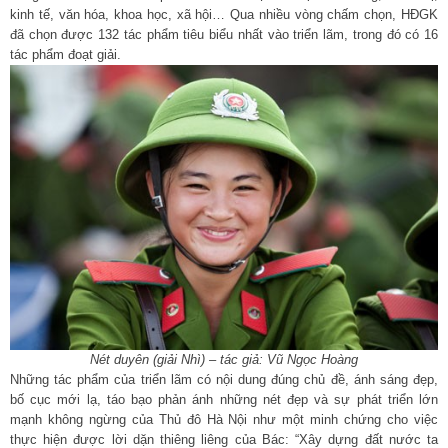
kinh tế, văn hóa, khoa học, xã hội… Qua nhiều vòng chấm chọn, HĐGK
đã chọn được 132 tác phẩm tiêu biểu nhất vào triển lãm, trong đó có 16
tác phẩm đoạt giải.
Nét duyên (giải Nhì) – tác giả: Vũ Ngọc Hoàng
Những tác phẩm của triển lãm có nội dung đúng chủ đề, ánh sáng đẹp,
bố cục mới lạ, táo bạo phản ánh những nét đẹp và sự phát triển lớn
mạnh không ngừng của Thủ đô Hà Nội như một minh chứng cho việc
thực hiện được lời dặn thiêng liêng của Bác: “Xây dựng đất nước ta