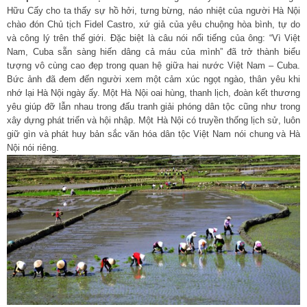
Hữu Cấy cho ta thấy sự hồ hởi, tưng bừng, náo nhiệt của người Hà Nội
chào đón Chủ tịch Fidel Castro, xứ giả của yêu chuộng hòa bình, tự do
và công lý trên thế giới. Đặc biệt là câu nói nổi tiếng của ông: “Vì Việt
Nam, Cuba sẵn sàng hiến dâng cả máu của mình” đã trở thành biểu
tượng vô cùng cao đẹp trong quan hệ giữa hai nước Việt Nam – Cuba.
Bức ảnh đã đem đến người xem một cảm xúc ngọt ngào, thân yêu khi
nhớ lại Hà Nội ngày ấy. Một Hà Nội oai hùng, thanh lịch, đoàn kết thương
yêu giúp đỡ lẫn nhau trong đấu tranh giải phóng dân tộc cũng như trong
xây dựng phát triển và hội nhập. Một Hà Nội có truyền thống lịch sử, luôn
giữ gìn và phát huy bản sắc văn hóa dân tộc Việt Nam nói chung và Hà
Nội nói riêng.