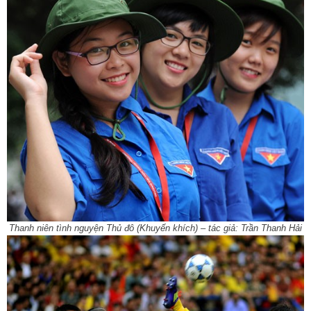
Thanh niên tình nguyện Thủ đô (Khuyến khích) – tác giả: Trần Thanh Hải