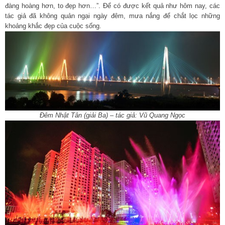
đàng hoàng hơn, to đẹp hơn…”. Để có được kết quả như hôm nay, các
tác giả đã không quản ngại ngày đêm, mưa nắng để chắt lọc những
khoảng khắc đẹp của cuộc sống.
Đêm Nhật Tân (giải Ba) – tác giả: Vũ Quang Ngọc