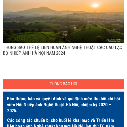
THÔNG BÁO THỂ LỆ LIÊN HOAN ẢNH NGHỆ THUẬT CÁC CÂU LẠC
BỘ NHIẾP ẢNH HÀ NỘI NĂM 2024
THÔNG BÁO HỘI
Bản thông báo và quyết định về qui định mức thu hội phí hội
viên Hội Nhiếp ảnh Nghệ thuật Hà Nội, nhiệm kỳ 2020 –
2025.
Các công tác chuẩn bị cho buổi lễ khai mạc và Triển lãm
liên hoan ảnh Nghệ thuật khu vực Hà Nội lần thứ IX, năm