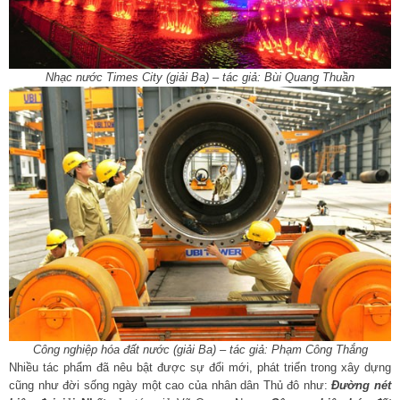
Nhạc nước Times City (giải Ba) – tác giả: Bùi Quang Thuần
Công nghiệp hóa đất nước (giải Ba) – tác giả: Phạm Công Thắng
Nhiều tác phẩm đã nêu bật được sự đổi mới, phát triển trong xây dựng
cũng như đời sống ngày một cao của nhân dân Thủ đô như:
Đường nét