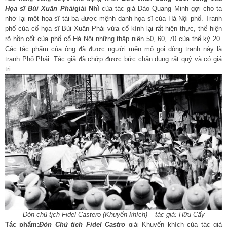
Họa sĩ Bùi Xuân Phái
giải Nhì
của tác giả Đào Quang Minh gợi cho ta
nhớ lại một họa sĩ tài ba được mệnh danh họa sĩ của Hà Nội phố. Tranh
phố của cố họa sĩ Bùi Xuân Phái vừa cổ kính lại rất hiện thực, thể hiện
rõ hồn cốt của phố cổ Hà Nội những thập niên 50, 60, 70 của thế kỷ 20.
Các tác phẩm của ông đã được người mến mộ gọi dòng tranh này là
tranh Phố Phái. Tác giả đã chớp được bức chân dung rất quý và có giá
trị.
Đón chủ tịch Fidel Castero (Khuyến khích) – tác giả: Hữu Cấy
Tác phẩm:
Đón Chủ tịch Fidel Castro
giải Khuyến khích của tác giả