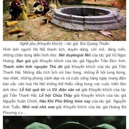
Nghề phụ (Khuyến khích) – tác giả: Bùi Quang Thuần
Hình ảnh người Hà Nội thanh lịch, duyên dáng, cởi mở, đáng mến,
những chân dung điển hình như:
Nét duyên
giải Nhì
của tác giả Vũ Ngọc
Hoàng;
Bạn già
giải Khuyến khích của tác giả Nguyễn Trần Đức Anh;
Thanh niên tình nguyện Thủ đô
giải Khuyến khích của tác giả Trần
Thanh Hải. Những dấu tích lịch sử hào hùng, những lễ hội tưng bừng,
náo nhiêt, những phong cảnh đẹp và cả cuộc sống hàng ngày mang đậm
bản sắc văn hoá Hà Nội không thể thiếu vắng trong các cuộc triển lãm
ảnh như:
Lễ hội quê tôi
và
Vũ điệu sân cỏ
giải Khuyến khích của tác
giả Trần Thanh Hải;
Lễ hội Chùa Thầy
giải Khuyến khích của tác giả
Nguyễn Xuân Chính;
Hào Khí Phù Đổng hôm nay
của tác giả Nguyễn
Anh Tuấn;
Nhớ mái nhà xưa
giải Khuyến khích của tác giả Hoàng Bá
Phương v.v…