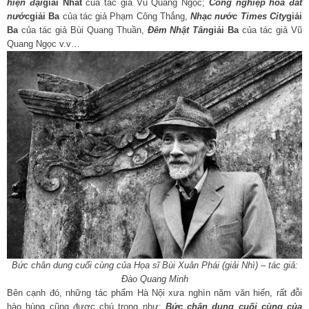
hiện đại
giải Nhất
của tác giả Vũ Quang Ngọc;
Công nghiệp hóa đất
nước
giải Ba
của tác giả Phạm Công Thắng,
Nhạc nước Times City
giải
Ba
của tác giả Bùi Quang Thuần,
Đêm Nhật Tân
giải Ba
của tác giả Vũ
Quang Ngọc v.v…
Bức chân dung cuối cùng của Họa sĩ Bùi Xuân Phái (giải Nhì) – tác giả:
Đào Quang Minh
Bên cạnh đó, những tác phẩm Hà Nội xưa nghìn năm văn hiến, rất đỗi
hào hùng cũng được chú trọng như:
Bức chân dung cuối cùng của