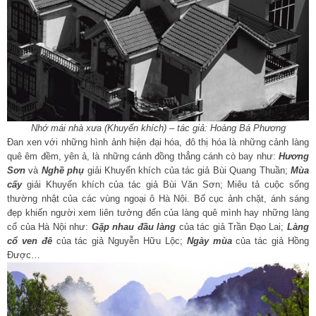
Nhớ mái nhà xưa (Khuyến khích) – tác giả: Hoàng Bá Phương
Đan xen với những hình ảnh hiện đại hóa, đô thị hóa là những cảnh làng
quê êm đềm, yên ả, là những cánh đồng thẳng cánh cò bay như:
Hương
Sơn
và
Nghề phụ
giải Khuyến khích của tác giả Bùi Quang Thuần;
Mùa
cấy
giải Khuyến khích của tác giả Bùi Văn Sơn; Miêu tả cuộc sống
thường nhật của các vùng ngoại ô Hà Nội. Bố cục ảnh chặt, ánh sáng
đẹp khiến người xem liên tưởng đến của làng quê mình hay những làng
cổ của Hà Nội như:
Gặp nhau đầu làng
của tác giả Trần Đạo Lai;
Làng
cổ ven đê
của tác giả Nguyễn Hữu Lộc;
Ngày mùa
của tác giả Hồng
Được…