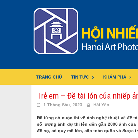
Skip
to
content
TRANG CHỦ
TIN TỨC
KHÁM PHÁ
Trẻ em – Đề tài lớn của nhiếp ả
1 Tháng Sáu, 2023
Hải Yến
Đã từng có cuộc thi về ảnh nghệ thuật về đề tà
số lượng ảnh dự thi lên đến gần 2000 ảnh của h
đồ sộ, có quy mô lớn, cấp toàn quốc và được tr