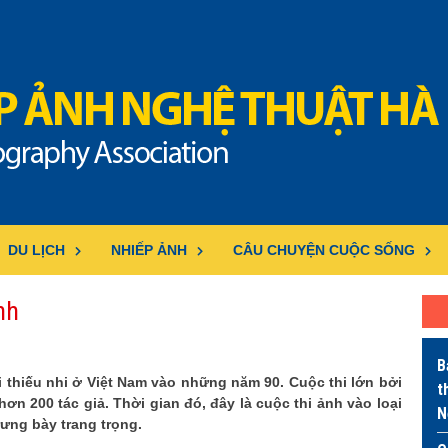
DU LỊCH
NHIẾP ẢNH
CÂU CHUYỆN CUỘC SỐNG
nh
B
i thiếu nhi ở Việt Nam vào những năm 90. Cuộc thi lớn bởi
t
ơn 200 tác giả. Thời gian đó, đây là cuộc thi ảnh vào loại
N
ưng bày trang trọng.