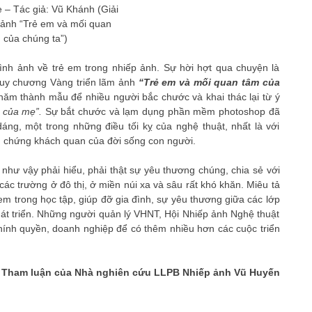
ẹ – Tác giả: Vũ Khánh (Giải
 ảnh “Trẻ em và mối quan
 của chúng ta”)
ình ảnh về trẻ em trong nhiếp ảnh. Sự hời hợt qua chuyện là
Huy chương Vàng triển lãm ảnh
“Trẻ em và mối quan tâm của
ăm thành mẫu để nhiều người bắc chước và khai thác lại từ ý
i của mẹ”.
Sự bắt chước và lạm dụng phần mềm photoshop đã
áng, một trong những điều tối kỵ của nghệ thuật, nhất là với
àm chứng khách quan của đời sống con người.
 như vậy phải hiểu, phải thật sự yêu thương chúng, chia sẻ với
các trường ở đô thị, ở miền núi xa và sâu rất khó khăn. Miêu tả
 trong học tập, giúp đỡ gia đình, sự yêu thương giữa các lớp
hát triển. Những người quản lý VHNT, Hội Nhiếp ảnh Nghệ thuật
hính quyền, doanh nghiệp để có thêm nhiều hơn các cuộc triển
Tham luận của Nhà nghiên cứu LLPB Nhiếp ảnh Vũ Huyến