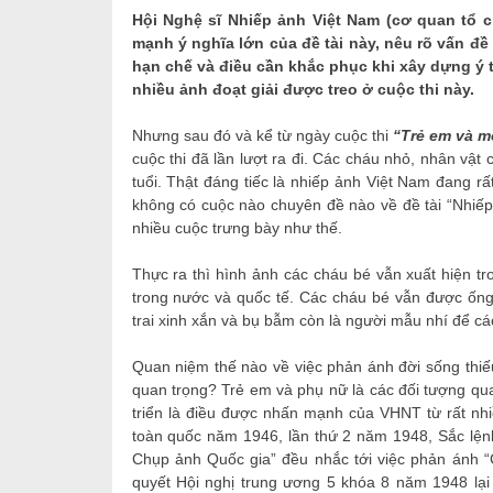
Hội Nghệ sĩ Nhiếp ảnh Việt Nam (cơ quan tổ c
mạnh ý nghĩa lớn của đề tài này, nêu rõ vấn đề 
hạn chế và điều cần khắc phục khi xây dựng ý tư
nhiều ảnh đoạt giải được treo ở cuộc thi này.
Nhưng sau đó và kể từ ngày cuộc thi
“Trẻ em và m
cuộc thi đã lần lượt ra đi. Các cháu nhỏ, nhân vật
tuổi. Thật đáng tiếc là nhiếp ảnh Việt Nam đang rấ
không có cuộc nào chuyên đề nào về đề tài “Nhiếp 
nhiều cuộc trưng bày như thế.
Thực ra thì hình ảnh các cháu bé vẫn xuất hiện tr
trong nước và quốc tế. Các cháu bé vẫn được ống 
trai xinh xắn và bụ bẫm còn là người mẫu nhí để cá
Quan niệm thế nào về việc phản ánh đời sống thiếu
quan trọng? Trẻ em và phụ nữ là các đối tượng qu
triển là điều được nhấn mạnh của VHNT từ rất n
toàn quốc năm 1946, lần thứ 2 năm 1948, Sắc lệ
Chụp ảnh Quốc gia” đều nhắc tới việc phản ánh “
quyết Hội nghị trung ương 5 khóa 8 năm 1948 lại 