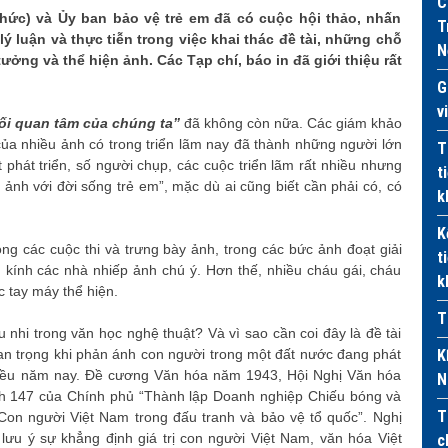
C
hức) và Ủy ban bảo vệ trẻ em đã có cuộc hội thảo, nhấn
T
lý luận và thực tiễn trong việc khai thác đề tài, những chỗ
N
ởng và thể hiện ảnh. Các Tạp chí, báo in đã giới thiệu rất
G
v
ối quan tâm của chúng ta”
đã không còn nữa. Các giám khảo
 của nhiều ảnh có trong triển lãm nay đã thành những người lớn
T
t phát triển, số người chụp, các cuộc triển lãm rất nhiều nhưng
t
ảnh với đời sống trẻ em”, mặc dù ai cũng biết cần phải có, có
k
K
ong các cuộc thi và trưng bày ảnh, trong các bức ảnh đoạt giải
t
kính các nhà nhiếp ảnh chú ý. Hơn thế, nhiều cháu gái, cháu
k
c tay máy thể hiện.
T
 nhi trong văn học nghệ thuật? Và vì sao cần coi đây là đề tài
an trọng khi phản ánh con người trong một đất nước đang phát
K
hiều năm nay. Đề cương Văn hóa năm 1943, Hội Nghị Văn hóa
N
nh 147 của Chính phủ “Thành lập Doanh nghiệp Chiếu bóng và
T
Con người Việt Nam trong đấu tranh và bảo vệ tổ quốc”. Nghị
lưu ý sự khẳng định giá trị con người Việt Nam, văn hóa Việt
c