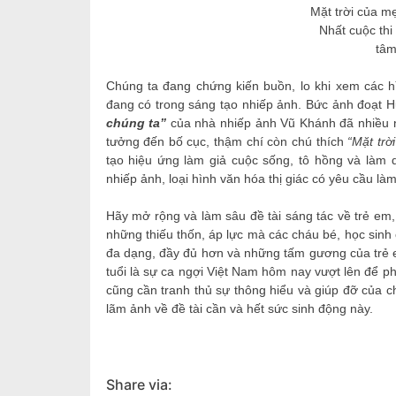
Mặt trời của m
Nhất cuộc thi
tâm
Chúng ta đang chứng kiến buồn, lo khi xem các h
đang có trong sáng tạo nhiếp ảnh. Bức ảnh đoạt 
chúng ta”
của nhà nhiếp ảnh Vũ Khánh đã nhiều n
tưởng đến bố cục, thậm chí còn chú thích
“Mặt trờ
tạo hiệu ứng làm giả cuộc sống, tô hồng và làm d
nhiếp ảnh, loại hình văn hóa thị giác có yêu cầu l
Hãy mở rộng và làm sâu đề tài sáng tác về trẻ em,
những thiếu thốn, áp lực mà các cháu bé, học sinh 
đa dạng, đầy đủ hơn và những tấm gương của trẻ em
tuổi là sự ca ngợi Việt Nam hôm nay vượt lên để p
cũng cần tranh thủ sự thông hiểu và giúp đỡ của c
lãm ảnh về đề tài cần và hết sức sinh động này.
Share via: