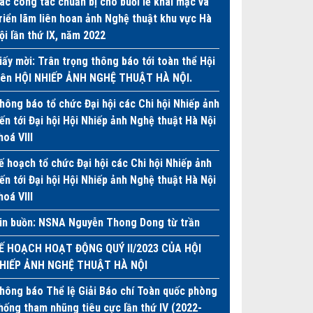
ác công tác chuẩn bị cho buổi lễ khai mạc và
riển lãm liên hoan ảnh Nghệ thuật khu vực Hà
ội lần thứ IX, năm 2022
iấy mời: Trân trọng thông báo tới toàn thể Hội
iên HỘI NHIẾP ẢNH NGHỆ THUẬT HÀ NỘI.
hông báo tổ chức Đại hội các Chi hội Nhiếp ảnh
iến tới Đại hội Hội Nhiếp ảnh Nghệ thuật Hà Nội
hoá VIII
ế hoạch tổ chức Đại hội các Chi hội Nhiếp ảnh
iến tới Đại hội Hội Nhiếp ảnh Nghệ thuật Hà Nội
hoá VIII
in buồn: NSNA Nguyễn Thong Dong từ trần
Ế HOẠCH HOẠT ĐỘNG QUÝ II/2023 CỦA HỘI
HIẾP ẢNH NGHỆ THUẬT HÀ NỘI
hông báo Thể lệ Giải Báo chí Toàn quốc phòng
hống tham nhũng tiêu cực lần thứ IV (2022-