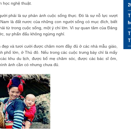
n học nghệ thuật.
2
T
người phải là sự phản ánh cuộc sống thực. Đó là sự nỗ lực vượt
t Nam là đất nươc của những con người sống có mục đích, biết
h
hải từ trong cuộc sống, một ý chí lớn. Vì sự quan tâm của Đảng
T
ước, sự phấn đấu không ngừng nghỉ.
T
nh đẹp và tươi cười được chăm nom đầy đủ ở các nhà mẫu giáo,
nh phố lớn, ở Thủ đô. Nếu trong các cuộc trưng bày chỉ là mấy
 các khu du lịch, được bố mẹ chăm sóc, được các bác sĩ ôm,
 hình ảnh cần có nhưng chưa đủ.