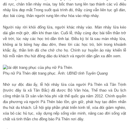
đỏ rực, chân trần nhảy múa, tay bốc than tung lên tạo thành các vũ điệu
nhảy lửa đẹp mắt.Trong suốt quá trình đó, thầy cúng vẫn liên tục gõ đàn,
đọc bài cúng, thân người rung lên như hòa vào nhịp nhảy.
Người này rời khỏi đống lửa, người khác nhảy vào. Màn nhảy lửa kéo
dài gần một giờ, đến khi than tàn. Cuối lễ, thầy cúng đọc bài tiễn thần trở
về trời, lúc này các học trò dần tỉnh lại. Điều kỳ bí là sau màn nhảy lửa,
không ai bị bỏng hay đau đớn, theo lời các học trò, bởi trong khoảnh
khắc ấy, thần linh đã che chở cho họ. Chính sự huyền ảo này khiến lễ
hội mỗi năm thu hút đông đảo du khách và người dân gần xa đến xem.
Phụ nữ Pà Thẻn dệt trang phục. Ảnh:
UBND tỉnh Tuyên Quang
Nhờ sự độc đáo ấy, lễ hội nhảy lửa của người Pà Thẻn xã Tân Trịnh
(trước đây là xã Tân Bắc) đã được Bộ Văn hóa, Thể thao và Du lịch
công nhận là Di sản văn hóa phi vật thể quốc gia năm 2012. Chính quyền
địa phương và người Pà Thẻn bảo tồn, gìn giữ, phát huy tạo điểm nhấn
thu hút du khách. Lễ hội góp phần phát triển kinh tế, xóa đói giảm nghèo,
xóa bỏ các hủ tục, xây dựng nếp sống văn minh, nâng cao đời sống vật
chất và tinh thần cho đồng bào Pà Thẻn nơi đây.