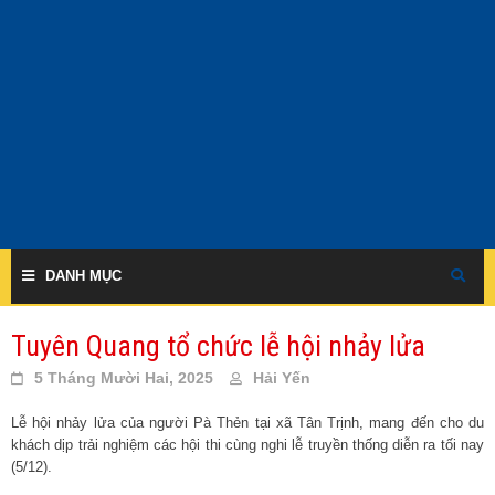
Skip
to
content
DANH MỤC
Tuyên Quang tổ chức lễ hội nhảy lửa
5 Tháng Mười Hai, 2025
Hải Yến
Lễ hội nhảy lửa của người Pà Thẻn tại xã Tân Trịnh, mang đến cho du
khách dịp trải nghiệm các hội thi cùng nghi lễ truyền thống diễn ra tối nay
(5/12).