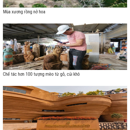
Mùa xương rồng nở hoa
Chế tác hơn 100 tượng mèo từ gỗ, củi khô