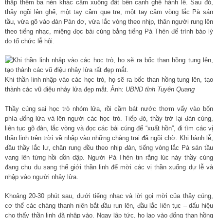
thắp thêm ba nén khác cắm xuống đất bên cạnh ghế hành lễ. Sau đó,
thầy ngồi lên ghế, một tay cầm que tre, một tay cầm vòng lắc Pà sán
tầu, vừa gõ vào đàn Pàn dơ, vừa lắc vòng theo nhịp, thân người rung lên
theo tiếng nhạc, miệng đọc bài cúng bằng tiếng Pà Thẻn để trình báo lý
do tổ chức lễ hội.
Khi thần linh nhập vào các học trò, họ sẽ ra bốc than hồng tung lên, tạo
thành các vũ điệu nhảy lửa đẹp mắt. Ảnh:
UBND tỉnh Tuyên Quang
Thầy cúng sai học trò nhóm lửa, rồi cầm bát nước thơm vẩy vào bốn
phía đống lửa và lên người các học trò. Tiếp đó, thầy trở lại đàn cúng,
liên tục gõ đàn, lắc vòng và đọc các bài cúng để “xuất hồn”, đi tìm các vị
thần linh trên trời về nhập vào những chàng trai đã ngồi chờ. Khi hành lễ,
đầu thầy lắc lư, chân rung đều theo nhịp đàn, tiếng vòng lắc Pà sán tầu
vang lên từng hồi dồn dập. Người Pà Thẻn tin rằng lúc này thầy cúng
đang chu du sang thế giới thần linh để mời các vị thần xuống dự lễ và
nhập vào người nhảy lửa.
Khoảng 20-30 phút sau, dưới tiếng nhạc và lời gọi mời của thầy cúng,
cơ thể các chàng thanh niên bắt đầu run lên, đầu lắc liên tục – dấu hiệu
cho thấy thần linh đã nhập vào. Ngay lập tức, họ lao vào đống than hồng