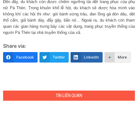
Đến đây, du khách còn được chiêm ngưỡng tài dệt trang phục của phụ
nữ Pà Thẻn. Trong khuôn khổ lễ hội, du khách sẽ được hòa mình vào
không khí các hội thi như: gói bánh sừng trâu, đan lồng gà đón dâu, dệt
thổ cẩm, giã bánh dày, đẩy gậy, bắn nỏ… Ngoài ra, du khách còn tham
quan các gian hàng trưng bày các vật dụng, trang phục truyền thống của
người Pà Thẻn tại nhà truyền thống của xã.
Share via:
Facebook
Twitter
LinkedIn
More
TIN LIÊN QUAN