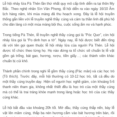
Lễ hội nhảy lửa Pà Thẻn lần thứ nhất quy mô cấp tỉnh diễn ra tại thôn My
Bắc. Theo nghệ nhân Sìn Văn Phong, lễ hội diễn ra vào ngày 16/10 Âm
lịch hàng năm, khi mùa màng đã thu hoạch xong. Đây là lễ hội truyền
thống gắn liền với lễ truyền nghề thầy cúng và cảm tạ thần linh đã phù hộ
cho dân làng có một mùa màng bội thu, cuộc sống ấm no và hạnh phúc.
Trong tiếng Pà Thẻn, lễ truyền nghề thầy cúng gọi là “Póc Quơ”, còn hội
nhảy lửa gọi là “Po dinh họn a tờ”. Ngày nay, lễ hội được biết đến rộng
rãi với tên gọi quen thuộc lễ hội nhảy lửa của người Pà Thẻn. Lễ hội
được tổ chức theo từng họ. Họ nào đứng ra tổ chức sẽ chuẩn bị lễ vật
gồm gà trống, bát gạo, hương, rượu, tiền giấy…; các thành viên khác
chuẩn bị củi khô.
Thành phần chính trong nghi lễ gồm thầy cúng (Pác mân) và các học trò
(Tô thích). Trước đây, mỗi hội thường có 10-12 học trò, tất cả đều do
một thầy cúng truyền dạy. Hiện số người học nghề giảm, còn khoảng 5-6
thanh niên tham gia, không nhất thiết đều là học trò của một thầy cúng
mà có thể là trai tráng khỏe mạnh trong làng hoặc học trò của các thầy
cúng khác.
Lễ hội bắt đầu vào khoảng 20h tối. Mở đầu, thầy cúng thắp nến, bày lễ
vật lên mâm cúng, thắp ba nén hương cắm vào bát hương trên bàn, rồi