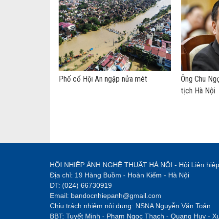
Phố cổ Hội An ngập nửa mét
Ông Chu Ngọ
tịch Hà Nội
HỘI NHIẾP ẢNH NGHỆ THUẬT HÀ NỘI - Hội Liên hiệ
Địa chỉ: 19 Hàng Buồm - Hoàn Kiếm - Hà Nội
ĐT: (024) 66730919
Email: bandocnhiepanh@gmail.com
Chịu trách nhiệm nội dung: NSNA Nguyễn Văn Toản
BBT: Tuyết Minh - Phạm Ngọc Thạch - Quang Huy - X