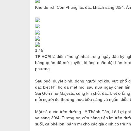
Khu du lịch Cồn Phụng lác đác khách sáng 30/4. Ả
1
/
5
TP HCM
là điểm “nóng” nhất trong ngày đầu kỳ ng
hàng quán đã mở xuyên, không nhận đặt bàn trước
phương.
Sau buổi duyệt binh, dòng người rời khu vực phố 
đặc biệt khi họ đã mệt mỏi sau nửa ngày chen lấ
Sài Gòn như Majestic cũng kín chỗ, đặc biệt ở tần
mỗi người để thưởng thức bữa sáng và ngắm diễu bi
Một số quán trên đường Lê Thánh Tôn, Lê Lợi ghi
và sáng 30/4. Tương tự, cửa hàng tiện lợi trên đư
suối, cà phê lon, bánh mì cho các gia đình có trẻ nh