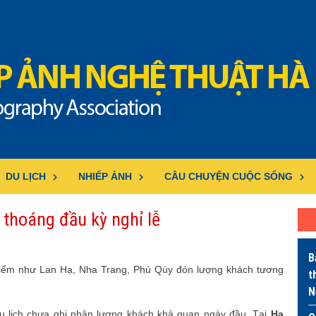
DU LỊCH
NHIẾP ẢNH
CÂU CHUYỆN CUỘC SỐNG
 thoáng đầu kỳ nghỉ lễ
B
 điểm như Lan Hạ, Nha Trang, Phú Qúy đón lượng khách tương
t
N
u lịch chưa ghi nhận lượng khách khả quan ngày đầu. Tại
Hạ