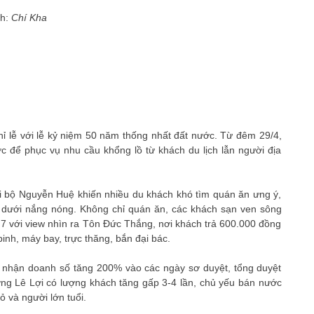
nh:
Chí Kha
hỉ lễ với lễ kỷ niệm 50 năm thống nhất đất nước. Từ đêm 29/4,
 để phục vụ nhu cầu khổng lồ từ khách du lịch lẫn người địa
đi bộ Nguyễn Huệ khiến nhiều du khách khó tìm quán ăn ưng ý,
n dưới nắng nóng. Không chỉ quán ăn, các khách sạn ven sông
g 7 với view nhìn ra Tôn Đức Thắng, nơi khách trả 600.000 đồng
nh, máy bay, trực thăng, bắn đại bác.
 nhận doanh số tăng 200% vào các ngày sơ duyệt, tổng duyệt
ờng Lê Lợi có lượng khách tăng gấp 3-4 lần, chủ yếu bán nước
ỏ và người lớn tuổi.