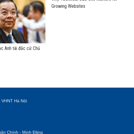
Growing Websites
c Anh tái đắc cử Chủ
p VHNT Hà Nội
uân Chính - Minh Đăng