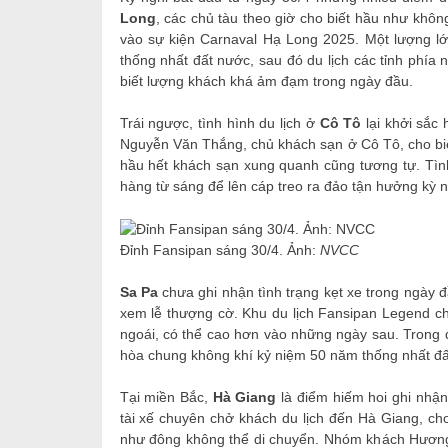
Long
, các chủ tàu theo giờ cho biết hầu như khô
vào sự kiện Carnaval Hạ Long 2025. Một lượng 
thống nhất đất nước, sau đó du lịch các tỉnh phía
biết lượng khách khá ảm đạm trong ngày đầu.
Trái ngược, tình hình du lịch ở
Cô Tô
lại khởi sắc
Nguyễn Văn Thắng, chủ khách sạn ở Cô Tô, cho biết
hầu hết khách sạn xung quanh cũng tương tự. Tì
hàng từ sáng để lên cáp treo ra đảo tận hưởng kỳ ng
Đỉnh Fansipan sáng 30/4. Ảnh:
NVCC
Sa Pa
chưa ghi nhận tình trạng kẹt xe trong ngày đ
xem lễ thượng cờ. Khu du lịch Fansipan Legend ch
ngoái, có thể cao hơn vào những ngày sau. Trong d
hòa chung không khí kỷ niệm 50 năm thống nhất đấ
Tại miền Bắc,
Hà Giang
là điểm hiếm hoi ghi nhận
tài xế chuyên chở khách du lịch đến Hà Giang, ch
như đông không thể di chuyển. Nhóm khách Hương