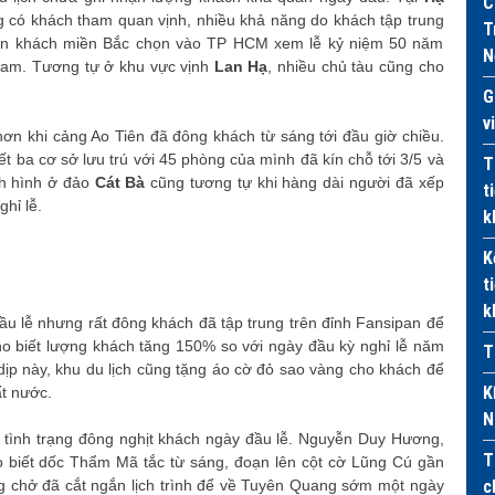
C
ng có khách tham quan vịnh, nhiều khả năng do khách tập trung
T
lớn khách miền Bắc chọn vào TP HCM xem lễ kỷ niệm 50 năm
N
 nam. Tương tự ở khu vực vịnh
Lan Hạ
, nhiều chủ tàu cũng cho
G
v
 hơn khi cảng Ao Tiên đã đông khách từ sáng tới đầu giờ chiều.
 ba cơ sở lưu trú với 45 phòng của mình đã kín chỗ tới 3/5 và
T
nh hình ở đảo
Cát Bà
cũng tương tự khi hàng dài người đã xếp
t
hỉ lễ.
k
K
t
k
ầu lễ nhưng rất đông khách đã tập trung trên đỉnh Fansipan để
o biết lượng khách tăng 150% so với ngày đầu kỳ nghỉ lễ năm
T
ịp này, khu du lịch cũng tặng áo cờ đỏ sao vàng cho khách để
K
t nước.
N
 tình trạng đông nghịt khách ngày đầu lễ. Nguyễn Duy Hương,
T
o biết dốc Thẩm Mã tắc từ sáng, đoạn lên cột cờ Lũng Cú gần
 chở đã cắt ngắn lịch trình để về Tuyên Quang sớm một ngày
c