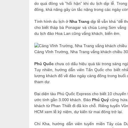
do quá đông và ”hối hận” khi du lịch dịp lễ. Tron
đông, khả năng gây ùn tắc nặng trong các ngày còn l
Tình hình du lịch ở
Nha Trang
dịp lễ vẫn khá “dễ t
cho biết tháp bà Ponagar và chùa Long Sơn vắng kh
du lịch đảo Hoa Lan cũng vắng khách, biển êm.
Cảng Vĩnh Trường, Nha Trang vắng khách chiều 30
Phú Quốc
chưa có dấu hiệu quá tải trong sáng ng
Tuy nhiên, hướng dẫn viên Tấn Quốc cho biết nhiề
lượng khách đổ về đảo ngày càng đông trong buổi c
tham dự.
Đại diện tàu Phú Quốc Express cho biết 10 chuyến 
ước tính gần 3.000 khách. Đảo
Phú Quý
cũng hứa 
khách từ Phan Thiết đi đã kín chỗ. Riêng tuyến V
HCM xem lễ kỷ niệm, dự kiến từ mai đông trở lại.
Chí Kha, hướng dẫn viên tuyến miền Tây của Du 