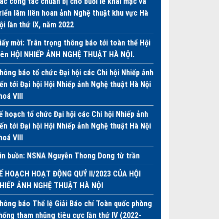
ác công tác chuẩn bị cho buổi lễ khai mạc và
riển lãm liên hoan ảnh Nghệ thuật khu vực Hà
ội lần thứ IX, năm 2022
iấy mời: Trân trọng thông báo tới toàn thể Hội
iên HỘI NHIẾP ẢNH NGHỆ THUẬT HÀ NỘI.
hông báo tổ chức Đại hội các Chi hội Nhiếp ảnh
iến tới Đại hội Hội Nhiếp ảnh Nghệ thuật Hà Nội
hoá VIII
ế hoạch tổ chức Đại hội các Chi hội Nhiếp ảnh
iến tới Đại hội Hội Nhiếp ảnh Nghệ thuật Hà Nội
hoá VIII
in buồn: NSNA Nguyễn Thong Dong từ trần
Ế HOẠCH HOẠT ĐỘNG QUÝ II/2023 CỦA HỘI
HIẾP ẢNH NGHỆ THUẬT HÀ NỘI
hông báo Thể lệ Giải Báo chí Toàn quốc phòng
hống tham nhũng tiêu cực lần thứ IV (2022-