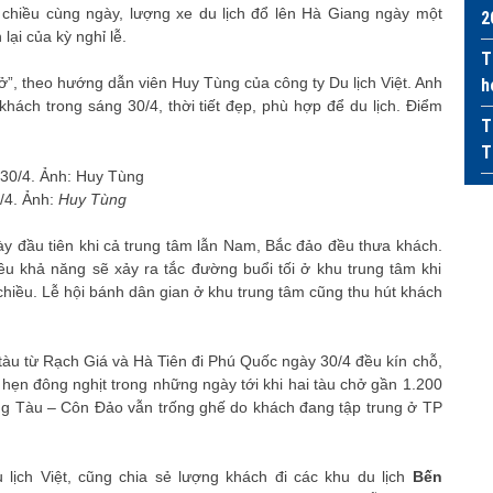
g chiều cùng ngày, lượng xe du lịch đổ lên Hà Giang ngày một
2
ại của kỳ nghỉ lễ.
T
hở”, theo hướng dẫn viên Huy Tùng của công ty Du lịch Việt. Anh
h
ách trong sáng 30/4, thời tiết đẹp, phù hợp để du lịch. Điểm
T
T
/4. Ảnh:
Huy Tùng
ày đầu tiên khi cả trung tâm lẫn Nam, Bắc đảo đều thưa khách.
u khả năng sẽ xảy ra tắc đường buổi tối ở khu trung tâm khi
hiều. Lễ hội bánh dân gian ở khu trung tâm cũng thu hút khách
tàu từ Rạch Giá và Hà Tiên đi Phú Quốc ngày 30/4 đều kín chỗ,
hẹn đông nghịt trong những ngày tới khi hai tàu chở gần 1.200
ũng Tàu – Côn Đảo vẫn trống ghế do khách đang tập trung ở TP
lịch Việt, cũng chia sẻ lượng khách đi các khu du lịch
Bến