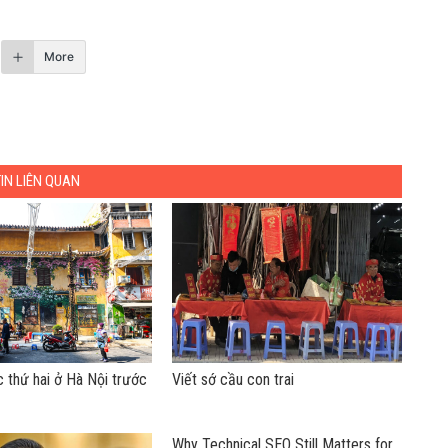
More
TIN LIÊN QUAN
 thứ hai ở Hà Nội trước
Viết sớ cầu con trai
Why Technical SEO Still Matters for