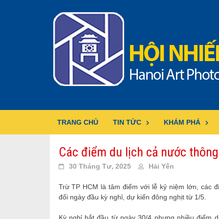
Skip
to
content
TRANG CHỦ
TIN TỨC
KHÁM PHÁ
Các điểm du lịch cả nước thông
30 Tháng Tư, 2025
Hải Yến
Trừ TP HCM là tâm điểm với lễ kỷ niệm lớn, các
đối ngày đầu kỳ nghỉ, dự kiến đông nghịt từ 1/5.
Kỳ nghỉ bắt đầu từ ngày 30/4 nhưng nhiều điểm d