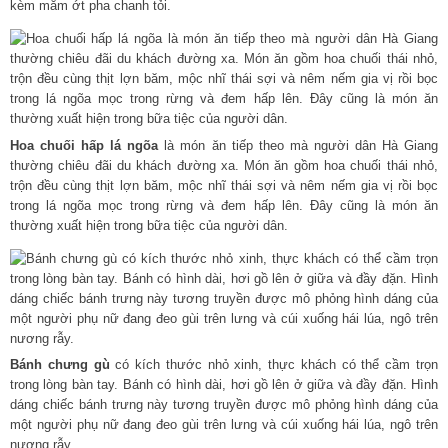
kèm mắm ớt pha chanh tỏi.
Hoa chuối hấp lá ngõa
là món ăn tiếp theo mà người dân Hà Giang
thường chiêu đãi du khách đường xa. Món ăn gồm hoa chuối thái nhỏ,
trộn đều cùng thịt lợn băm, mộc nhĩ thái sợi và nêm nếm gia vị rồi bọc
trong lá ngõa mọc trong rừng và đem hấp lên. Đây cũng là món ăn
thường xuất hiện trong bữa tiệc của người dân.
Bánh chưng gù
có kích thước nhỏ xinh, thực khách có thể cầm trọn
trong lòng bàn tay. Bánh có hình dài, hơi gồ lên ở giữa và đầy đặn. Hình
dáng chiếc bánh trưng này tương truyền được mô phỏng hình dáng của
một người phụ nữ đang đeo gùi trên lưng và cúi xuống hái lúa, ngô trên
nương rẫy.