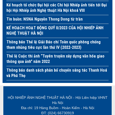
Kế hoạch tổ chức Đại hội các Chi hội Nhiếp ảnh tiến tới Đại
hội Hội Nhiếp ảnh Nghệ thuật Hà Nội khoá VIII
Tin buồn: NSNA Nguyễn Thong Dong từ trần
KẾ HOẠCH HOẠT ĐỘNG QUÝ II/2023 CỦA HỘI NHIẾP ẢNH
NGHỆ THUẬT HÀ NỘI
Thông báo Thể lệ Giải Báo chí Toàn quốc phòng chống
tham nhũng tiêu cực lần thứ IV (2022-2023)
Thể lệ Cuộc thi ảnh “Tuyên truyền xây dựng văn hóa giao
thông qua ảnh” năm 2022
Thông báo danh sách phân bổ chuyến sáng tác Thanh Hoá
và Phú Thọ
HỘI NHIẾP ẢNH NGHỆ THUẬT HÀ NỘI - Hội Liên hiệp VHNT
Hà Nội
Địa chỉ: 19 Hàng Buồm - Hoàn Kiếm - Hà Nội
ĐT: (024) 66730919