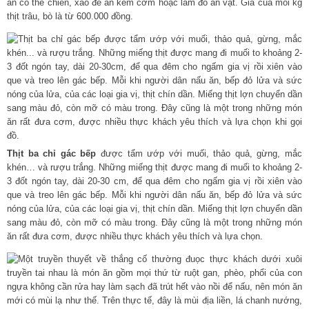
ăn có thể chiên, xào để ăn kèm cơm hoặc làm đồ ăn vặt. Giá của mỗi kg
thịt trâu, bò là từ 600.000 đồng.
Thịt ba chỉ gác bếp
được tẩm ướp với muối, thảo quả, gừng, mắc
khén… và rượu trắng. Những miếng thịt được mang đi muối to khoảng 2-
3 đốt ngón tay, dài 20-30 cm, để qua đêm cho ngấm gia vị rồi xiên vào
que và treo lên gác bếp. Mỗi khi người dân nấu ăn, bếp đỏ lửa và sức
nóng của lửa, của các loại gia vị, thịt chín dần. Miếng thịt lợn chuyển dần
sang màu đỏ, còn mỡ có màu trong. Đây cũng là một trong những món
ăn rất đưa cơm, được nhiều thực khách yêu thích và lựa chọn.