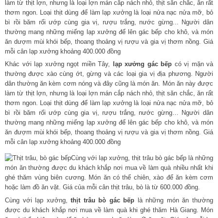
Khác với lạp xưởng ngọt miền Tây,
lạp xưởng gác bếp
có vị mặn và
thường được xào cùng ớt, gừng và các loại gia vị địa phương. Người
dân thường ăn kèm cơm nóng và đây cũng là món ăn. Món ăn này được
làm từ thịt lợn, nhưng là loại lợn mán cắp nách nhỏ, thịt săn chắc, ăn rất
thơm ngon. Loại thịt dùng để làm lạp xưởng là loại nửa nạc nửa mỡ, bỏ
bì rồi băm rối ướp cùng gia vị, rượu trắng, nước gừng… Người dân
thường mang những miếng lạp xưởng để lên gác bếp cho khô, và món
ăn đượm mùi khói bếp, thoang thoảng vị rượu và gia vị thơm nồng. Giá
mỗi cân lạp xưởng khoảng 400.000 đồng
Cùng với lạp xưởng,
thịt trâu bò gác bếp
là những món ăn thường
được du khách khắp nơi mua về làm quà khi ghé thăm Hà Giang. Món