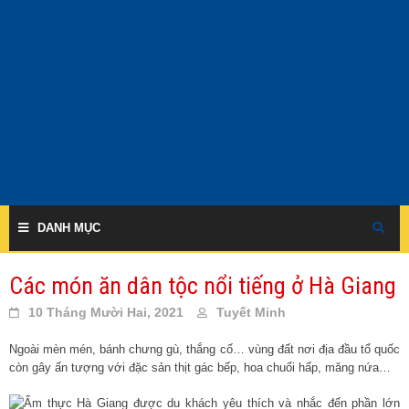
Skip
to
content
DANH MỤC
Các món ăn dân tộc nổi tiếng ở Hà Giang
10 Tháng Mười Hai, 2021
Tuyết Minh
Ngoài mèn mén, bánh chưng gù, thắng cố… vùng đất nơi địa đầu tổ quốc
còn gây ấn tượng với đặc sản thịt gác bếp, hoa chuối hấp, măng nứa…