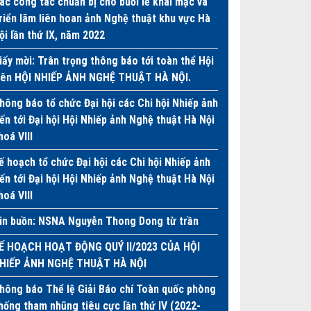
ác công tác chuẩn bị cho buổi lễ khai mạc và
riển lãm liên hoan ảnh Nghệ thuật khu vực Hà
ội lần thứ IX, năm 2022
iấy mời: Trân trọng thông báo tới toàn thể Hội
iên HỘI NHIẾP ẢNH NGHỆ THUẬT HÀ NỘI.
hông báo tổ chức Đại hội các Chi hội Nhiếp ảnh
iến tới Đại hội Hội Nhiếp ảnh Nghệ thuật Hà Nội
hoá VIII
ế hoạch tổ chức Đại hội các Chi hội Nhiếp ảnh
iến tới Đại hội Hội Nhiếp ảnh Nghệ thuật Hà Nội
hoá VIII
in buồn: NSNA Nguyễn Thong Dong từ trần
Ế HOẠCH HOẠT ĐỘNG QUÝ II/2023 CỦA HỘI
HIẾP ẢNH NGHỆ THUẬT HÀ NỘI
hông báo Thể lệ Giải Báo chí Toàn quốc phòng
hống tham nhũng tiêu cực lần thứ IV (2022-