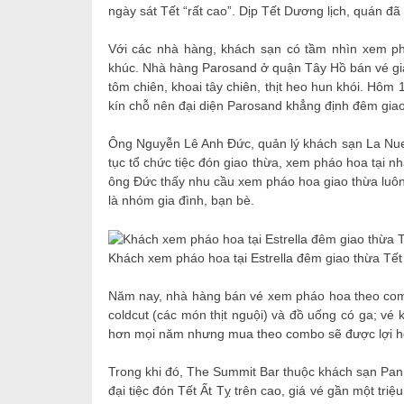
ngày sát Tết “rất cao”. Dịp Tết Dương lịch, quán đã
Với các nhà hàng, khách sạn có tầm nhìn xem phá
khúc. Nhà hàng Parosand ở quận Tây Hồ bán vé gi
tôm chiên, khoai tây chiên, thịt heo hun khói. Hôm 
kín chỗ nên đại diện Parosand khẳng định đêm giao
Ông Nguyễn Lê Anh Đức, quản lý khách sạn La Nue
tục tổ chức tiệc đón giao thừa, xem pháo hoa tại n
ông Đức thấy nhu cầu xem pháo hoa giao thừa luôn 
là nhóm gia đình, bạn bè.
Khách xem pháo hoa tại Estrella đêm giao thừa Tết
Năm nay, nhà hàng bán vé xem pháo hoa theo combo
coldcut (các món thịt nguội) và đồ uống có ga; vé 
hơn mọi năm nhưng mua theo combo sẽ được lợi h
Trong khi đó, The Summit Bar thuộc khách sạn Pan 
đại tiệc đón Tết Ất Tỵ trên cao, giá vé gần một tri