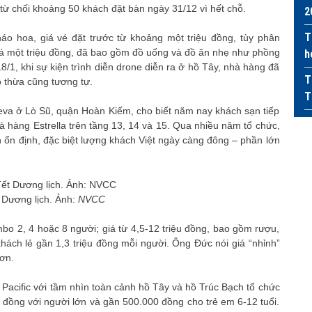
 từ chối khoảng 50 khách đặt bàn ngày 31/12 vì hết chỗ.
2
T
o hoa, giá vé đặt trước từ khoảng một triệu đồng, tùy phân
á một triệu đồng, đã bao gồm đồ uống và đồ ăn nhẹ như phồng
h
18/1, khi sự kiện trình diễn drone diễn ra ở hồ Tây, nhà hàng đã
T
 thừa cũng tương tự.
T
va ở Lò Sũ, quận Hoàn Kiếm, cho biết năm nay khách sạn tiếp
hà hàng Estrella trên tầng 13, 14 và 15. Qua nhiều năm tổ chức,
ổn định, đặc biệt lượng khách Việt ngày càng đông – phần lớn
 Dương lịch. Ảnh:
NVCC
 2, 4 hoặc 8 người; giá từ 4,5-12 triệu đồng, bao gồm rượu,
khách lẻ gần 1,3 triệu đồng mỗi người. Ông Đức nói giá “nhỉnh”
ơn.
Pacific với tầm nhìn toàn cảnh hồ Tây và hồ Trúc Bạch tổ chức
ệu đồng với người lớn và gần 500.000 đồng cho trẻ em 6-12 tuổi.