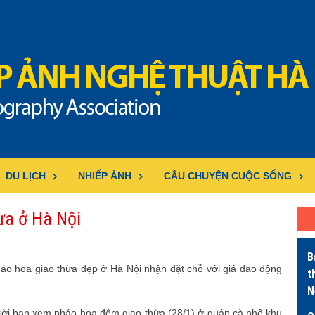
DU LỊCH
NHIẾP ẢNH
CÂU CHUYỆN CUỘC SỐNG
ừa ở Hà Nội
B
háo hoa giao thừa đẹp ở Hà Nội nhận đặt chỗ với giá dao động
t
N
ời bạn xem pháo hoa đêm giao thừa (28/1) ở quán cà phê khu