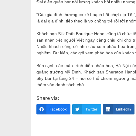
Đại diện quán bar nói lượng khách hỏi nhiều nhưng 
“Các gia đình thường có kế hoạch bất chợt dịp Tết”
là đại gia đình, tiếp theo là vợ chồng trẻ rồi tới nhó
Khách sạn Silk Path Boutique Hanoi cũng tổ chức t
sạn nhận xét người Việt ngày càng chịu chi cho t
Nhiều khách cũng có nhu cầu xem pháo hoa trong 
nghiệm. Dự kiến, các gói xem pháo hoa của khách 
Bên cạnh các màn trình diễn pháo hoa, Hà Nội còn 
quảng trường Mỹ Đình. Khách sạn Sheraton Hanoi
Sky Bar tại tầng 24 – nơi có thể chiêm ngưỡng mà
thêm vào danh sách chờ.
Share via:
Facebook
Twitter
LinkedIn