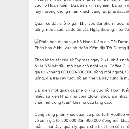
vực hồ Hoàn Kiếm. Dựa trên kinh nghiệm ba năm đ
này thường không nhận khách vãng lai, phải đặt ch
Quán cô đặt chỗ ở gần khu vực đài phun nước nê
uống, nước suối và đồ ăn vặt. Ngày thường, hóa đ
Pháo hoa ở khu vực hồ Hoàn Kiếm dịp Tết Dương l
Theo khảo sát của
VnExpress
ngày 21/1, nhiều nhà
ở Hà Nội bắt đầu mở bán chỗ ngồi xem. Coffee Clu
giá từ khoảng 600.000-800.000 đồng mỗi người, tùy
uống, đĩa trái cây tươi, đồ ăn nhẹ và đây cũng là 
Đại diện một quán cà phê ở khu vực hồ Hoàn Kiếm
nhiều sự kiện khác như countdown, show âm nhạc x
chắn hết trong tuần” khi nhu cầu tăng cao.
Cũng trong phân khúc quán cà phê, TorII Rooftop 
vé xem giá từ 300.000 đến 400.000 đồng mỗi khá
mắn. Thái Duy, quản lý quán, cho biết hiện còn n