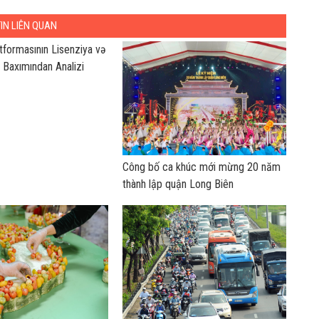
TIN LIÊN QUAN
formasının Lisenziya və
q Baxımından Analizi
Công bố ca khúc mới mừng 20 năm
thành lập quận Long Biên