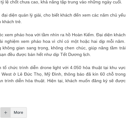
tỷ lệ chốt chưa cao, khả năng tập trung vào những ngày cuối.
, đại diện quán lý giải, cho biết khách đến xem các năm chủ yếu
m khách trẻ.
iệc xem pháo hoa với tầm nhìn ra hồ Hoàn Kiếm. Đại diện khách
rải nghiệm xem pháo hoa vì chỉ có một hoặc hai dịp mỗi năm.
không gian sang trọng, không chen chúc, giúp nâng tầm trải
sạn đều được bán hết như dịp Tết Dương lịch.
tổ chức trình diễn drone light với 4.050 hỏa thuật tại khu vực
 West ở Lê Đức Thọ, Mỹ Đình, thông báo đã kín 60 chỗ trong
n trình diễn hỏa thuật. Hiện tại, khách muốn đăng ký sẽ được
More