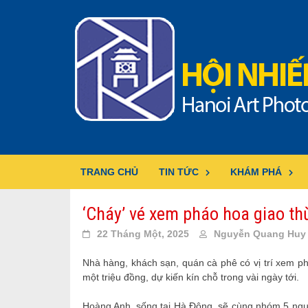
Skip
to
content
TRANG CHỦ
TIN TỨC
KHÁM PHÁ
‘Cháy’ vé xem pháo hoa giao th
22 Tháng Một, 2025
Nguyễn Quang Huy
Nhà hàng, khách sạn, quán cà phê có vị trí xem p
một triệu đồng, dự kiến kín chỗ trong vài ngày tới.
Hoàng Anh, sống tại Hà Đông, sẽ cùng nhóm 5 ngư