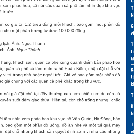
C
i xem pháo hoa, cô nói các quán cà phê tầm nhìn đẹp khu vực
T
ỗ trước.
N
n có giá tới 1,2 triệu đồng mỗi khách, bao gồm một phần đồ
G
ơn cho một phần tương tự dưới 100.000 đồng.
v
T
ịch. Ảnh:
Ngọc Thành
t
k
 hàng, khách sạn, quán cà phê xung quanh điểm bắn pháo hoa
b, quán cà phê có tầm nhìn ra hồ Hoàn Kiếm, nhận đặt chỗ với
K
 vị trí trong nhà hoặc ngoài trời. Giá vé bao gồm một phần đồ
t
mức giá chung với các quán cà phê khác trong khu vực.
k
 nói giá đặt chỗ tại đây thường cao hơn nhiều nơi do còn có
T
uyên suốt đêm giao thừa. Hiện tại, còn chỗ trống nhưng “chắc
K
N
với tầm nhìn xem pháo hoa khu vực hồ Văn Quán, Hà Đông, bán
T
ch, bao gồm một phần đồ uống, đồ ăn nhẹ và một túi quà may
hận đặt chỗ nhưng khách cần quyết định sớm vì nhu cầu những
c