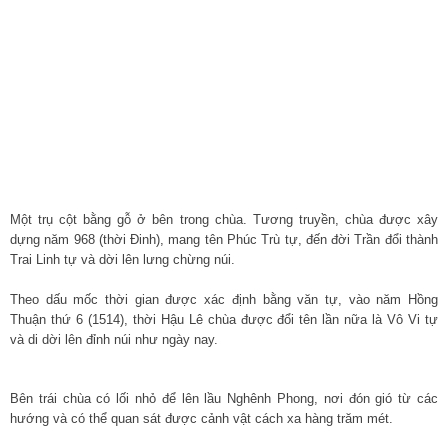
Một trụ cột bằng gỗ ở bên trong chùa. Tương truyền, chùa được xây
dựng năm 968 (thời Đinh), mang tên Phúc Trù tự, đến đời Trần đổi thành
Trai Linh tự và dời lên lưng chừng núi.
Theo dấu mốc thời gian được xác định bằng văn tự, vào năm Hồng
Thuận thứ 6 (1514), thời Hậu Lê chùa được đổi tên lần nữa là Vô Vi tự
và di dời lên đỉnh núi như ngày nay.
Bên trái chùa có lối nhỏ để lên lầu Nghênh Phong, nơi đón gió từ các
hướng và có thể quan sát được cảnh vật cách xa hàng trăm mét.