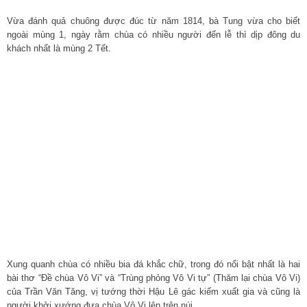
Vừa đánh quả chuông được đúc từ năm 1814, bà Tung vừa cho biết
ngoài mùng 1, ngày rằm chùa có nhiều người đến lễ thì dịp đông du
khách nhất là mùng 2 Tết.
Xung quanh chùa có nhiều bia đá khắc chữ, trong đó nổi bật nhất là hai
bài thơ “Đề chùa Vô Vi” và “Trùng phỏng Vô Vi tự” (Thăm lại chùa Vô Vi)
của Trần Văn Tăng, vị tướng thời Hậu Lê gác kiếm xuất gia và cũng là
người khởi xướng đưa chùa Vô Vi lên trên núi.