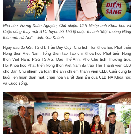
Nhà báo Vương Xuân Nguyên, Chủ nhiệm CLB Nhiếp ảnh Khoa học và
Cuộc sống thay mặt BTC tuyên bố Thể lệ cuộc thi ảnh “Một thoáng Nông
thôn mới Hà Nội”
– ảnh: Gia Khánh
Ngay sau đó GS. TSKH. Trần Duy Quý, Chủ tịch Hội Khoa học Phát triển
Nông thôn Việt Nam, Tổng Biên tập Tạp chí Khoa học Phát triển Nông
thôn Việt Nam; PGS.TS.VS. Đào Thế Anh, Phó Chủ tịch Thường trực
Hội Khoa học Phát triển Nông thôn Việt Nam đã trao Thẻ Thành viên CLB
cho Ban Chủ nhiệm và toàn thể anh chị em thành viên CLB. Cuối cùng là
buổi liên hoan thân mật, chan hòa và rất đầm ấm của CLB NA Khoa học
và Cuộc sống.