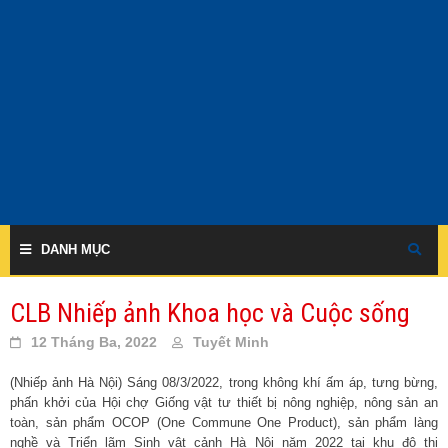
Skip
to
content
DANH MỤC
CLB Nhiếp ảnh Khoa học và Cuộc sống
12 Tháng Ba, 2022
Tuyết Minh
(Nhiếp ảnh Hà Nội) Sáng 08/3/2022, trong không khí ấm áp, tưng bừng,
phấn khởi của Hội chợ Giống vật tư thiết bị nông nghiệp, nông sản an
toàn, sản phẩm OCOP (One Commune One Product), sản phẩm làng
nghề và Triển lãm Sinh vật cảnh Hà Nội năm 2022 tại khu đô thị