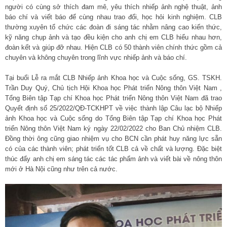
người có cùng sở thích đam mê, yêu thích nhiếp ảnh nghệ thuật, ảnh
báo chí và viết báo để cùng nhau trao đổi, học hỏi kinh nghiệm. CLB
thường xuyên tổ chức các đoàn đi sáng tác nhằm nâng cao kiến thức,
kỹ năng chụp ảnh và tạo đều kiện cho anh chị em CLB hiểu nhau hơn,
đoàn kết và giúp đỡ nhau. Hiện CLB có 50 thành viên chính thức gồm cả
chuyên và không chuyên trong lĩnh vực nhiếp ảnh và báo chí.
Tại buổi Lễ ra mắt CLB Nhiếp ảnh Khoa học và Cuộc sống, GS. TSKH.
Trần Duy Quý, Chủ tịch Hội Khoa học Phát triển Nông thôn Việt Nam ,
Tổng Biên tập Tạp chí Khoa học Phát triển Nông thôn Việt Nam đã trao
Quyết định số 25/2022/QĐ-TCKHPT về việc thành lập Câu lạc bộ Nhiếp
ảnh Khoa học và Cuộc sống do Tổng Biên tập Tạp chí Khoa học Phát
triển Nông thôn Việt Nam ký ngày 22/02/2022 cho Ban Chủ nhiệm CLB.
Đồng thời ông cũng giao nhiệm vụ cho BCN cần phát huy năng lực sẵn
có của các thành viên; phát triển tốt CLB cả về chất và lượng. Đặc biệt
thúc đẩy anh chị em sáng tác các tác phẩm ảnh và viết bài về nông thôn
mới ở Hà Nội cũng như trên cả nước.