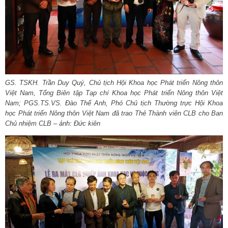
GS. TSKH. Trần Duy Quý, Chủ tịch Hội Khoa học Phát triển Nông thôn
Việt Nam, Tổng Biên tập Tạp chí Khoa học Phát triển Nông thôn Việt
Nam; PGS.TS.VS. Đào Thế Anh, Phó Chủ tịch Thường trực Hội Khoa
học Phát triển Nông thôn Việt Nam đã trao Thẻ Thành viên CLB cho Ban
Chủ nhiệm CLB – ảnh: Đức kiên