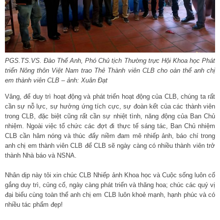
PGS.TS.VS. Đào Thế Anh, Phó Chủ tịch Thường trực Hội Khoa học Phát
triển Nông thôn Việt Nam trao Thẻ Thành viên CLB cho oàn thể anh chị
em thành viên CLB – ảnh: Xuân Đạt
Vâng, để duy trì hoạt động và phát triển hoạt động của CLB, chúng ta rất
cần sự nỗ lực, sự hưởng ứng tích cực, sự đoàn kết của các thành viên
trong CLB, đặc biệt cũng rất cần sự nhiệt tình, năng động của Ban Chủ
nhiệm. Ngoài việc tổ chức các đợt đi thực tế sáng tác, Ban Chủ nhiệm
CLB cần hâm nóng và thúc đẩy niềm đam mê nhiếp ảnh, báo chí trong
anh chị em thành viên CLB để CLB sẽ ngày càng có nhiều thành viên trở
thành Nhà báo và NSNA.
Nhân dịp này tôi xin chúc CLB Nhiếp ảnh Khoa học và Cuộc sống luôn cố
gắng duy trì, củng cố, ngày càng phát triển và thăng hoa; chúc các quý vị
đại biểu cùng toàn thể anh chị em CLB luôn khoẻ mạnh, hạnh phúc và có
nhiều tác phẩm đẹp!