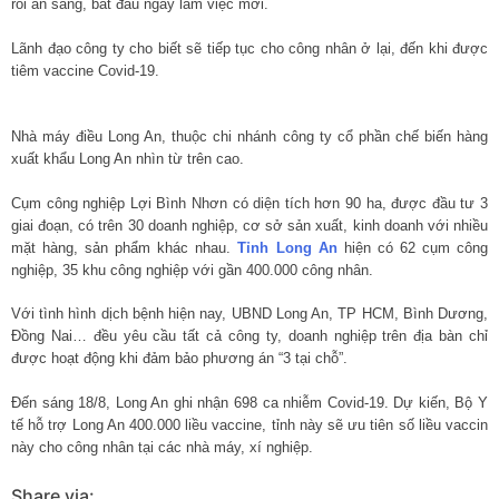
rồi ăn sáng, bắt đầu ngày làm việc mới.
Lãnh đạo công ty cho biết sẽ tiếp tục cho công nhân ở lại, đến khi được
tiêm vaccine Covid-19.
Nhà máy điều Long An, thuộc chi nhánh công ty cổ phần chế biến hàng
xuất khẩu Long An nhìn từ trên cao.
Cụm công nghiệp Lợi Bình Nhơn có diện tích hơn 90 ha, được đầu tư 3
giai đoạn, có trên 30 doanh nghiệp, cơ sở sản xuất, kinh doanh với nhiều
mặt hàng, sản phẩm khác nhau.
Tỉnh Long An
hiện có 62 cụm công
nghiệp, 35 khu công nghiệp với gần 400.000 công nhân.
Với tình hình dịch bệnh hiện nay, UBND Long An, TP HCM, Bình Dương,
Đồng Nai… đều yêu cầu tất cả công ty, doanh nghiệp trên địa bàn chỉ
được hoạt động khi đảm bảo phương án “3 tại chỗ”.
Đến sáng 18/8, Long An ghi nhận 698 ca nhiễm Covid-19. Dự kiến, Bộ Y
tế hỗ trợ Long An 400.000 liều vaccine, tỉnh này sẽ ưu tiên số liều vaccin
này cho công nhân tại các nhà máy, xí nghiệp.
Share via: