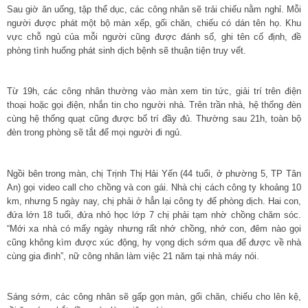
Sau giờ ăn uống, tập thể dục, các công nhân sẽ trải chiếu nằm nghỉ. Mỗi
người được phát một bộ màn xếp, gối chăn, chiếu có dán tên họ. Khu
vực chỗ ngủ của mỗi người cũng được đánh số, ghi tên cố định, đề
phòng tình huống phát sinh dịch bệnh sẽ thuận tiện truy vết.
Từ 19h, các công nhân thường vào màn xem tin tức, giải trí trên điện
thoại hoặc gọi điện, nhắn tin cho người nhà. Trên trần nhà, hệ thống đèn
cùng hệ thống quạt cũng được bố trí đầy đủ. Thường sau 21h, toàn bộ
đèn trong phòng sẽ tắt để mọi người đi ngủ.
Ngồi bên trong màn, chị Trịnh Thị Hải Yến (44 tuổi, ở phường 5, TP Tân
An) gọi video call cho chồng và con gái. Nhà chị cách công ty khoảng 10
km, nhưng 5 ngày nay, chị phải ở hẳn lại công ty để phòng dịch. Hai con,
đứa lớn 18 tuổi, đứa nhỏ học lớp 7 chị phải tạm nhờ chồng chăm sóc.
“Mới xa nhà có mấy ngày nhưng rất nhớ chồng, nhớ con, đêm nào gọi
cũng không kìm được xúc động, hy vọng dịch sớm qua để được về nhà
cùng gia đình”, nữ công nhân làm việc 21 năm tại nhà máy nói.
Sáng sớm, các công nhân sẽ gấp gọn màn, gối chăn, chiếu cho lên kệ,