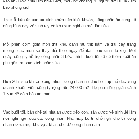
vào ăn được chia làm nhiều đợt, mỗi đợt khoảng 30 người trở lại để đảm
bảo phòng dịch.
Tại mỗi bàn ăn còn có bình chứa cồn khử khuẩn, công nhân ăn xong sẽ
dùng bình này vệ sinh tay và khu vực ngồi ăn một lần nữa.
Mỗi phần cơm gồm món thịt kho, canh rau thịt bằm và trái cây tráng
miệng, các món sẽ thay đổi theo ngày để đảm bảo dinh dưỡng. Một
ngày, công ty hỗ trợ công nhân 3 bữa chính, buổi tối sẽ có thêm suất ăn
phụ gồm mì xúc xích hoặc sữa.
Hơn 20h, sau khi ăn xong, nhóm công nhân nữ dạo bộ, tập thể dục xung
quanh khuôn viên công ty rộng trên 24.000 m2. Họ phải đứng giãn cách
1,5 m để đảm bảo an toàn.
Vào buổi tối, bàn ghế tại nhà ăn được xếp gọn, sàn được vệ sinh để làm
nơi nghỉ ngơi của các công nhân. Nhà máy bố trí chỗ nghỉ cho 57 công
nhân nữ và một khu vực khác cho 32 công nhân nam.