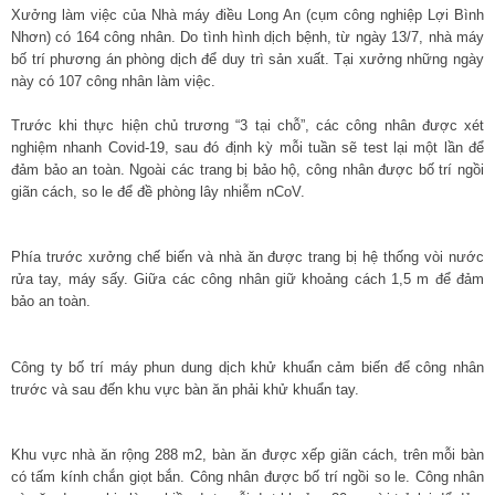
Xưởng làm việc của Nhà máy điều Long An (cụm công nghiệp Lợi Bình
Nhơn) có 164 công nhân. Do tình hình dịch bệnh, từ ngày 13/7, nhà máy
bố trí phương án phòng dịch để duy trì sản xuất. Tại xưởng những ngày
này có 107 công nhân làm việc.
Trước khi thực hiện chủ trương “3 tại chỗ”, các công nhân được xét
nghiệm nhanh Covid-19, sau đó định kỳ mỗi tuần sẽ test lại một lần để
đảm bảo an toàn. Ngoài các trang bị bảo hộ, công nhân được bố trí ngồi
giãn cách, so le để đề phòng lây nhiễm nCoV.
Phía trước xưởng chế biến và nhà ăn được trang bị hệ thống vòi nước
rửa tay, máy sấy. Giữa các công nhân giữ khoảng cách 1,5 m để đảm
bảo an toàn.
Công ty bố trí máy phun dung dịch khử khuẩn cảm biến để công nhân
trước và sau đến khu vực bàn ăn phải khử khuẩn tay.
Khu vực nhà ăn rộng 288 m2, bàn ăn được xếp giãn cách, trên mỗi bàn
có tấm kính chắn giọt bắn. Công nhân được bố trí ngồi so le. Công nhân