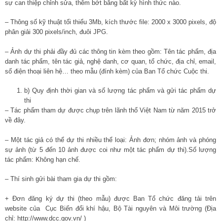
sự can thiệp chỉnh sửa, thêm bớt bằng bất kỳ hình thức nào.
– Thông số kỹ thuật tối thiểu 3Mb, kích thước file: 2000 x 3000 pixels, độ
phân giải 300 pixels/inch, đuôi JPG.
– Ảnh dự thi phải đầy đủ các thông tin kèm theo gồm: Tên tác phẩm, địa
danh tác phẩm, tên tác giả, nghệ danh, cơ quan, tổ chức, địa chỉ, email,
số điện thoại liên hệ… theo mẫu (đính kèm) của Ban Tổ chức Cuộc thi.
b) Quy định thời gian và số lượng tác phẩm và gửi tác phẩm dự
thi
– Tác phẩm tham dự được chụp trên lãnh thổ Việt Nam từ năm 2015 trở
về đây.
– Một tác giả có thể dự thi nhiều thể loại: Ảnh đơn; nhóm ảnh và phóng
sự ảnh (từ 5 đến 10 ảnh được coi như một tác phẩm dự thi).Số lượng
tác phẩm: Không hạn chế.
– Thí sinh gửi bài tham gia dự thi gồm:
+ Đơn đăng ký dự thi (theo mẫu) được Ban Tổ chức đăng tải trên
website của Cục Biến đổi khí hậu, Bộ Tài nguyên và Môi trường (Địa
chỉ: http://www.dcc.gov.vn/ )