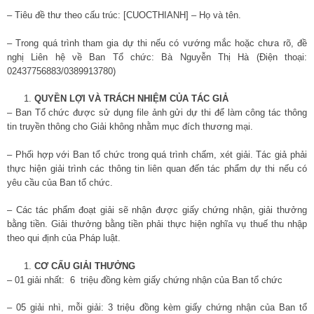
– Tiêu đề thư theo cấu trúc: [CUOCTHIANH] – Họ và tên.
– Trong quá trình tham gia dự thi nếu có vướng mắc hoặc chưa rõ, đề
nghị Liên hệ về Ban Tổ chức: Bà Nguyễn Thị Hà (Điện thoại:
02437756883/0389913780)
QUYỀN LỢI VÀ TRÁCH NHIỆM CỦA TÁC GIẢ
– Ban Tổ chức được sử dụng file ảnh gửi dự thi để làm công tác thông
tin truyền thông cho Giải không nhằm mục đích thương mại.
– Phối hợp với Ban tổ chức trong quá trình chấm, xét giải. Tác giả phải
thực hiện giải trình các thông tin liên quan đến tác phẩm dự thi nếu có
yêu cầu của Ban tổ chức.
– Các tác phẩm đoạt giải sẽ nhận được giấy chứng nhận, giải thưởng
bằng tiền. Giải thưởng bằng tiền phải thực hiện nghĩa vụ thuế thu nhập
theo qui định của Pháp luật.
CƠ CẤU GIẢI THƯỞNG
– 01 giải nhất: 6 triệu đồng kèm giấy chứng nhận của Ban tổ chức
– 05 giải nhì, mỗi giải: 3 triệu đồng kèm giấy chứng nhận của Ban tổ