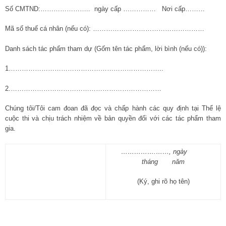
Số CMTND:………………….. ngày cấp …………… Nơi cấp………
Mã số thuế cá nhân (nếu có): ……………………………………………
Danh sách tác phẩm tham dự (Gốm tên tác phẩm, lời bình (nếu có)):
1……………………………………………………………..
2.……………………………………………………………
Chúng tôi/Tôi cam đoan đã đọc và chấp hành các quy định tại Thể lệ
cuộc thi và chịu trách nhiệm về bản quyền đối với các tác phẩm tham
gia.
…………….……, ngày
tháng năm
(Ký, ghi rõ họ tên)