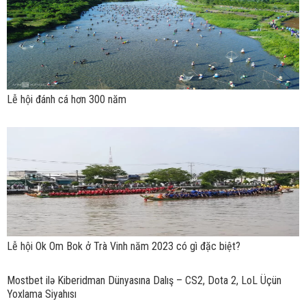
Lễ hội đánh cá hơn 300 năm
Lễ hội Ok Om Bok ở Trà Vinh năm 2023 có gì đặc biệt?
Mostbet ilə Kiberidman Dünyasına Dalış – CS2, Dota 2, LoL Üçün
Yoxlama Siyahısı