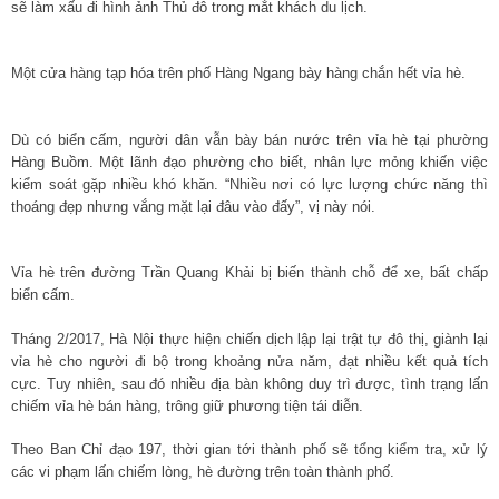
sẽ làm xấu đi hình ảnh Thủ đô trong mắt khách du lịch.
Một cửa hàng tạp hóa trên phố Hàng Ngang bày hàng chắn hết vỉa hè.
Dù có biển cấm, người dân vẫn bày bán nước trên vỉa hè tại phường
Hàng Buồm. Một lãnh đạo phường cho biết, nhân lực mỏng khiến việc
kiểm soát gặp nhiều khó khăn. “Nhiều nơi có lực lượng chức năng thì
thoáng đẹp nhưng vắng mặt lại đâu vào đấy”, vị này nói.
Vỉa hè trên đường Trần Quang Khải bị biến thành chỗ để xe, bất chấp
biển cấm.
Tháng 2/2017, Hà Nội thực hiện chiến dịch lập lại trật tự đô thị, giành lại
vỉa hè cho người đi bộ trong khoảng nửa năm, đạt nhiều kết quả tích
cực. Tuy nhiên, sau đó nhiều địa bàn không duy trì được, tình trạng lấn
chiếm vỉa hè bán hàng, trông giữ phương tiện tái diễn.
Theo Ban Chỉ đạo 197, thời gian tới thành phố sẽ tổng kiểm tra, xử lý
các vi phạm lấn chiếm lòng, hè đường trên toàn thành phố.