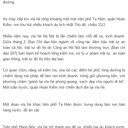
đường.
Xe máy xếp kín vỉa hè rộng khoảng một mét trên phố Tạ Hiện, quận Hoàn
Kiếm, nơi thu hút nhiều khách du lịch nhất Thủ đô, chiều 21/2.
Nhiều năm nay, vỉa hè Hà Nội bị lấn chiếm làm chỗ để xe, kinh doanh.
Giữa tháng 2, Ban Chỉ đạo liên ngành về công tác đảm bảo trật tự an
toàn xã hội, trật tự đô thị do Công an Hà Nội làm thường trực (Ban chỉ
đạo 197) ban hành kế hoạch tổng kiểm tra, xử lý vi phạm trật tự, an toàn
giao thông, trật tự đô thị trên địa bàn.
Cơ quan chức năng sẽ kiểm tra, xóa bỏ các điểm hè phố, lòng đường bị
chiếm dụng trái phép để làm nơi kinh doanh, trông giữ phương tiện, với
phương châm “giành lại vỉa hè phong quang, sạch đẹp cho người đi bộ”.
Một tuần trước, quận Hoàn Kiếm mở chiến dịch đòi lại vỉa hè.
Một đoạn vỉa hè khác trên phố Tạ Hiện được trưng dụng làm nơi bán
hàng nước, đồ ăn vặt.
Trên phố Hàng Nón, vỉa hè trở thành nơi để xe, khiến hai du khách nước