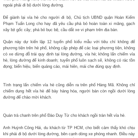
ngoài phải đi bộ dưới lòng đường.
Để giành lại vỉa hè cho người đi bộ, Chủ tịch UBND quận Hoàn Kiếm
Phạm Tuấn Long cho hay đã yêu cầu phá bỏ hoàn toàn xi măng, gạch
xây bịt gốc cây; phá bỏ bục bệ, cầu dắt xe vi phạm trên địa bàn.
Quận này dự kiến lập 12 tuyến phố kiểu mẫu với tiêu chí không để
phương tiện trên hè phố, không cấp phép để các loại phương tiện, không
có xe dừng đỗ trái quy định tại lòng đường, vỉa hè; không lấn chiếm vỉa
hè, lòng đường để kinh doanh; tuyến phố luôn sạch sẽ, không có rác tồn
đọng; biển hiệu, biển quảng cáo, mái hiên, mái che đúng quy định.
Tình trạng lấn chiếm vỉa hè cũng diễn ra trên phố Hàng Mã. Không chỉ
chiếm dụng hết vỉa hè để bày hàng hóa, người bán còn ngồi dưới lòng
đường để chào mời khách.
Quán trà chanh trên phố Đào Duy Từ cho khách ngồi tràn hết vỉa hè.
Anh Huỳnh Công Hải, du khách từ TP HCM, cho biết cảm thấy khó chịu
khi phải đi bộ dưới lòng đường, bên cạnh dòng xe phóng nhanh. Điều này