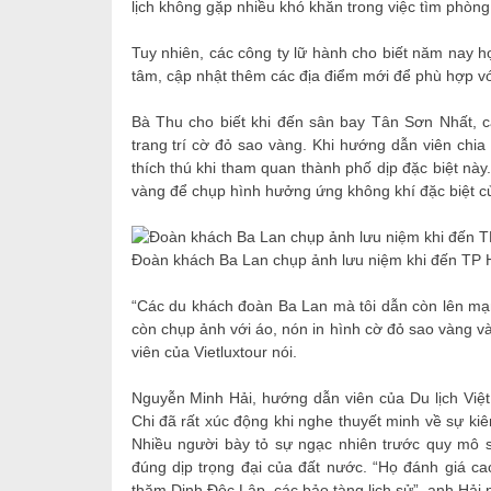
lịch không gặp nhiều khó khăn trong việc tìm phòn
Tuy nhiên, các công ty lữ hành cho biết năm nay họ 
tâm, cập nhật thêm các địa điểm mới để phù hợp vớ
Bà Thu cho biết khi đến sân bay Tân Sơn Nhất, c
trang trí cờ đỏ sao vàng. Khi hướng dẫn viên chia
thích thú khi tham quan thành phố dịp đặc biệt nà
vàng để chụp hình hưởng ứng không khí đặc biệt c
Đoàn khách Ba Lan chụp ảnh lưu niệm khi đến TP 
“Các du khách đoàn Ba Lan mà tôi dẫn còn lên mạn
còn chụp ảnh với áo, nón in hình cờ đỏ sao vàng v
viên của Vietluxtour nói.
Nguyễn Minh Hải, hướng dẫn viên của Du lịch Việ
Chi đã rất xúc động khi nghe thuyết minh về sự k
Nhiều người bày tỏ sự ngạc nhiên trước quy mô 
đúng dịp trọng đại của đất nước. “Họ đánh giá ca
thăm Dinh Độc Lập, các bảo tàng lịch sử”, anh Hải n