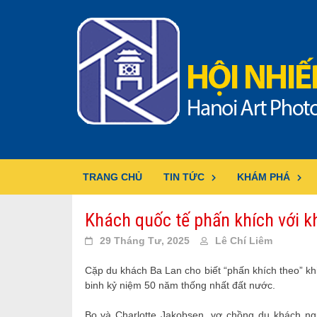
Skip
to
content
TRANG CHỦ
TIN TỨC
KHÁM PHÁ
Khách quốc tế phấn khích với k
29 Tháng Tư, 2025
Lê Chí Liêm
Cặp du khách Ba Lan cho biết “phấn khích theo” kh
binh kỷ niệm 50 năm thống nhất đất nước.
Bo và Charlotte Jakobsen, vợ chồng du khách n