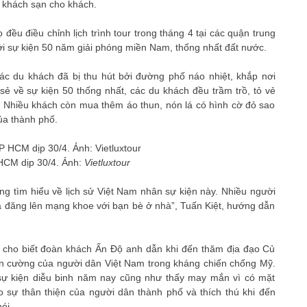
g khách sạn cho khách.
đều điều chỉnh lịch trình tour trong tháng 4 tại các quận trung
i sự kiện 50 năm giải phóng miền Nam, thống nhất đất nước.
ác du khách đã bị thu hút bởi đường phố náo nhiệt, khắp nơi
 sẻ về sự kiện 50 thống nhất, các du khách đều trầm trồ, tỏ vẻ
y. Nhiều khách còn mua thêm áo thun, nón lá có hình cờ đỏ sao
ủa thành phố.
HCM dịp 30/4. Ảnh:
Vietluxtour
g tìm hiểu về lịch sử Việt Nam nhân sự kiện này. Nhiều người
à đăng lên mạng khoe với bạn bè ở nhà”, Tuấn Kiệt, hướng dẫn
t cho biết đoàn khách Ấn Độ anh dẫn khi đến thăm địa đạo Củ
iên cường của người dân Việt Nam trong kháng chiến chống Mỹ.
sự kiện diễu binh năm nay cũng như thấy may mắn vì có mặt
o sự thân thiện của người dân thành phố và thích thú khi đến
ói.