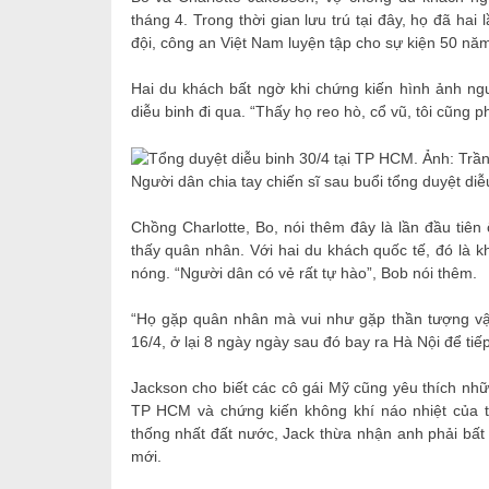
tháng 4. Trong thời gian lưu trú tại đây, họ đã h
đội, công an Việt Nam luyện tập cho sự kiện 50 nă
Hai du khách bất ngờ khi chứng kiến hình ảnh ng
diễu binh đi qua. “Thấy họ reo hò, cổ vũ, tôi cũng p
Người dân chia tay chiến sĩ sau buổi tổng duyệt di
Chồng Charlotte, Bo, nói thêm đây là lần đầu tiên
thấy quân nhân. Với hai du khách quốc tế, đó là k
nóng. “Người dân có vẻ rất tự hào”, Bob nói thêm.
“Họ gặp quân nhân mà vui như gặp thần tượng vậ
16/4, ở lại 8 ngày ngày sau đó bay ra Hà Nội để ti
Jackson cho biết các cô gái Mỹ cũng yêu thích nhữ
TP HCM và chứng kiến không khí náo nhiệt của 
thống nhất đất nước, Jack thừa nhận anh phải bất
mới.