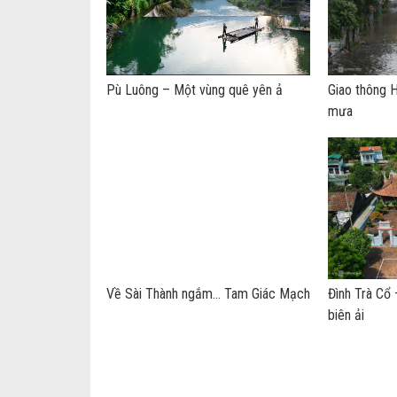
Pù Luông – Một vùng quê yên ả
Giao thông H
mưa
Về Sài Thành ngắm… Tam Giác Mạch
Đình Trà Cổ
biên ải