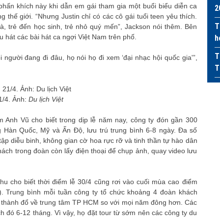
phấn khích này khi dẫn em gái tham gia một buổi biểu diễn ca
2
g thế giới. “Nhưng Justin chỉ có các cô gái tuổi teen yêu thích.
T
à, trẻ đến học sinh, trẻ nhỏ quý mến”, Jackson nói thêm. Bên
 hát các bài hát ca ngợi Việt Nam trên phố.
h
T
i người đang đi đâu, họ nói họ đi xem ‘đại nhạc hội quốc gia'”,
T
1/4. Ảnh:
Du lịch Việt
 Anh Vũ cho biết trong dịp lễ năm nay, công ty đón gần 300
 Hàn Quốc, Mỹ và Ấn Độ, lưu trú trung bình 6-8 ngày. Đa số
ập diễu binh, không gian cờ hoa rực rỡ và tinh thần tự hào dân
hách trong đoàn còn lấy điện thoại để chụp ảnh, quay video lưu
hu cho biết thời điểm lễ 30/4 cũng rơi vào cuối mùa cao điểm
). Trung bình mỗi tuần công ty tổ chức khoảng 4 đoàn khách
nh thành đổ về trung tâm TP HCM so với mọi năm đông hơn. Các
h đó 6-12 tháng. Vì vậy, họ đặt tour từ sớm nên các công ty du