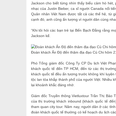
Jackson cho biết từng nhìn thấy biểu cảm hò hét, 
nhạc của Justin Bieber, ca sĩ người Canada nổi tiến
Quân nhân Việt Nam được tất cả các thế hệ, từ gi
cạnh đó, anh cũng ấn tượng vì người dân cùng nhau
“Khi tôi hỏi các bạn trẻ tại Bến Bạch Đằng rằng mọ
Jackson kể.
Đoàn khách Ấn Độ đến thăm địa đạo Củ Chi hôm 2
Phó Tổng giám đốc Công Ty CP Du lịch Việt Phạm
khách quốc tế đến TP HCM, đến từ các thị trường
khách quốc tế đều ấn tượng trước không khí luyện t
tộc lan tỏa khắp thành phố của người Việt. Nhiều k
lại khoảnh khắc đáng nhớ.
Giám đốc Truyền thông Vietluxtour Trần Thị Bảo T
của thị trường khách inbound (khách quốc tế đến
tham quan city tour. Năm nay, người dân ở các tỉ
đoàn khách quốc tế thường có kế hoạch du lịch các