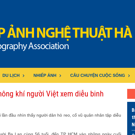
DU LỊCH
NHIẾP ẢNH
CÂU CHUYỆN CUỘC SỐNG
hông khí người Việt xem diễu binh
B
i lần đầu nhìn thấy người dân hò reo, cổ vũ quân nhân tập diễu
t
N
gười Ba Lan cùng 56 tuổi, đến TP HCM vào những ngày cuối