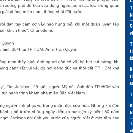
C
ai lần xuống phố để hòa vào dòng người xem các lực lượng quân
T
m giải phóng miền nam, thống nhất đất nước.
N
ười dân tay cầm cờ vẫy hào hứng mỗi khi một đoàn luyện tập
G
hấn khích theo”, Charlotte nói.
v
T
ễu binh 30/4 tại TP HCM. Ảnh:
Trần Quỳnh
t
k
 ông nhìn thấy hình ảnh người dân cổ vũ, hò hét vui mừng, khi
hung cảnh rất vui vẻ, dù hơi đông đúc và thời tiết TP HCM khá
K
t
k
y”, Tim Jackson, 29 tuổi, người Mỹ nói. Anh đến TP HCM vào
ếp tục hành trình khám phá miền Bắc Việt Nam.
T
K
ng người lính phục vụ trong quân đội, cứu hỏa. Nhưng khi đến
thành phố trước những ngày diễn ra sự kiện kỷ niệm 50 năm
N
 ngờ. Jackson nói tình yêu nước của người Việt ở một tầm cao
T
c