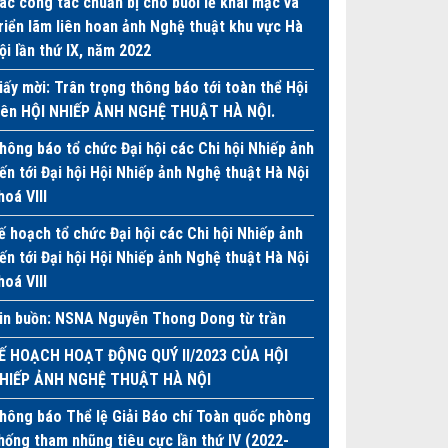
ác công tác chuẩn bị cho buổi lễ khai mạc và
riển lãm liên hoan ảnh Nghệ thuật khu vực Hà
ội lần thứ IX, năm 2022
iấy mời: Trân trọng thông báo tới toàn thể Hội
iên HỘI NHIẾP ẢNH NGHỆ THUẬT HÀ NỘI.
hông báo tổ chức Đại hội các Chi hội Nhiếp ảnh
iến tới Đại hội Hội Nhiếp ảnh Nghệ thuật Hà Nội
hoá VIII
ế hoạch tổ chức Đại hội các Chi hội Nhiếp ảnh
iến tới Đại hội Hội Nhiếp ảnh Nghệ thuật Hà Nội
hoá VIII
in buồn: NSNA Nguyễn Thong Dong từ trần
Ế HOẠCH HOẠT ĐỘNG QUÝ II/2023 CỦA HỘI
HIẾP ẢNH NGHỆ THUẬT HÀ NỘI
hông báo Thể lệ Giải Báo chí Toàn quốc phòng
hống tham nhũng tiêu cực lần thứ IV (2022-