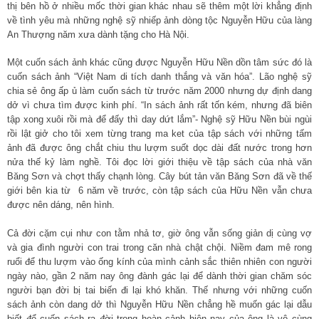
thị bên hồ ở nhiều mốc thời gian khác nhau sẽ thêm một lời khẳng định
về tình yêu mà những nghệ sỹ nhiếp ảnh dòng tộc Nguyễn Hữu của làng
An Thượng năm xưa dành tặng cho Hà Nội.
Một cuốn sách ảnh khác cũng được Nguyễn Hữu Nền dồn tâm sức đó là
cuốn sách ảnh “Việt Nam di tích danh thắng và văn hóa”. Lão nghệ sỹ
chia sẻ ông ấp ủ làm cuốn sách từ trước năm 2000 nhưng dự định dang
dở vì chưa tìm được kinh phí. “In sách ảnh rất tốn kém, nhưng đã biên
tập xong xuôi rồi mà để đấy thì day dứt lắm”- Nghệ sỹ Hữu Nền bùi ngùi
rồi lật giở cho tôi xem từng trang ma ket của tập sách với những tấm
ảnh đã được ông chắt chiu thu lượm suốt dọc dài đất nước trong hơn
nửa thế kỷ làm nghề. Tôi đọc lời giới thiệu về tập sách của nhà văn
Băng Sơn và chợt thấy chạnh lòng. Cây bút tản văn Băng Sơn đã về thế
giới bên kia từ 6 năm về trước, còn tập sách của Hữu Nền vẫn chưa
được nên dáng, nên hình.
Cả đời cặm cụi như con tằm nhả tơ, giờ ông vẫn sống giản dị cùng vợ
và gia đình người con trai trong căn nhà chật chội. Niềm đam mê rong
ruổi để thu lượm vào ống kính của mình cảnh sắc thiên nhiên con người
ngày nào, gần 2 năm nay ông đành gác lại để dành thời gian chăm sóc
người bạn đời bị tai biến đi lại khó khăn. Thế nhưng với những cuốn
sách ảnh còn dang dở thì Nguyễn Hữu Nền chẳng hề muốn gác lại dẫu
biết để cuốn sách ra đời trong hoàn cảnh hiện nay của ông là vô cùng