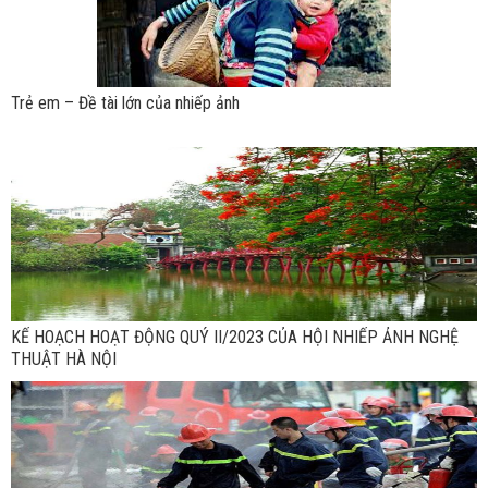
Trẻ em – Đề tài lớn của nhiếp ảnh
KẾ HOẠCH HOẠT ĐỘNG QUÝ II/2023 CỦA HỘI NHIẾP ẢNH NGHỆ
THUẬT HÀ NỘI