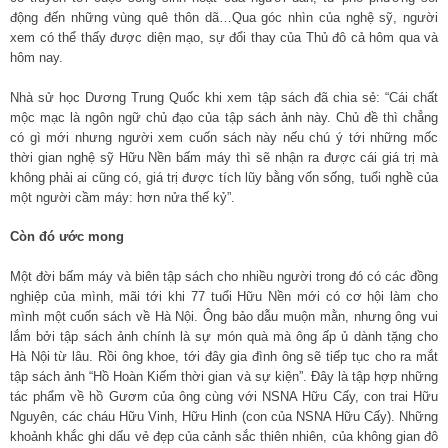
động đến những vùng quê thôn dã…Qua góc nhìn của nghệ sỹ, người
xem có thể thấy được diện mạo, sự đổi thay của Thủ đô cả hôm qua và
hôm nay.
Nhà sử học Dương Trung Quốc khi xem tập sách đã chia sẻ: “Cái chất
mộc mạc là ngôn ngữ chủ đạo của tập sách ảnh này. Chủ đề thì chẳng
có gì mới nhưng người xem cuốn sách này nếu chú ý tới những mốc
thời gian nghệ sỹ Hữu Nền bấm máy thì sẽ nhận ra được cái giá trị mà
không phải ai cũng có, giá trị được tích lũy bằng vốn sống, tuổi nghề của
một người cầm máy: hơn nửa thế kỷ”.
Còn đó ước mong
Một đời bấm máy và biên tập sách cho nhiều người trong đó có các đồng
nghiệp của mình, mãi tới khi 77 tuổi Hữu Nền mới có cơ hội làm cho
mình một cuốn sách về Hà Nội. Ông bảo dẫu muộn mằn, nhưng ông vui
lắm bởi tập sách ảnh chính là sự món quà mà ông ấp ủ dành tặng cho
Hà Nội từ lâu. Rồi ông khoe, tới đây gia đình ông sẽ tiếp tục cho ra mắt
tập sách ảnh “Hồ Hoàn Kiếm thời gian và sự kiện”. Đây là tập hợp những
tác phẩm về hồ Gươm của ông cùng với NSNA Hữu Cấy, con trai Hữu
Nguyên, các cháu Hữu Vinh, Hữu Hinh (con của NSNA Hữu Cấy). Những
khoảnh khắc ghi dấu vẻ đẹp của cảnh sắc thiên nhiên, của không gian đô