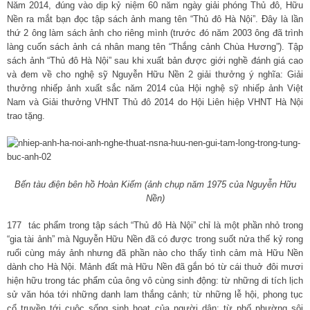
Năm 2014, đúng vào dịp kỷ niệm 60 năm ngày giải phóng Thủ đô, Hữu
Nền ra mắt bạn đọc tập sách ảnh mang tên “Thủ đô Hà Nội”. Đây là lần
thứ 2 ông làm sách ảnh cho riêng mình (trước đó năm 2003 ông đã trình
làng cuốn sách ảnh cá nhân mang tên “Thắng cảnh Chùa Hương”). Tập
sách ảnh “Thủ đô Hà Nội” sau khi xuất bản được giới nghề đánh giá cao
và đem về cho nghệ sỹ Nguyễn Hữu Nền 2 giải thưởng ý nghĩa: Giải
thưởng nhiếp ảnh xuất sắc năm 2014 của Hội nghệ sỹ nhiếp ảnh Việt
Nam và Giải thưởng VHNT Thủ đô 2014 do Hội Liên hiệp VHNT Hà Nội
trao tặng.
Bến tàu điện bên hồ Hoàn Kiếm (ảnh chụp năm 1975 của Nguyễn Hữu
Nền)
177 tác phẩm trong tập sách “Thủ đô Hà Nội” chỉ là một phần nhỏ trong
“gia tài ảnh” mà Nguyễn Hữu Nền đã có được trong suốt nửa thế kỷ rong
ruổi cùng máy ảnh nhưng đã phần nào cho thấy tình cảm mà Hữu Nền
dành cho Hà Nội. Mảnh đất mà Hữu Nền đã gắn bó từ cái thuở đôi mươi
hiện hữu trong tác phẩm của ông vô cùng sinh động: từ những di tích lịch
sử văn hóa tới những danh lam thắng cảnh; từ những lễ hội, phong tục
cổ truyền tới cuộc sống sinh hoạt của người dân; từ phố phường sôi