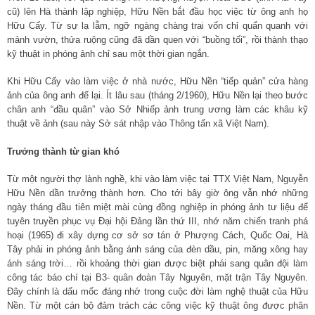
cũ) lên Hà thành lập nghiệp, Hữu Nền bắt đầu học việc từ ông anh họ
Hữu Cấy. Từ sự lạ lẫm, ngỡ ngàng chàng trai vốn chỉ quẩn quanh với
mảnh vườn, thửa ruộng cũng đã dần quen với “buồng tối”, rồi thành thạo
kỹ thuật in phóng ảnh chỉ sau một thời gian ngắn.
Khi Hữu Cấy vào làm việc ở nhà nước, Hữu Nền “tiếp quản” cửa hàng
ảnh của ông anh để lại. Ít lâu sau (tháng 2/1960), Hữu Nền lại theo bước
chân anh “đầu quân” vào Sở Nhiếp ảnh trung ương làm các khâu kỹ
thuật về ảnh (sau này Sở sát nhập vào Thông tấn xã Việt Nam).
Trưởng thành từ gian khó
Từ một người thợ lành nghề, khi vào làm việc tại TTX Việt Nam, Nguyễn
Hữu Nền dần trưởng thành hơn. Cho tới bây giờ ông vẫn nhớ những
ngày tháng đầu tiên miệt mài cùng đồng nghiệp in phóng ảnh tư liệu để
tuyên truyền phục vụ Đại hội Đảng lần thứ III, nhớ năm chiến tranh phá
hoại (1965) đi xây dựng cơ sở sơ tán ở Phượng Cách, Quốc Oai, Hà
Tây phải in phóng ảnh bằng ánh sáng của đèn dầu, pin, măng xông hay
ánh sáng trời… rồi khoảng thời gian được biệt phái sang quân đội làm
công tác báo chí tại B3- quân đoàn Tây Nguyên, mặt trận Tây Nguyên.
Đây chính là dấu mốc đáng nhớ trong cuộc đời làm nghệ thuật của Hữu
Nền. Từ một cán bộ đảm trách các công việc kỹ thuật ông được phân