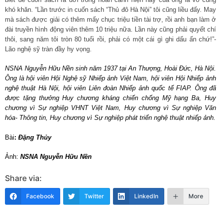
khó khăn. “Lần trước in cuốn sách “Thủ đô Hà Nội” tôi cũng liều đấy. May
mà sách được giải có thêm mấy chục triệu tiền tài trợ, rồi anh bạn làm ở
đài truyền hình động viên thêm 10 triệu nữa. Lần này cũng phải quyết chí
thôi, sang năm tôi tròn 80 tuổi rồi, phải có một cái gì ghi dấu ấn chứ!”-
Lão nghệ sỹ tràn đầy hy vọng.
NSNA Nguyễn Hữu Nền sinh năm 1937 tại An Thượng, Hoài Đức, Hà Nội.
Ông là hội viên Hội Nghệ sỹ Nhiếp ảnh Việt Nam, hội viên Hội Nhiếp ảnh
nghệ thuật Hà Nội, hội viên Liên đoàn Nhiếp ảnh quốc tế FIAP. Ông đã
được tặng thưởng Huy chương kháng chiến chống Mỹ hạng Ba, Huy
chương vì Sự nghiệp VHNT Việt Nam, Huy chương vì Sự nghiệp Văn
hóa- Thông tin, Huy chương vì Sự nghiệp phát triển nghệ thuật nhiếp ảnh.
Bài
:
Đặng Thủy
Ảnh:
NSNA Nguyễn Hữu Nền
Share via:
Facebook
Twitter
LinkedIn
More