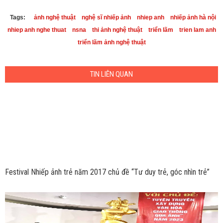
Tags:
ảnh nghệ thuật
nghệ sĩ nhiếp ảnh
nhiep anh
nhiếp ảnh hà nội
nhiep anh nghe thuat
nsna
thi ảnh nghệ thuật
triển lãm
trien lam anh
triển lãm ảnh nghệ thuật
TIN LIÊN QUAN
Festival Nhiếp ảnh trẻ năm 2017 chủ đề “Tư duy trẻ, góc nhìn trẻ”