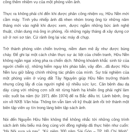
công thêm nhiệm vụ của một phóng viên ảnh.
Thực ra không phải chỉ đến khi được phân công nhiệm vụ, Hữu Nền mới
cầm máy. Tình yêu nhiếp ảnh đã nhen nhóm trong ông từ những năm
tháng mới vào nghề khi được xem, được ngắm những bức ảnh nghệ
thuật, chân dung mà ông in phóng, rồi những ngày tháng đi xây dựng cơ
sở ở nơi sơ tán. Cứ rảnh ông lại vác máy đi chụp.
Trở thành phóng viên chiến trường, niềm đam mê ấy như được bùng
cháy. Để ghi lại một cách chân thực sự ác liệt của chiến tranh, Hữu Nền
không ngần ngại xông pha ra chiến dịch. Những khoảnh khắc sinh tử của
người chiến sỹ, những hiểm nguy khi pháo bắn, vây đồn…đã được Hữu
Nền lưu giữ bằng chính những tác phẩm của mình. Sự trải nghiệm của
một phóng viên ở vùng đất Tây Nguyên giúp Hữu Nền trưởng thành
nhưng cũng lấy đi của người nghệ sỹ nhiều sức lực. Căn bệnh đau dạ
dày cùng với những cơn sốt rét rừng hành hạ khiến ông phải nghỉ làm
việc suốt ba năm (từ 1971 đến 1974) để ra Bắc điều trị. Lành bệnh, ông
xin về NXB Văn hóa- Thông tin vẫn làm về kỹ thuật ảnh rồi trở thành một
biên tập viên uy tín trong làng biên tập sách ảnh.
Nói đến Nguyễn Hữu Nền không thể không nhắc tới những công trình
sách ảnh tiêu biểu mà ông cùng với đồng nghiệp đã thực hiện như cuốn:
“Hà Nội xưa và nay”, “Kỷ niệm 300 năm Sài Gòn – TP. Hồ Chí Minh”,