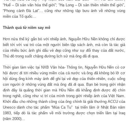
“Huế – Di sản văn hóa thế giới”; “Hạ Long – Di sản thiên nhiên thế giới”,
“Phong cảnh Đà Lạt”… cũng như những tập bưu ảnh về những vùng
miền của Tổ quốc…
Thành quả từ niềm say mê
Hơn nửa thế kỷ gắn bó với nhiếp ảnh, Nguyễn Hữu Nền không chỉ được
biết tới với vai trò của một người biên tập sách ảnh, mà còn là tác giả
của nhiều bức ảnh ghi dấu vẻ đẹp cũng như sự đổi thay của đất nước,
Thủ đô trong suốt chặng đường lịch sử mà ông đã đi qua.
Thời gian làm việc tại NXB Văn hóa- Thông tin, Nguyễn Hữu Nền có cơ
hội được đi tới nhiều vùng miền của cả nước và ông đã không bỏ lỡ cơ
hội dùng ống kính máy ảnh để ghi lại vẻ đẹp của thiên nhiên, cuộc sống
con người ở những vùng đất mà ông đã đi qua. Bạn bè trong giới nhận
định đây là quãng thời gian mà Hữu Nền đã khẳng định được độ chín
trong nghề, cũng như vị trí của mình trong giới nhiếp ảnh của Việt Nam.
Khởi đầu cho những thành công của ông chính là giải thưởng ACCU của
Unesco dành cho tác phẩm “Múa Ca Tu” tại triển lãm ở Nhật Bản năm
1983, tiếp đó là tác phẩm về môi trường được chọn triển lãm tại Iraq
(năm 2000)…