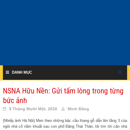
Skip
to
content
DANH MỤC
NSNA Hữu Nền: Gửi tấm lòng trong từng
bức ảnh
9 Tháng Mười Một, 2016
Minh Đăng
(Nhiếp ảnh Hà Nội) Men theo những bậc cầu thang gỗ dẫn lên tầng 3 của
ngôi nhà cổ nằm khuất sau con phố Đặng Thái Thân, tôi tìm tới căn nhà