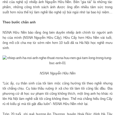
nhỏ của nghệ sỹ nhiếp ảnh Nguyễn Hữu Nền. Bên “gia tài” là những tác
phẩm, những công trình sách ảnh được ông dồn nhiều tâm sức trong
suốt hơn nửa thế kỷ làm nghề lão nghệ sỹ bùi ngùi nhớ lại bao kỷ niệm…
Theo bước chân anh
NSNA Hữu Nền bảo rằng ông bén duyên nhiếp ảnh chính từ người anh
họ của mình (NSNA Nguyễn Hữu Cấy). Hữu Cấy hơn Hữu Nền vài tuổi,
ông mồ côi cha mẹ từ sớm nên hơn 10 tuổi đã ra Hà Nội học nghề mưu
sinh.
NSNA Nguyễn Hữu Nền
“Lúc ấy, cụ thân sinh của tôi làm mộc cũng hướng tôi theo nghề nhưng
tôi chẳng chịu. Cụ bảo thầu ruộng ở xã cho tôi làm tôi cũng lắc đầu. Địa
phương cử đi học sư phạm tôi cũng không thích, một ông anh họ khác rủ
lên Hà Nội làm nghề sắt tôi cũng không theo. Thế mà chẳng hiểu ông Cấy
rủ rê kiểu gì mà tôi gật đầu luôn”- NSNA Hữu Nền nhớ lại.
Tròn 20 tuổi, rời quê hương An Thượng, huyện Hoài Đức (tỉnh Hà Tây