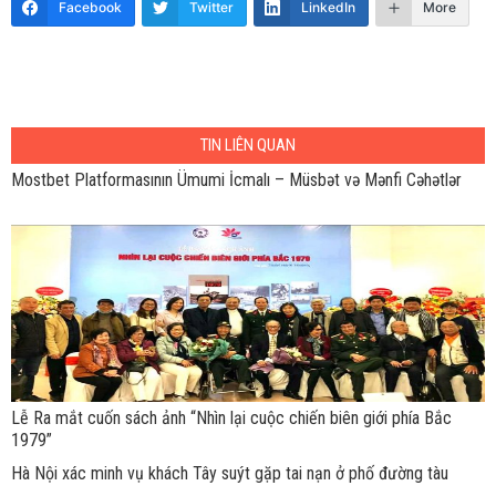
Facebook
Twitter
LinkedIn
More
TIN LIÊN QUAN
Mostbet Platformasının Ümumi İcmalı – Müsbət və Mənfi Cəhətlər
Lễ Ra mắt cuốn sách ảnh “Nhìn lại cuộc chiến biên giới phía Bắc
1979”
Hà Nội xác minh vụ khách Tây suýt gặp tai nạn ở phố đường tàu