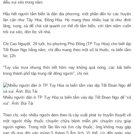
điều xui xẻo trong năm.
Hầu hết người tắm biển là dân địa phương, một phần đến từ các huyện
lân cận như Tây Hòa, Đông Hòa. Họ mang theo nhiều loại lá như đinh
lăng, sung, sả để chà xát quanh cơ thể rồi tắm biển, với tâm niệm cuốn
trôi xui xẻo, đón lộc về nhà.
Chị Cao Nguyệt, 29 tuổi, trú phường Phú Đông (TP Tuy Hòa) cho biết dịp
Tết Đoan Ngọ hằng năm, chị đều mang theo một số lá thuốc, ra biển tắm
lúc 12h.
“Tuy vào trưa nhưng thời tiết hôm nay không quá nóng, các bãi biển
trong thành phố tập trung rất đông người”, chị nói.
Nhiều người dân ở TP Tuy Hòa ra biển tắm vào dip Tết Đoan Ngọ để “xả
xui”. Ảnh:
Bùi Tài
Theo chị, việc nhiều người đem theo lá cây xuất phát từ truyền thuyết về
một người thầy thuốc chuyên chữa bệnh miễn phí chuyên cứu giúp
người nghèo. Trong một lần lên núi tìm cây thuốc, ông không may gặp
nạn rồi qua đời vào mùng 5 tháng 5 Âm lịch. Vì thế, cứ đến ngày này