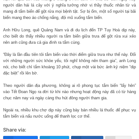
người dân hái lá cây với ý nghĩa tưởng nhớ vị thầy thuốc nhân từ và
mang đi tắm biển để gột rửa mọi bệnh tật. Sợ bị ốm, một số người tại bãi
biển mang theo áo chống nắng, đội mũ xuống tắm biển.
Anh Hữu Long, quê Quảng Nam và đi du lịch đến TP Tuy Hoà dịp này,
cho biết do thấy nhiều người ra tắm biển giữa trưa để gột rửa xui xẻo
nên anh cũng đưa cả gia đình ra tắm cùng.
“Đây là lần đầu tiên tôi tắm biển vào thời điểm giữa trưa như thế này. Đối
với những người sức khỏe yếu, tôi nghĩ không nên tham gia”, anh Long
nói, cho biết chỉ tắm khoảng 10 phút, chụp một vài bức ảnh kỷ niệm “dịp
đặc biệt” rồi lên bờ.
Theo người dân địa phương, không ai rõ phong tục tắm biển “lấy hên”
vào Tết Đoan Ngọ ra đời từ khi nào nhưng hoạt động này đã có từ hàng
chục năm nay và ngày càng thu hút đông người tham gia.
Ngoài ra, nhiều khu chợ dịp này cũng bày bán nhiều lá thuốc để phục vụ
tắm biển và nấu nước uống để thanh lọc cơ thể.
Share via: