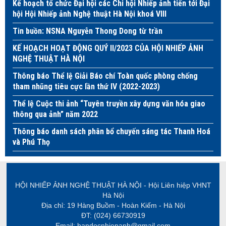
Kế hoạch tổ chức Đại hội các Chi hội Nhiếp ảnh tiến tới Đại
hội Hội Nhiếp ảnh Nghệ thuật Hà Nội khoá VIII
Tin buồn: NSNA Nguyễn Thong Dong từ trần
KẾ HOẠCH HOẠT ĐỘNG QUÝ II/2023 CỦA HỘI NHIẾP ẢNH
NGHỆ THUẬT HÀ NỘI
Thông báo Thể lệ Giải Báo chí Toàn quốc phòng chống
tham nhũng tiêu cực lần thứ IV (2022-2023)
Thể lệ Cuộc thi ảnh “Tuyên truyền xây dựng văn hóa giao
thông qua ảnh” năm 2022
Thông báo danh sách phân bổ chuyến sáng tác Thanh Hoá
và Phú Thọ
HỘI NHIẾP ẢNH NGHỆ THUẬT HÀ NỘI - Hội Liên hiệp VHNT
Hà Nội
Địa chỉ: 19 Hàng Buồm - Hoàn Kiếm - Hà Nội
ĐT: (024) 66730919
Email: bandocnhiepanh@gmail.com