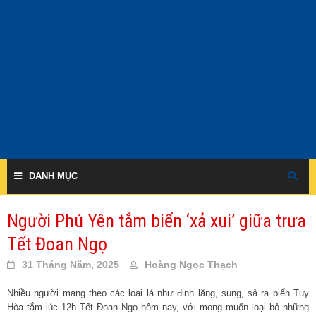
Skip
to
content
DANH MỤC
Người Phú Yên tắm biển ‘xả xui’ giữa trưa
Tết Đoan Ngọ
31 Tháng Năm, 2025
Hoàng Ngọc Thạch
Nhiều người mang theo các loại lá như đinh lăng, sung, sả ra biển Tuy
Hòa tắm lúc 12h Tết Đoan Ngọ hôm nay, với mong muốn loại bỏ những