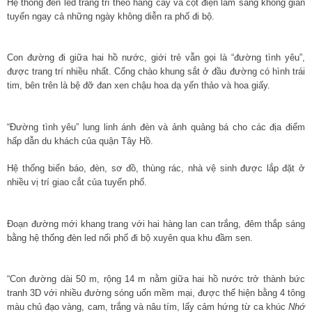
Hệ thống đèn led trang trí theo hàng cây và cột điện làm sáng không gian
tuyến ngay cả những ngày không diễn ra phố đi bộ.
Con đường đi giữa hai hồ nước, giới trẻ vẫn gọi là “đường tình yêu”,
được trang trí nhiều nhất. Cổng chào khung sắt ở đầu đường có hình trái
tim, bên trên là bệ đỡ đan xen chậu hoa dạ yến thảo và hoa giấy.
“Đường tình yêu” lung linh ánh đèn và ảnh quảng bá cho các địa điểm
hấp dẫn du khách của quận Tây Hồ.
Hệ thống biển báo, đèn, sơ đồ, thùng rác, nhà vệ sinh được lắp đặt ở
nhiều vị trí giao cắt của tuyến phố.
Đoạn đường mới khang trang với hai hàng lan can trắng, đêm thắp sáng
bằng hệ thống đèn led nối phố đi bộ xuyên qua khu đầm sen.
“Con đường dài 50 m, rộng 14 m nằm giữa hai hồ nước trở thành bức
tranh 3D với nhiều đường sóng uốn mềm mại, được thể hiện bằng 4 tông
màu chủ đạo vàng, cam, trắng và nâu tím, lấy cảm hứng từ ca khúc
Nhớ