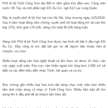
Phố đi bộ Trịnh Công Sơn dài 900 m nằm giữa khu đầm sen, Công viên
nước Hồ Tây và một phần ngõ 431 Âu Cơ, ngõ 612 Lạc Long Quân.
Đây là tuyến phố đi bộ thứ hai của Hà Nội, khai trương ngày 11/5/2018.
Sau 4 năm hoạt động cầm chừng, tuyến phố sẽ hoạt động trở lại vào thứ
bảy (7/5), thời gian 17h-23h, riêng chủ nhật 8h-23h hàng tuần.
Hàng chữ
Phố đi bộ Trịnh Công Sơn
được tạo hình nổi bật ở đầu ngõ 431
Âu Cơ. Đây cũng là nơi đặt bãi gửi xe để người dân thuận tiện di
chuyển, vui chơi.
Nhiều hoạt động văn hóa nghệ thuật và ẩm thực sẽ được tổ chức vào
các ngày cuối tuần. Khu vực sân khấu ngoài trời rộng hơn 2.000 m2 sẽ
diễn ra các đêm biểu diễn nhạc Trịnh, hát quan và ca trù.
Bức tường gắn nhiều loại hoa tươi dài hàng chục mét, trên treo nhiều
tấm ảnh chân dung cố nhạc sĩ Trịnh Công Sơn. Nhiều tấm bản đồ lớn
dựng lên ở đầu phố để du khách tiện theo dõi.