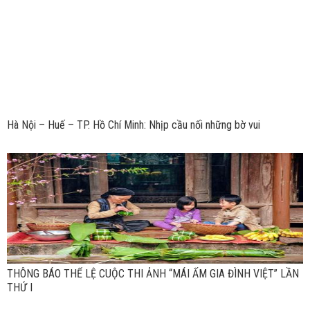
Hà Nội – Huế – TP. Hồ Chí Minh: Nhịp cầu nối những bờ vui
THÔNG BÁO THỂ LỆ CUỘC THI ẢNH “MÁI ẤM GIA ĐÌNH VIỆT” LẦN
THỨ I