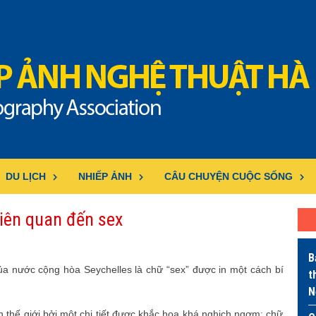
DU LỊCH
NHIẾP ẢNH
CÂU CHUYỆN CUỘC SỐNG
liên quan đến sex
B
ủa nước cộng hòa Seychelles là chữ “sex” được in một cách bí
t
N
n thế giới bởi một chi tiết được khắc họa khá nghịch ngợm: chữ