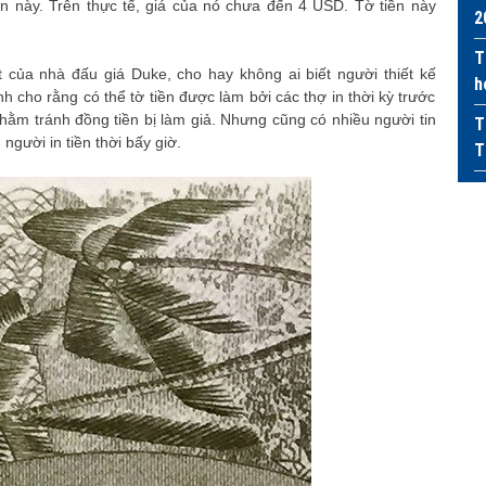
n này. Trên thực tế, giá của nó chưa đến 4 USD.
Tờ tiền này
2
T
 của nhà đấu giá Duke, cho hay không ai biết người thiết kế
h
nh cho rằng có thể tờ tiền được làm bởi các thợ in thời kỳ trước
nhằm tránh đồng tiền bị làm giả. Nhưng cũng có nhiều người tin
T
gười in tiền thời bấy giờ.
T