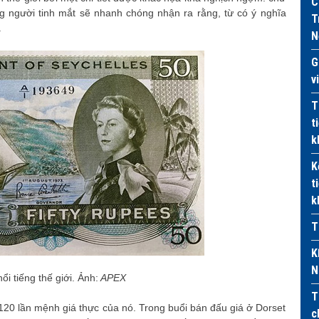
C
 người tinh mắt sẽ nhanh chóng nhận ra rằng, từ có ý nghĩa
T
.
N
G
v
T
t
k
K
t
k
T
K
N
i tiếng thế giới. Ảnh:
APEX
T
ấp 120 lần mệnh giá thực của nó. Trong buổi bán đấu giá ở Dorset
c