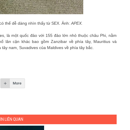
 có thể dễ dàng nhìn thấy từ SEX. Ảnh:
APEX.
les, là một quốc đảo với 155 đảo lớn nhỏ thuộc châu Phi, nằm
ổ lân cận khác bao gồm Zanzibar về phía tây, Mauritius và
tây nam, Suvadives của Maldives về phía tây bắc.
More
TIN LIÊN QUAN