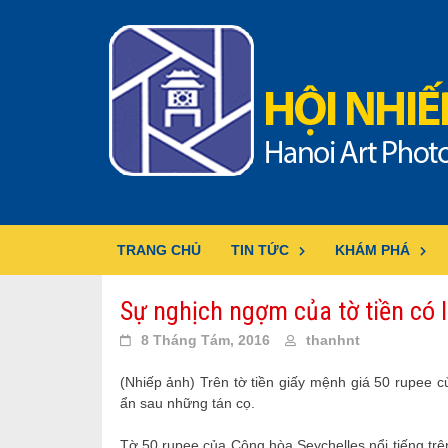
Skip
to
content
TRANG CHỦ
TIN TỨC
KHÁM PHÁ
Sự nghịch ngợm của tờ tiền có 
8 Tháng Tám, 2016
thanhnt
(Nhiếp ảnh) Trên tờ tiền giấy mệnh giá 50 rupee c
ẩn sau những tán cọ.
Tờ 50 rupee của Cộng hòa Seychelles nổi tiếng trê