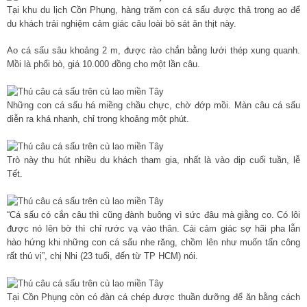
Tại khu du lịch Cồn Phụng, hàng trăm con cá sấu được thả trong ao để
du khách trải nghiệm cảm giác câu loài bò sát ăn thịt này.
Ao cá sấu sâu khoảng 2 m, được rào chắn bằng lưới thép xung quanh.
Mồi là phổi bò, giá 10.000 đồng cho một lần câu.
Những con cá sấu há miềng chầu chực, chờ đớp mồi. Màn câu cá sấu
diễn ra khá nhanh, chỉ trong khoảng một phút.
Trò này thu hút nhiều du khách tham gia, nhất là vào dịp cuối tuần, lễ
Tết.
“Cá sấu có cắn câu thì cũng đành buông vì sức đâu mà giằng co. Có lôi
được nó lên bờ thì chỉ rước vạ vào thân. Cái cảm giác sợ hãi pha lẫn
hào hứng khi những con cá sấu nhe răng, chồm lên như muốn tấn công
rất thú vị”, chị Nhi (23 tuổi, đến từ TP HCM) nói.
Tại Cồn Phụng còn có đàn cá chép được thuần dưỡng để ăn bằng cách