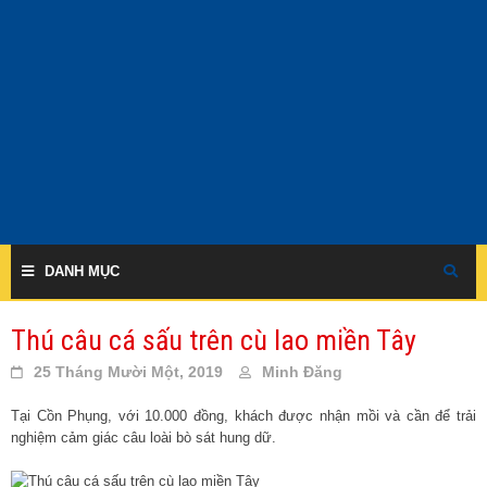
Skip
to
content
DANH MỤC
Thú câu cá sấu trên cù lao miền Tây
25 Tháng Mười Một, 2019
Minh Đăng
Tại Cồn Phụng, với 10.000 đồng, khách được nhận mồi và cần để trải
nghiệm cảm giác câu loài bò sát hung dữ.