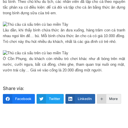
bú bình. Theo chủ khu du lịch, các nhân viên đã tập cho cá theo nguyên
tắc phản xạ có điều kiện: để cá đói và tập cho cá ăn bằng thức ăn đựng
trong bình đựng sữa của trẻ em.
Lâu dần, khi thấy bình chứa thức ăn đưa xuống, hàng trăm con cá tranh
nhau ngoi lên để… bú. Mỗi bình chứa thức ăn cho cá có giá 10.000 đồng.
Trò chơi này thu hút nhiều du khách, nhất là các gia đình có trẻ nhỏ.
Ở Cồn Phụng, du khách còn nhiều trò chơi khác như đi bóng trên mặt
nước, cưỡi ngựa, bắt cá đồng, chèo ghe, tham quan trại nuôi ong mật,
vườn trái cây… Giá vé vào cổng là 20.000 đồng một người.
Share via:
Facebook
Twitter
LinkedIn
More