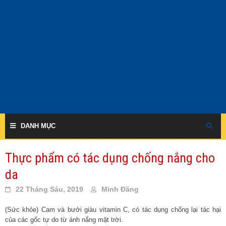
Skip
to
content
DANH MỤC
Thực phẩm có tác dụng chống nắng cho
da
22 Tháng Sáu, 2019
Minh Đăng
(Sức khỏe) Cam và bưởi giàu vitamin C, có tác dụng chống lại tác hại
của các gốc tự do từ ánh nắng mặt trời.