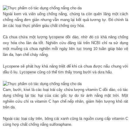
Ngoài kem và viên uống chống nắng, chúng ta còn quên lãng một cách
chống nắng đơn giản nhưng vẫn mang lại kết quả tương tự. Đó chính là
ăn các loại thực phẩm giàu chất chống oxy hóa.
Cà chua chứa một lượng lycopene dồi dào, nhờ đó có khả năng chống
oxy hóa cho làn da tốt. Nghiên cứu đăng tải trên NCBI chỉ ra sử dụng
một muỗng cà chua nghiền mỗi ngày liên tục trong 10 tuần giúp bảo vệ
làn da, hạn chế cháy nắng.
Lycopene sẽ phát huy khả năng triệt để khi cà chua được nấu chung với
dầu ô liu. Lycopene cũng có thể tìm thấy trong bưởi và dưa hấu.
Cam, bưởi, kiwi là các loại trái cây chứa lượng vitamin C dồi dào, có tác
dụng chống lại tác hại của các gốc tự do từ ánh nắng mặt trời. Một
nghiên cứu chỉ ra vitamin C hạn chế nếp nhăn, giảm hiện tượng khô rát
trên da.
Ngoài các loại cây trên, bông cải xanh cũng là nguồn cung cấp vitamin C
cùng hợp chất chống nắng sulforaphane.