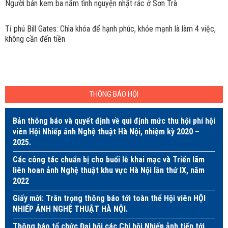
Người bán kem ba năm tình nguyện nhặt rác ở Sơn Trà
Tỉ phú Bill Gates: Chìa khóa để hạnh phúc, khỏe mạnh là làm 4 việc,
không cần đến tiền
THÔNG BÁO HỘI
Bản thông báo và quyết định về qui định mức thu hội phí hội
viên Hội Nhiếp ảnh Nghệ thuật Hà Nội, nhiệm kỳ 2020 –
2025.
Các công tác chuẩn bị cho buổi lễ khai mạc và Triển lãm
liên hoan ảnh Nghệ thuật khu vực Hà Nội lần thứ IX, năm
2022
Giấy mời: Trân trọng thông báo tới toàn thể Hội viên HỘI
NHIẾP ẢNH NGHỆ THUẬT HÀ NỘI.
Thông báo tổ chức Đại hội các Chi hội Nhiếp ảnh tiến tới