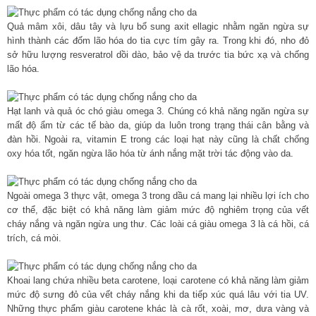
Quả mâm xôi, dâu tây và lựu bổ sung axit ellagic nhằm ngăn ngừa sự
hình thành các đốm lão hóa do tia cực tím gây ra. Trong khi đó, nho đỏ
sở hữu lượng resveratrol dồi dào, bảo vệ da trước tia bức xạ và chống
lão hóa.
Hạt lanh và quả óc chó giàu omega 3. Chúng có khả năng ngăn ngừa sự
mất độ ẩm từ các tế bào da, giúp da luôn trong trạng thái cân bằng và
đàn hồi. Ngoài ra, vitamin E trong các loại hạt này cũng là chất chống
oxy hóa tốt, ngăn ngừa lão hóa từ ánh nắng mặt trời tác động vào da.
Ngoài omega 3 thực vật, omega 3 trong dầu cá mang lại nhiều lợi ích cho
cơ thể, đặc biệt có khả năng làm giảm mức độ nghiêm trọng của vết
cháy nắng và ngăn ngừa ung thư. Các loài cá giàu omega 3 là cá hồi, cá
trích, cá mòi.
Khoai lang chứa nhiều beta carotene, loại carotene có khả năng làm giảm
mức độ sưng đỏ của vết cháy nắng khi da tiếp xúc quá lâu với tia UV.
Những thực phẩm giàu carotene khác là cà rốt, xoài, mơ, dưa vàng và