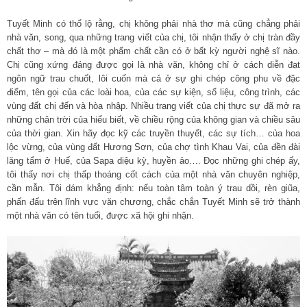
Tuyết Minh có thổ lộ rằng, chị không phải nhà thơ mà cũng chẳng phải
nhà văn, song, qua những trang viết của chị, tôi nhận thấy ở chị tràn đầy
chất thơ – mà đó là một phẩm chất cần có ở bất kỳ người nghệ sĩ nào.
Chị cũng xứng đáng được gọi là nhà văn, không chỉ ở cách diễn đạt
ngôn ngữ trau chuốt, lôi cuốn mà cả ở sự ghi chép công phu về đặc
điểm, tên gọi của các loài hoa, của các sự kiện, số liệu, công trình, các
vùng đất chị đến và hòa nhập. Nhiều trang viết của chị thực sự đã mở ra
những chân trời của hiểu biết, về chiều rộng của không gian và chiều sâu
của thời gian. Xin hãy đọc kỹ các truyền thuyết, các sự tích… của hoa
lộc vừng, của vùng đất Hương Sơn, của chợ tình Khau Vai, của đền đài
lăng tẩm ở Huế, của Sapa diệu kỳ, huyền ảo…. Đọc những ghi chép ấy,
tôi thấy nơi chị thấp thoáng cốt cách của một nhà văn chuyên nghiệp,
cần mẫn. Tôi dám khẳng định: nếu toàn tâm toàn ý trau dồi, rèn giũa,
phấn đấu trên lĩnh vực văn chương, chắc chắn Tuyết Minh sẽ trở thành
một nhà văn có tên tuổi, được xã hội ghi nhận.