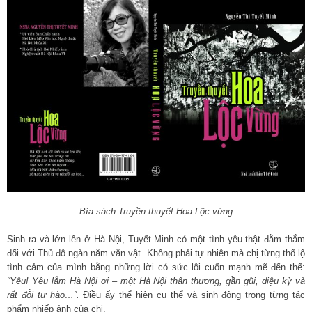
Bìa sách Truyền thuyết Hoa Lộc vừng
Sinh ra và lớn lên ở Hà Nội, Tuyết Minh có một tình yêu thật đằm thắm
đối với Thủ đô ngàn năm văn vật. Không phải tự nhiên mà chị từng thổ lộ
tình cảm của mình bằng những lời có sức lôi cuốn mạnh mẽ đến thế:
“Yêu! Yêu lắm Hà Nội ơi – một Hà Nội thân thương, gần gũi, diệu kỳ và
rất đỗi tự hào…”.
Điều ấy thể hiện cụ thể và sinh động trong từng tác
phẩm nhiếp ảnh của chị.