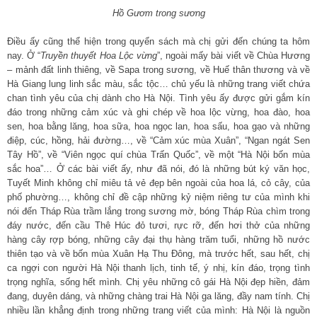
Hồ Gươm trong sương
Điều ấy cũng thể hiện trong quyển sách mà chị gửi đến chúng ta hôm
nay. Ở “
Truyền thuyết Hoa Lộc vừng
”, ngoài mấy bài viết về Chùa Hương
– mảnh đất linh thiêng, về Sapa trong sương, về Huế thân thương và về
Hà Giang lung linh sắc màu, sắc tộc… chủ yếu là những trang viết chứa
chan tình yêu của chị dành cho Hà Nội. Tình yêu ấy được gửi gắm kín
đáo trong những cảm xúc và ghi chép về hoa lộc vừng, hoa đào, hoa
sen, hoa bằng lăng, hoa sữa, hoa ngọc lan, hoa sấu, hoa gạo và những
điệp, cúc, hồng, hải đường…, về “Cảm xúc mùa Xuân”, “Ngan ngát Sen
Tây Hồ”, về “Viên ngọc quí chùa Trấn Quốc”, về một “Hà Nội bốn mùa
sắc hoa”… Ở các bài viết ấy, như đã nói, đó là những bút ký văn học,
Tuyết Minh không chỉ miêu tả vẻ đẹp bên ngoài của hoa lá, cỏ cây, của
phố phường…, không chỉ đề cập những kỷ niệm riêng tư của mình khi
nói đến Tháp Rùa trầm lắng trong sương mờ, bóng Tháp Rùa chìm trong
đáy nước, đến cầu Thê Húc đỏ tươi, rực rỡ, đến hơi thở của những
hàng cây rợp bóng, những cây đại thụ hàng trăm tuổi, những hồ nước
thiên tạo và về bốn mùa Xuân Hạ Thu Đông, mà trước hết, sau hết, chị
ca ngợi con người Hà Nội thanh lịch, tinh tế, ý nhị, kín đáo, trọng tình
trọng nghĩa, sống hết mình. Chị yêu những cô gái Hà Nội đẹp hiền, đảm
đang, duyên dáng, và những chàng trai Hà Nội ga lăng, đầy nam tính. Chị
nhiều lần khẳng định trong những trang viết của mình: Hà Nội là nguồn