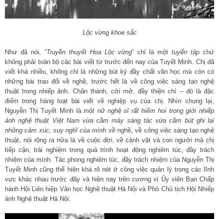
Lộc vừng khoe sắc
Như đã nói, “
Truyền thuyết Hoa Lộc vừng
” chỉ là một
tuyển tập
chứ
không phải toàn bộ các bài viết từ trước đến nay của Tuyết Minh. Chị đã
viết khá nhiều, không chỉ là những bút ký đầy chất văn học mà còn có
những bài trao đổi về nghề, trước hết là về công việc sáng tạo nghệ
thuật trong nhiếp ảnh. Chân thành, cởi mở, đầy thiện chí – đó là đặc
điểm trong hàng loạt bài viết về nghiệp vụ của chị. Nhìn chung lại,
Nguyễn Thị Tuyết Minh là
một nữ nghệ sĩ rất hiếm hoi trong giới nhiếp
ảnh nghệ thuật Việt Nam vừa cầm máy sáng tác vừa cầm bút ghi lại
những cảm xúc, suy nghĩ của mình
về nghề, về công việc sáng tạo nghệ
thuật, nói rộng ra nữa là về cuộc đời, về cảnh vật và con người mà chị
tiếp cận, trải nghiệm trong quá trình hoạt động nghiêm túc, đầy trách
nhiệm của mình. Tác phong nghiêm túc, đầy trách nhiệm của Nguyễn Thị
Tuyết Minh cũng thể hiện khá rõ nét ở công việc quản lý trong các lĩnh
vực khác nhau trước đây và hiện nay trên cương vị Ủy viên Ban Chấp
hành Hội Liên hiệp Văn học Nghệ thuật Hà Nội và Phó Chủ tịch Hội Nhiếp
ảnh Nghệ thuật Hà Nội.