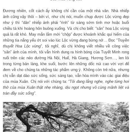
Đương nhiên, cốt cách ấy không chỉ cần của một nhà văn. Nhà nhiếp
ảnh cũng vậy thôi – bởi vì, như chị nói, muốn chụp được Lộc vừng đẹp
như ý thì “dân” nhiếp ảnh phải “rình” từ sáng sớm tinh mơ hoặc buổi
chiều tà khi hoàng hôn buông xuống. Và chị cho biết: “săn” hoa Lộc vừng
quả là rất khó. May mắn lắm mới “chộp” được khoảnh khắc quí hiếm của
những tia nắng yếu ớt soi vào lúc Lộc vừng đang bừng nở… Đọc “
Truyền
thuyết Hoa Lộc vừng
”, tôi nghĩ, dù chị không viết nhiều về công việc
“săn” ảnh của mình, tôi vẫn hình dung ra hình bóng của Tuyết Minh rong
ruổi trên các nẻo đường Hà Nội, Huế, Hà Giang, Hương Sơn…, len lỏi
trong từng bản làng, khe suối, bước lên những dốc núi cao vời vợi để
đem về cho chúng ta những tác phẩm ưng ý. Không còn trẻ nữa, nhưng
chị vẫn dạt dào sức sống, sức sáng tạo, vẫn hòa mình vào các giai điệu
của mùa Xuân. Chị nói với chúng ta: “
Tôi đang lắng nghe, nghe từng hơi
thở của mùa Xuân thật nhẹ nhàng, dịu ngọt nhưng vô cùng mãnh liệt và
tràn đầy sức sống”
.