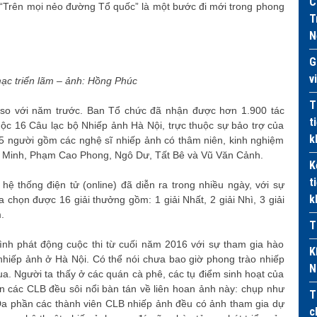
C
“Trên mọi nẻo đường Tổ quốc” là một bước đi mới trong phong
T
N
G
v
ạc triển lãm – ảnh: Hồng Phúc
T
 so với năm trước. Ban Tổ chức đã nhận được hơn 1.900 tác
t
uộc 16 Câu lạc bộ Nhiếp ảnh Hà Nội, trực thuộc sự bảo trợ của
k
5 người gồm các nghệ sĩ nhiếp ảnh có thâm niên, kinh nghiệm
g Minh, Phạm Cao Phong, Ngô Dư, Tất Bê và Vũ Văn Cảnh.
K
t
ệ thống điện tử (online) đã diễn ra trong nhiều ngày, với sự
k
 chọn được 16 giải thưởng gồm: 1 giải Nhất, 2 giải Nhì, 3 giải
.
T
nh phát động cuộc thi từ cuối năm 2016 với sự tham gia hào
K
 nhiếp ảnh ở Hà Nội. Có thể nói chưa bao giờ phong trào nhiếp
N
ua. Người ta thấy ở các quán cà phê, các tụ điểm sinh hoạt của
ên các CLB đều sôi nổi bàn tán về liên hoan ảnh này: chụp như
T
 Đa phần các thành viên CLB nhiếp ảnh đều có ảnh tham gia dự
c