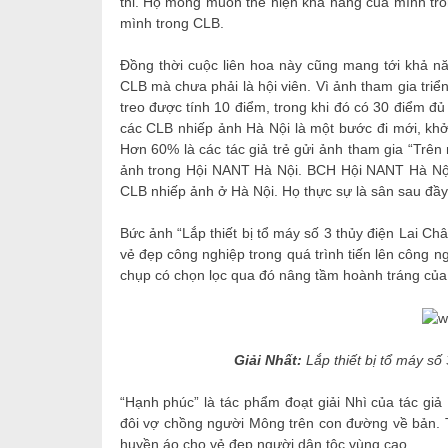
thi. Họ mong muốn thể hiện khả năng của mình tron
mình trong CLB.
Đồng thời cuộc liên hoa này cũng mang tới khả nă
CLB mà chưa phải là hội viên. Vì ảnh tham gia triể
treo được tính 10 điểm, trong khi đó có 30 điểm đủ
các CLB nhiếp ảnh Hà Nội là một bước đi mới, khởi
Hơn 60% là các tác giả trẻ gửi ảnh tham gia “Trên
ảnh trong Hội NANT Hà Nội. BCH Hội NANT Hà Nội 
CLB nhiếp ảnh ở Hà Nội. Họ thực sự là sân sau đầy
Bức ảnh “Lắp thiết bị tổ máy số 3 thủy điện Lai 
vẻ đẹp công nghiệp trong quá trình tiến lên công n
chụp có chọn lọc qua đó nâng tầm hoành tráng của 
Giải Nhất:
Lắp thiết bị tổ má
“Hạnh phúc” là tác phẩm đoạt giải Nhì của tác gi
đôi vợ chồng người Mông trên con đường về bản.
huyền áo cho vẻ đẹp người dân tộc vùng cao.