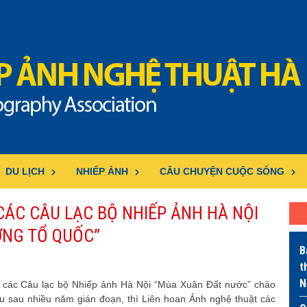
DU LỊCH
NHIẾP ẢNH
CÂU CHUYỆN CUỘC SỐNG
ÁC CÂU LẠC BỘ NHIẾP ẢNH HÀ NỘI
ỜNG TỔ QUỐC”
B
t
N
t các Câu lạc bộ Nhiếp ảnh Hà Nội “Mùa Xuân Đất nước” chào
 sau nhiều năm gián đoạn, thì Liên hoan Ảnh nghệ thuật các