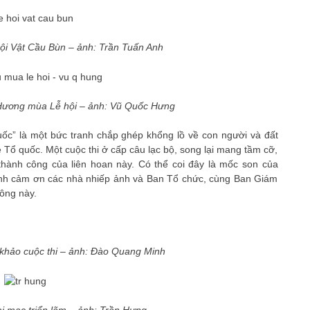
ội Vật Cầu Bùn – ảnh: Trần Tuấn Anh
ương mùa Lễ hội – ảnh:
Vũ Quốc Hưng
uốc” là một bức tranh chắp ghép khổng lồ về con người và đất
Tổ quốc. Một cuộc thi ở cấp câu lạc bộ, song lại mang tầm cỡ,
 thành công của liên hoan này. Có thể coi đây là mốc son của
ành cảm ơn các nhà nhiếp ảnh và Ban Tổ chức, cùng Ban Giám
ông này.
khảo cuộc thi – ảnh: Đào Quang Minh
ai mạc triển lãm – ảnh: Trần Hưng