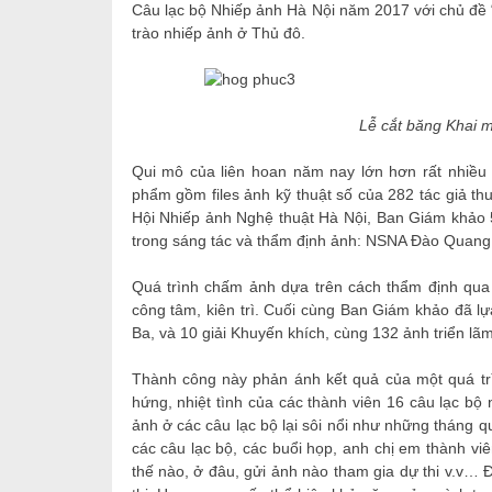
Câu lạc bộ Nhiếp ảnh Hà Nội năm 2017 với chủ đề 
trào nhiếp ảnh ở Thủ đô.
Lễ cắt băng Khai m
Qui mô của liên hoan năm nay lớn hơn rất nhiều
phẩm gồm files ảnh kỹ thuật số của 282 tác giả th
Hội Nhiếp ảnh Nghệ thuật Hà Nội, Ban Giám khảo 
trong sáng tác và thẩm định ảnh: NSNA Đào Quan
Quá trình chấm ảnh dựa trên cách thẩm định qua h
công tâm, kiên trì. Cuối cùng Ban Giám khảo đã lựa
Ba, và 10 giải Khuyến khích, cùng 132 ảnh triển lãm
Thành công này phản ánh kết quả của một quá trì
hứng, nhiệt tình của các thành viên 16 câu lạc bộ
ảnh ở các câu lạc bộ lại sôi nổi như những tháng q
các câu lạc bộ, các buổi họp, anh chị em thành vi
thế nào, ở đâu, gửi ảnh nào tham gia dự thi v.v…