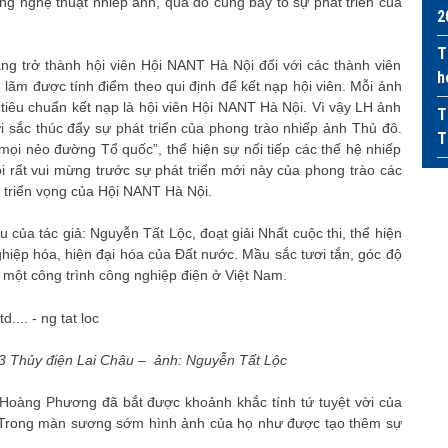
g nghệ thuật nhiếp ảnh, qua đó cũng bày tỏ sự phát triển của
2
T
ng trở thành hội viên Hội NANT Hà Nội đối với các thành viên
h
n lãm được tính điểm theo qui định để kết nạp hội viên. Mỗi ảnh
 tiêu chuẩn kết nạp là hội viên Hội NANT Hà Nội. Vì vậy LH ảnh
T
 sắc thúc đẩy sự phát triển của phong trào nhiếp ảnh Thủ đô.
T
 mọi nẻo đường Tổ quốc”, thể hiện sự nối tiếp các thế hệ nhiếp
rất vui mừng trước sự phát triển mới này của phong trào các
 triển vọng của Hội NANT Hà Nội.
Châu của tác giả: Nguyễn Tất Lộc, đoạt giải Nhất cuộc thi, thể hiện
ghiệp hóa, hiện đại hóa của Đất nước. Mầu sắc tươi tắn, góc độ
một công trình công nghiệp điện ở Việt Nam.
y số 3 Thủy điện Lai Châu – ảnh: Nguyễn Tất Lộc
ả Hoàng Phương đã bắt được khoảnh khắc tính tứ tuyệt vời của
 Trong màn sương sớm hình ảnh của họ như được tạo thêm sự