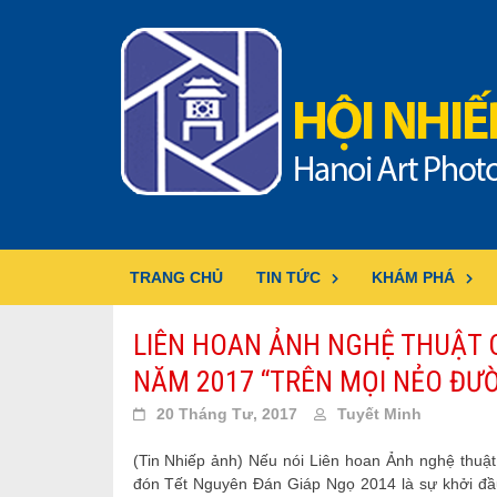
Skip
to
content
TRANG CHỦ
TIN TỨC
KHÁM PHÁ
LIÊN HOAN ẢNH NGHỆ THUẬT C
NĂM 2017 “TRÊN MỌI NẺO ĐƯ
20 Tháng Tư, 2017
Tuyết Minh
(Tin Nhiếp ảnh) Nếu nói Liên hoan Ảnh nghệ thuậ
đón Tết Nguyên Đán Giáp Ngọ 2014 là sự khởi đầu