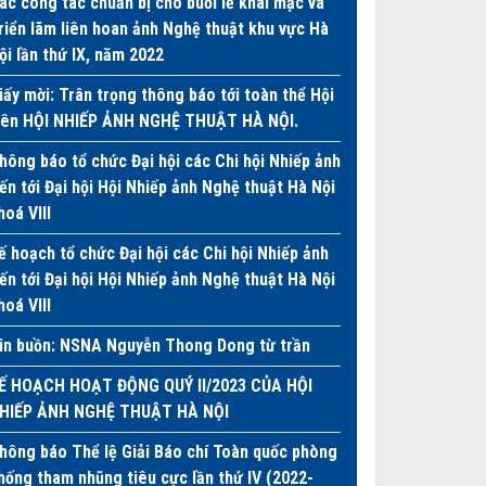
ác công tác chuẩn bị cho buổi lễ khai mạc và
riển lãm liên hoan ảnh Nghệ thuật khu vực Hà
ội lần thứ IX, năm 2022
iấy mời: Trân trọng thông báo tới toàn thể Hội
iên HỘI NHIẾP ẢNH NGHỆ THUẬT HÀ NỘI.
hông báo tổ chức Đại hội các Chi hội Nhiếp ảnh
iến tới Đại hội Hội Nhiếp ảnh Nghệ thuật Hà Nội
hoá VIII
ế hoạch tổ chức Đại hội các Chi hội Nhiếp ảnh
iến tới Đại hội Hội Nhiếp ảnh Nghệ thuật Hà Nội
hoá VIII
in buồn: NSNA Nguyễn Thong Dong từ trần
Ế HOẠCH HOẠT ĐỘNG QUÝ II/2023 CỦA HỘI
HIẾP ẢNH NGHỆ THUẬT HÀ NỘI
hông báo Thể lệ Giải Báo chí Toàn quốc phòng
hống tham nhũng tiêu cực lần thứ IV (2022-