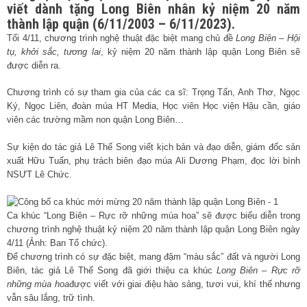
viết dành tặng Long Biên nhân kỷ niệm 20 năm
thành lập quận (6/11/2003 – 6/11/2023).
Tối 4/11, chương trình nghệ thuật đặc biệt mang chủ đề
Long Biên – Hội
tụ, khởi sắc, tương lai
, kỷ niệm 20 năm thành lập quận Long Biên sẽ
được diễn ra.
Chương trình có sự tham gia của các ca sĩ: Trọng Tấn, Anh Thơ, Ngọc
Ký, Ngọc Liên, đoàn múa HT Media, Học viên Học viện Hậu cần, giáo
viên các trường mầm non quận Long Biên…
Sự kiện do tác giả Lê Thế Song viết kịch bản và đạo diễn, giám đốc sản
xuất Hữu Tuấn, phụ trách biên đạo múa Ali Dương Phạm, đọc lời bình
NSƯT Lê Chức.
Ca khúc “Long Biên – Rực rỡ những mùa hoa” sẽ được biểu diễn trong
chương trình nghệ thuật kỷ niệm 20 năm thành lập quận Long Biên ngày
4/11 (Ảnh: Ban Tổ chức).
Để chương trình có sự đặc biệt, mang đậm “màu sắc” đất và người Long
Biên, tác giả Lê Thế Song đã giới thiệu ca khúc
Long Biên – Rực rỡ
những mùa hoa
được viết với giai điệu hào sảng, tươi vui, khí thế nhưng
vẫn sâu lắng, trữ tình.