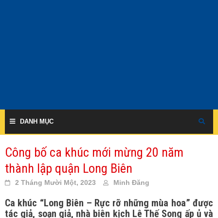
Skip
to
content
DANH MỤC
Công bố ca khúc mới mừng 20 năm
thành lập quận Long Biên
2 Tháng Mười Một, 2023
Minh Đăng
Ca khúc “Long Biên – Rực rỡ những mùa hoa” được
tác giả, soạn giả, nhà biên kịch Lê Thế Song ấp ủ và