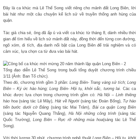
Đây là ca khúc mà Lê Thế Song viết riêng cho mảnh đất Long Biên, lời
bài hát như một câu chuyện kể lịch sử về truyền thống anh hùng của
quận.
Tác giả chia sẻ, ông đã ấp ủ và viết ca khúc từ tháng 8, dành nhiều thời
gian để tìm hiểu về lịch sử mảnh đất này, đồng thời đến từng con đường,
ngõ xóm, di tích, địa danh nổi bật của Long Biên để trải nghiệm và có
cảm xúc, lựa chọn ca từ đưa vào bài hát.
Tổng đạo diễn Lê Thế Song trong buổi tổng duyệt chương trình chiều
1/11 (Ảnh: Ban Tổ chức).
Theo đó, chương trình gồm 3 phần:
Long Biên- Trang vàng sử tích; Long
Biên – Ký ức hào hùng; Long Biên- Hội tụ, khởi sắc, tương lai
. Các ca
khúc được lựa chọn trong chương trình gồm có:
Hà Nội – Linh thiêng
hào hoa
(sáng tác Lê Mây),
Hát về Người
(sáng tác Đoàn Bổng),
Tự hào
tiến bước dưới cờ Đảng
(sáng tác Mai Trâm),
Bài ca quận Long Biên
(sáng tác Nguyễn Quang Thắng),
Hà Nội những công trình
(sáng tác
Quốc Trường),
Long Biên – Rực rỡ những mùa hoa
(sáng tác Lê Thế
Song).
Với thời lượng 30 phút, chương trình nghệ thuật
Long Biên – Hội tụ, khởi