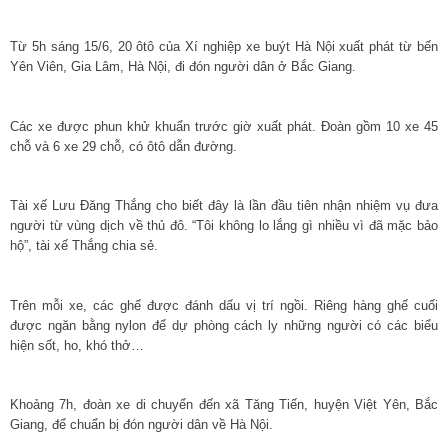
Từ 5h sáng 15/6, 20 ôtô của Xí nghiệp xe buýt Hà Nội xuất phát từ bến
Yên Viên, Gia Lâm, Hà Nội, đi đón người dân ở Bắc Giang.
Các xe được phun khử khuẩn trước giờ xuất phát. Đoàn gồm 10 xe 45
chỗ và 6 xe 29 chỗ, có ôtô dẫn đường.
Tài xế Lưu Đăng Thắng cho biết đây là lần đầu tiên nhận nhiệm vụ đưa
người từ vùng dịch về thủ đô. “Tôi không lo lắng gì nhiều vì đã mặc bảo
hộ”, tài xế Thắng chia sẻ.
Trên mỗi xe, các ghế được đánh dấu vị trí ngồi. Riêng hàng ghế cuối
được ngăn bằng nylon để dự phòng cách ly những người có các biểu
hiện sốt, ho, khó thở…
Khoảng 7h, đoàn xe di chuyển đến xã Tăng Tiến, huyện Việt Yên, Bắc
Giang, để chuẩn bị đón người dân về Hà Nội.