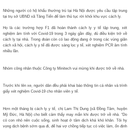
Những người có hộ khẩu thường trú tại Hà Nội được yêu cầu tập trung
tại trụ sở UBND xã Tăng Tiến để làm thủ tục rời khỏi khu vực cách ly.
Họ là các trường hợp F1 đã hoàn thành cách ly y tế tập trung, xét
nghiệm âm tính với Covid-19 trong 3 ngày gần đây, đủ điều kiện trở về
cách ly tại nhà. Trong đoàn còn có lao động đang ở trong các vùng giãn
cách xã hội, cách ly y tế đã được sàng lọc y tế, xét nghiệm PCR âm tính
nhiều lần.
Nhóm công nhân thuộc Công ty Minitech vui mừng khi được trở về nhà.
Trước khi lên xe, người dân đều phải khai báo thông tin cá nhân và trình
giấy xét nghiệm Covid-19 cho nhân viên y tế.
Hơn một tháng bị cách ly y tế, chị Lam Thị Dung (xã Đồng Tâm, huyện
Mỹ Đức, Hà Nội) cho biết cảm thấy may mắn khi được trở về nhà. “Do
có con nhỏ nên cuộc sống, sinh hoạt ở tâm dịch khá khó khăn. Tôi hy
vọng dịch bệnh sớm qua đi, để hai vợ chồng tiếp tục có việc làm, ổn định