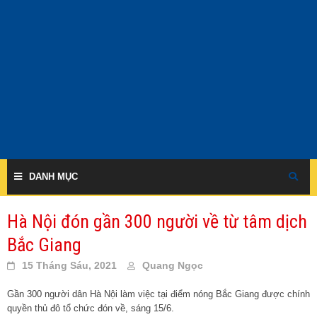
Skip
to
content
DANH MỤC
Hà Nội đón gần 300 người về từ tâm dịch
Bắc Giang
15 Tháng Sáu, 2021
Quang Ngọc
Gần 300 người dân Hà Nội làm việc tại điểm nóng Bắc Giang được chính
quyền thủ đô tổ chức đón về, sáng 15/6.