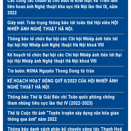
Các công tác chuẩn bị cho buổi lễ khai mạc và Triển lãm
liên hoan ảnh Nghệ thuật khu vực Hà Nội lần thứ IX, năm
2022
Giấy mời: Trân trọng thông báo tới toàn thể Hội viên HỘI
NHIẾP ẢNH NGHỆ THUẬT HÀ NỘI.
Thông báo tổ chức Đại hội các Chi hội Nhiếp ảnh tiến tới
Đại hội Hội Nhiếp ảnh Nghệ thuật Hà Nội khoá VIII
Kế hoạch tổ chức Đại hội các Chi hội Nhiếp ảnh tiến tới Đại
hội Hội Nhiếp ảnh Nghệ thuật Hà Nội khoá VIII
Tin buồn: NSNA Nguyễn Thong Dong từ trần
KẾ HOẠCH HOẠT ĐỘNG QUÝ II/2023 CỦA HỘI NHIẾP ẢNH
NGHỆ THUẬT HÀ NỘI
Thông báo Thể lệ Giải Báo chí Toàn quốc phòng chống
tham nhũng tiêu cực lần thứ IV (2022-2023)
Thể lệ Cuộc thi ảnh “Tuyên truyền xây dựng văn hóa giao
thông qua ảnh” năm 2022
Thông báo danh sách phân bổ chuyến sáng tác Thanh Hoá