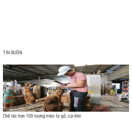
TIN ­BUỒN
Chế tác hơn 100 tượng mèo từ gỗ, củi khô