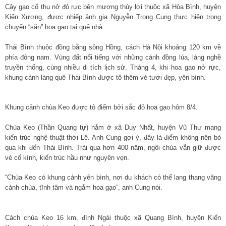
Cây gạo cổ thụ nở đỏ rực bên mương thủy lợi thuộc xã Hòa Bình, huyện
Kiến Xương, được nhiếp ảnh gia Nguyễn Trọng Cung thực hiện trong
chuyến “săn” hoa gạo tại quê nhà.
Thái Bình thuộc đồng bằng sông Hồng, cách Hà Nội khoảng 120 km về
phía đông nam. Vùng đất nổi tiếng với những cánh đồng lúa, làng nghề
truyền thống, cùng nhiều di tích lịch sử. Tháng 4, khi hoa gạo nở rực,
khung cảnh làng quê Thái Bình được tô thêm vẻ tươi đẹp, yên bình.
Khung cảnh chùa Keo được tô điểm bởi sắc đỏ hoa gạo hôm 8/4.
Chùa Keo (Thần Quang tự) nằm ở xã Duy Nhất, huyện Vũ Thư mang
kiến trúc nghệ thuật thời Lê. Anh Cung gợi ý, đây là điểm không nên bỏ
qua khi đến Thái Bình. Trải qua hơn 400 năm, ngôi chùa vẫn giữ được
vẻ cổ kính, kiến trúc hầu như nguyên vẹn.
“Chùa Keo có khung cảnh yên bình, nơi du khách có thể lang thang vãng
cảnh chùa, tĩnh tâm và ngắm hoa gạo”, anh Cung nói.
Cách chùa Keo 16 km, đình Ngái thuộc xã Quang Bình, huyện Kiến