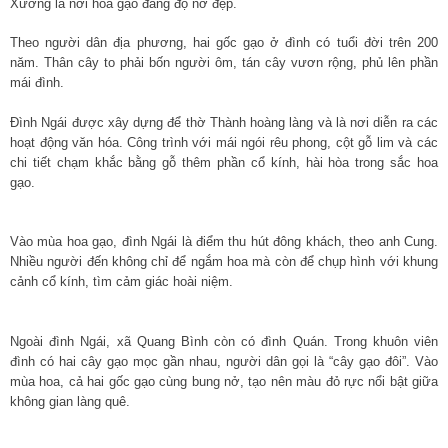
Xương là nơi hoa gạo đang độ nở đẹp.
Theo người dân địa phương, hai gốc gạo ở đình có tuổi đời trên 200
năm. Thân cây to phải bốn người ôm, tán cây vươn rộng, phủ lên phần
mái đình.
Đình Ngái được xây dựng để thờ Thành hoàng làng và là nơi diễn ra các
hoạt động văn hóa. Công trình với mái ngói rêu phong, cột gỗ lim và các
chi tiết chạm khắc bằng gỗ thêm phần cổ kính, hài hòa trong sắc hoa
gạo.
Vào mùa hoa gạo, đình Ngái là điểm thu hút đông khách, theo anh Cung.
Nhiều người đến không chỉ để ngắm hoa mà còn để chụp hình với khung
cảnh cổ kính, tìm cảm giác hoài niệm.
Ngoài đình Ngái, xã Quang Bình còn có đình Quán. Trong khuôn viên
đình có hai cây gạo mọc gần nhau, người dân gọi là “cây gạo đôi”. Vào
mùa hoa, cả hai gốc gạo cùng bung nở, tạo nên màu đỏ rực nổi bật giữa
không gian làng quê.