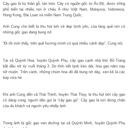
Cây gạo là họ thân gỗ, tán tròn. Cây có nguồn gốc từ Ấn Độ, được trồng
phổ biến tại nhiều nơi ở châu Á như Việt Nam, Malaysia, Indonesia,
Hong Kong, Đài Loan và miền Nam Trung Quốc.
Anh Cung cho biết bị thu hút bởi vẻ đẹp bình yên, của làng quê nơi có
những gốc gạo đang bung nở.
“Đi rồi mới thấy, trên quê hương mình có quá nhiều cảnh đẹp”, Cung nói.
Tại xã Quỳnh Hoa, huyện Quỳnh Phụ, cây gạo cạnh nhà thờ Bồ Trang
bắt đầu nở từ cuối tháng 3. Do thời tiết lạnh kéo dài, hoa gạo năm nay
nở muộn. Trên cành, những chùm hoa đỏ đã bung nở dày, xen kẽ là các
búp vừa hé.
Khi anh Cung đến xã Thái Thịnh, huyện Thái Thụy, bị thu hút bởi cây gạo
có dáng cong, người dân gọi là “cây gạo gù”. Cây gạo là nơi dừng chân
của du khách và người yêu nhiếp ảnh.
Trong ảnh là gốc gạo ven đường tại xã Quỳnh Minh, huyện Quỳnh Phụ