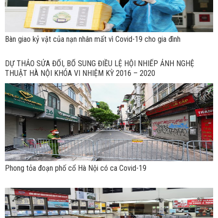
Bàn giao kỷ vật của nạn nhân mất vì Covid-19 cho gia đình
DỰ THẢO SỬA ĐỔI, BỔ SUNG ĐIỀU LỆ HỘI NHIẾP ẢNH NGHỆ
THUẬT HÀ NỘI KHÓA VI NHIỆM KỲ 2016 – 2020
Phong tỏa đoạn phố cổ Hà Nội có ca Covid-19