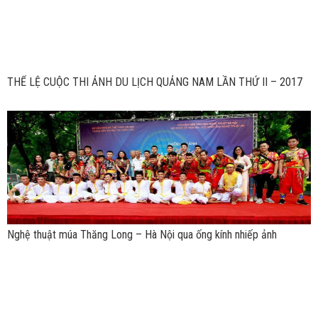
THỂ LỆ CUỘC THI ẢNH DU LỊCH QUẢNG NAM LẦN THỨ II – 2017
Nghệ thuật múa Thăng Long – Hà Nội qua ống kính nhiếp ảnh