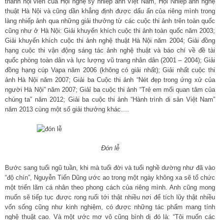
thành hội viên của Hội nghệ sỹ nhiếp ảnh Việt Nam, Hội Nhiếp ảnh nghệ
thuật Hà Nội và cũng dần khẳng định được dấu ấn của riêng mình trong
làng nhiếp ảnh qua những giải thưởng từ các cuộc thi ảnh trên toàn quốc
cũng như ở Hà Nội: Giải khuyến khích cuộc thi ảnh toàn quốc năm 2003;
Giải khuyến khích cuộc thi ảnh nghệ thuật Hà Nội năm 2004; Giải đồng
hạng cuộc thi vận động sáng tác ảnh nghệ thuật và báo chí về đề tài
quốc phòng toàn dân và lực lượng vũ trang nhân dân (2001 – 2004); Giải
đồng hạng cúp Vapa năm 2006 (không có giải nhất); Giải nhất cuộc thi
ảnh Hà Nội năm 2007; Giải ba Cuộc thi ảnh “Nét đẹp trong ứng xử của
người Hà Nội” năm 2007; Giảỉ ba cuộc thi ảnh “Trẻ em mối quan tâm của
chúng ta” năm 2012; Giải ba cuộc thi ảnh “Hành trình di sản Việt Nam”
năm 2013 cùng một số giải thưởng khác….
Đón lễ
Bước sang tuổi ngũ tuần, khi mà tuổi đời và tuổi nghề dường như đã vào
“độ chín”, Nguyễn Tiến Dũng ước ao trong một ngày không xa sẽ tổ chức
một triển lãm cá nhân theo phong cách của riêng mình. Anh cũng mong
muốn sẽ tiếp tục được rong ruổi tới thật nhiều nơi để tích lũy thật nhiều
vốn sống cũng như kinh nghiệm, có được những tác phẩm mang tính
nghệ thuật cao. Và một ước mơ vô cũng bình dị đó là: “Tôi muốn các