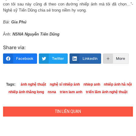
con tôi sau này cũng đi theo con đường nhiếp ảnh mà tôi đã chọn…”-
Nghệ sỹ Tiến Dũng chia sẻ trong niềm hy vọng.
Bài:
Gia Phú
Ảnh:
NSNA Nguyễn Tiến Dũng
Share via:
Facebook
Twitter
LinkedIn
More
Tags:
ảnh nghệ thuật
nghệ sĩ nhiếp ảnh
nhiep anh
nhiếp ảnh hà nội
nhiếp ảnh thăng long
nsna
trien lam anh
triển lãm ảnh nghệ thuật
TIN LIÊN QUAN