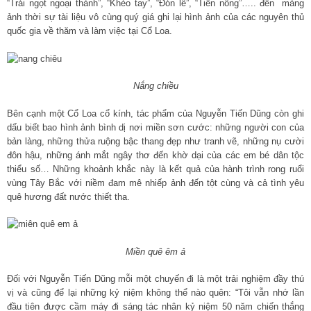
“Trái ngọt ngoại thành”, “Khéo tay”, “Đón lễ”, “Tiên nông”….. đến mảng
ảnh thời sự tài liệu vô cùng quý giá ghi lại hình ảnh của các nguyên thủ
quốc gia về thăm và làm việc tại Cổ Loa.
Nắng chiều
Bên cạnh một Cổ Loa cổ kính, tác phẩm của Nguyễn Tiến Dũng còn ghi
dấu biết bao hình ảnh bình dị nơi miền sơn cước: những người con của
bản làng, những thửa ruộng bậc thang đẹp như tranh vẽ, những nụ cười
đôn hậu, những ánh mắt ngây thơ đến khờ dại của các em bé dân tộc
thiểu số… Những khoảnh khắc này là kết quả của hành trình rong ruổi
vùng Tây Bắc với niềm đam mê nhiếp ảnh đến tột cùng và cả tình yêu
quê hương đất nước thiết tha.
Miền quê êm ả
Đối với Nguyễn Tiến Dũng mỗi một chuyến đi là một trải nghiệm đầy thú
vị và cũng để lại những kỷ niệm không thể nào quên: “Tôi vẫn nhớ lần
đầu tiên được cầm máy đi sáng tác nhân kỷ niệm 50 năm chiến thắng