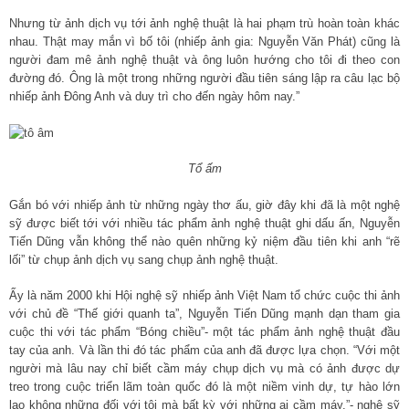
Nhưng từ ảnh dịch vụ tới ảnh nghệ thuật là hai phạm trù hoàn toàn khác
nhau. Thật may mắn vì bố tôi (nhiếp ảnh gia: Nguyễn Văn Phát) cũng là
người đam mê ảnh nghệ thuật và ông luôn hướng cho tôi đi theo con
đường đó. Ông là một trong những người đầu tiên sáng lập ra câu lạc bộ
nhiếp ảnh Đông Anh và duy trì cho đến ngày hôm nay.”
Tổ ấm
Gắn bó với nhiếp ảnh từ những ngày thơ ấu, giờ đây khi đã là một nghệ
sỹ được biết tới với nhiều tác phẩm ảnh nghệ thuật ghi dấu ấn, Nguyễn
Tiến Dũng vẫn không thể nào quên những kỷ niệm đầu tiên khi anh “rẽ
lối” từ chụp ảnh dịch vụ sang chụp ảnh nghệ thuật.
Ấy là năm 2000 khi Hội nghệ sỹ nhiếp ảnh Việt Nam tổ chức cuộc thi ảnh
với chủ đề “Thế giới quanh ta”, Nguyễn Tiến Dũng mạnh dạn tham gia
cuộc thi với tác phẩm “Bóng chiều”- một tác phẩm ảnh nghệ thuật đầu
tay của anh. Và lần thi đó tác phẩm của anh đã được lựa chọn. “Với một
người mà lâu nay chỉ biết cầm máy chụp dịch vụ mà có ảnh được dự
treo trong cuộc triển lãm toàn quốc đó là một niềm vinh dự, tự hào lớn
lao không những đối với tôi mà bất kỳ với những ai cầm máy.”- nghệ sỹ