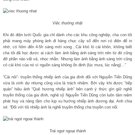
Việc thường nhật
Khi đó điện lưới Quốc gia chỉ dành cho các khu công nghiệp, cha con tôi
phải mang máy phóng ảnh đi hàng chục cây số đến nơi có điện để in
nhờ, có hôm đến 4-5h sáng mới xong…Cái khó ló cái khôn, không biết
cha tôi đã học được ai cách làm ảnh bằng ánh sáng trời nên từ đó cũng
đỡ phần nào vất vả, nhọc nhằn. Nhưng làm ảnh bằng ảnh sáng trời cũng
có cái khó của nó vì nguồn sáng không ổn định (lúc mưa, lúc nắng)…”
“Cái nôi”- truyền thống nhiếp ảnh của gia đình đối với Nguyễn Tiến Dũng
vừa là vinh dự nhưng cũng vừa là trách nhiệm. Bởi vậy khi được “tiếp
quản” hiệu ảnh “Quê hương nhiếp ảnh” bên cạnh ý thức gìn giữ nghề
truyền thống của gia đình, nghệ sỹ Nguyễn Tiến Dũng còn luôn tâm niệm
phát huy và nâng tầm cho kịp xu hướng nhiếp ảnh đương đại. Anh chia
sẻ: “Đối với tôi nhiếp ảnh là nghề truyền thống cha truyền con nối.
Trái ngọt ngoại thành