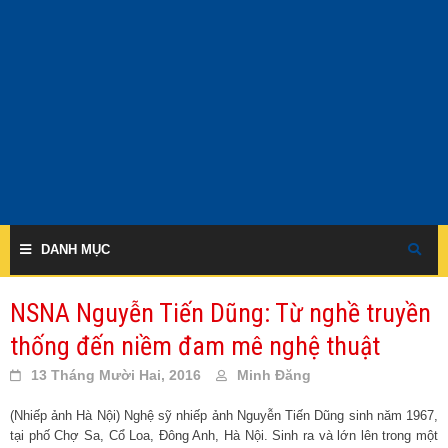
Skip
to
content
DANH MỤC
NSNA Nguyễn Tiến Dũng: Từ nghề truyền
thống đến niềm đam mê nghệ thuật
13 Tháng Mười Hai, 2016
Minh Đăng
(Nhiếp ảnh Hà Nội) Nghệ sỹ nhiếp ảnh Nguyễn Tiến Dũng sinh năm 1967,
tại phố Chợ Sa, Cổ Loa, Đông Anh, Hà Nội. Sinh ra và lớn lên trong một