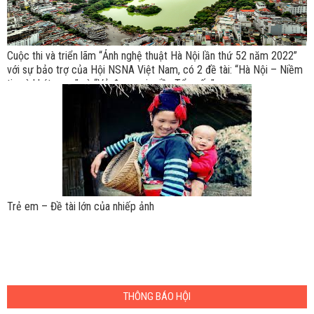
Cuộc thi và triển lãm “Ảnh nghệ thuật Hà Nội lần thứ 52 năm 2022”
với sự bảo trợ của Hội NSNA Việt Nam, có 2 đề tài: “Hà Nội – Niềm
tin và khát vọng” và “Vẻ đẹp mọi miền Tổ quốc”.
Trẻ em – Đề tài lớn của nhiếp ảnh
THÔNG BÁO HỘI