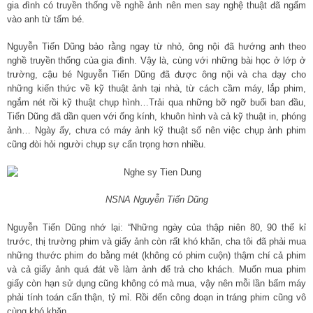
gia đình có truyền thống về nghề ảnh nên men say nghệ thuật đã ngấm
vào anh từ tấm bé.
Nguyễn Tiến Dũng bảo rằng ngay từ nhỏ, ông nội đã hướng anh theo
nghề truyền thống của gia đình. Vậy là, cùng với những bài học ở lớp ở
trường, cậu bé Nguyễn Tiến Dũng đã được ông nội và cha dạy cho
những kiến thức về kỹ thuật ảnh tại nhà, từ cách cầm máy, lắp phim,
ngắm nét rồi kỹ thuật chụp hình…Trải qua những bỡ ngỡ buổi ban đầu,
Tiến Dũng đã dần quen với ống kính, khuôn hình và cả kỹ thuật in, phóng
ảnh… Ngày ấy, chưa có máy ảnh kỹ thuật số nên việc chụp ảnh phim
cũng đòi hỏi người chụp sự cẩn trọng hơn nhiều.
NSNA Nguyễn Tiến Dũng
Nguyễn Tiến Dũng nhớ lại: “Những ngày của thập niên 80, 90 thế kỉ
trước, thị trường phim và giấy ảnh còn rất khó khăn, cha tôi đã phải mua
những thước phim đo bằng mét (không có phim cuộn) thậm chí cả phim
và cả giấy ảnh quá đát về làm ảnh để trả cho khách. Muốn mua phim
giấy còn hạn sử dụng cũng không có mà mua, vậy nên mỗi lần bấm máy
phải tính toán cẩn thận, tỷ mỉ. Rồi đến công đoạn in tráng phim cũng vô
cùng khó khăn.