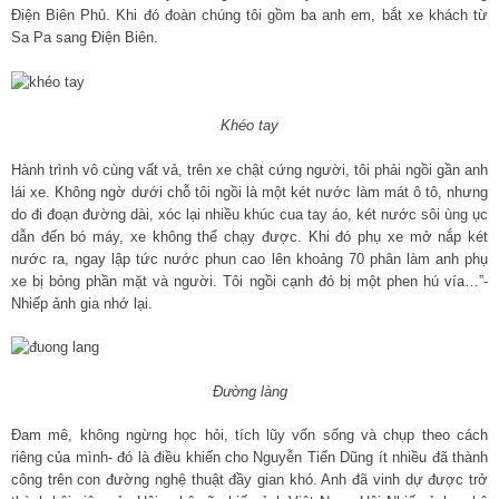
Điện Biên Phủ. Khi đó đoàn chúng tôi gồm ba anh em, bắt xe khách từ
Sa Pa sang Điện Biên.
Khéo tay
Hành trình vô cùng vất vả, trên xe chật cứng người, tôi phải ngồi gần anh
lái xe. Không ngờ dưới chỗ tôi ngồi là một két nước làm mát ô tô, nhưng
do đi đoạn đường dài, xóc lại nhiều khúc cua tay áo, két nước sôi ùng ục
dẫn đến bó máy, xe không thể chạy được. Khi đó phụ xe mở nắp két
nước ra, ngay lập tức nước phun cao lên khoảng 70 phân làm anh phụ
xe bị bỏng phần mặt và người. Tôi ngồi cạnh đó bị một phen hú vía…”-
Nhiếp ảnh gia nhớ lại.
Đường làng
Đam mê, không ngừng học hỏi, tích lũy vốn sống và chụp theo cách
riêng của mình- đó là điều khiến cho Nguyễn Tiến Dũng ít nhiều đã thành
công trên con đường nghệ thuật đầy gian khó. Anh đã vinh dự được trở