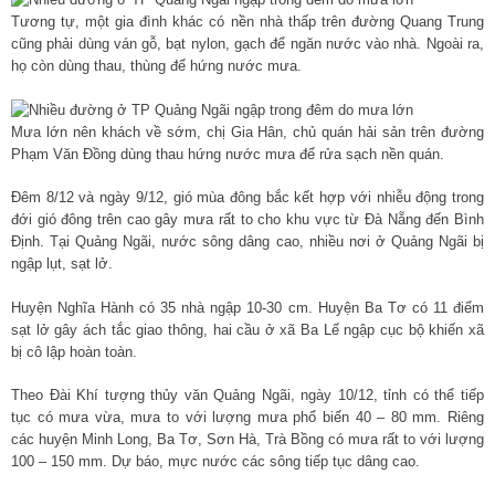
Tương tự, một gia đình khác có nền nhà thấp trên đường Quang Trung
cũng phải dùng ván gỗ, bạt nylon, gạch để ngăn nước vào nhà. Ngoài ra,
họ còn dùng thau, thùng để hứng nước mưa.
Mưa lớn nên khách về sớm, chị Gia Hân, chủ quán hải sản trên đường
Phạm Văn Đồng dùng thau hứng nước mưa để rửa sạch nền quán.
Đêm 8/12 và ngày 9/12, gió mùa đông bắc kết hợp với nhiễu động trong
đới gió đông trên cao gây mưa rất to cho khu vực từ Đà Nẵng đến Bình
Định. Tại Quảng Ngãi, nước sông dâng cao, nhiều nơi ở Quảng Ngãi bị
ngập lụt, sạt lở.
Huyện Nghĩa Hành có 35 nhà ngập 10-30 cm. Huyện Ba Tơ có 11 điểm
sạt lở gây ách tắc giao thông, hai cầu ở xã Ba Lế ngập cục bộ khiến xã
bị cô lập hoàn toàn.
Theo Đài Khí tượng thủy văn Quảng Ngãi, ngày 10/12, tỉnh có thể tiếp
tục có mưa vừa, mưa to với lượng mưa phổ biến 40 – 80 mm. Riêng
các huyện Minh Long, Ba Tơ, Sơn Hà, Trà Bồng có mưa rất to với lượng
100 – 150 mm. Dự báo, mực nước các sông tiếp tục dâng cao.