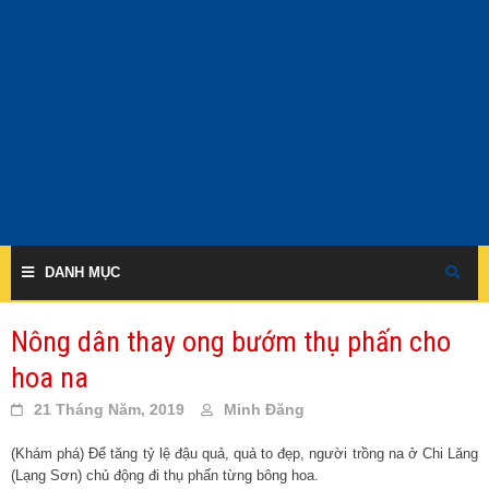
Skip
to
content
DANH MỤC
Nông dân thay ong bướm thụ phấn cho
hoa na
21 Tháng Năm, 2019
Minh Đăng
(Khám phá) Để tăng tỷ lệ đậu quả, quả to đẹp, người trồng na ở Chi Lăng
(Lạng Sơn) chủ động đi thụ phấn từng bông hoa.