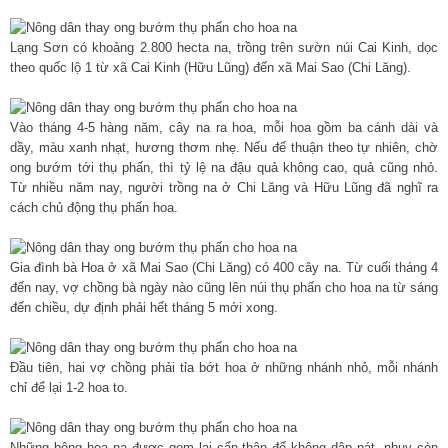
Lạng Sơn có khoảng 2.800 hecta na, trồng trên sườn núi Cai Kinh, dọc
theo quốc lộ 1 từ xã Cai Kinh (Hữu Lũng) đến xã Mai Sao (Chi Lăng).
Vào tháng 4-5 hàng năm, cây na ra hoa, mỗi hoa gồm ba cánh dài và
dầy, màu xanh nhạt, hương thơm nhẹ. Nếu để thuận theo tự nhiên, chờ
ong bướm tới thụ phấn, thì tỷ lệ na đậu quả không cao, quả cũng nhỏ.
Từ nhiều năm nay, người trồng na ở Chi Lăng và Hữu Lũng đã nghĩ ra
cách chủ động thụ phấn hoa.
Gia đình bà Hoa ở xã Mai Sao (Chi Lăng) có 400 cây na. Từ cuối tháng 4
đến nay, vợ chồng bà ngày nào cũng lên núi thụ phấn cho hoa na từ sáng
đến chiều, dự định phải hết tháng 5 mới xong.
Đầu tiên, hai vợ chồng phải tỉa bớt hoa ở những nhánh nhỏ, mỗi nhánh
chỉ để lại 1-2 hoa to.
Những bông hoa na được gom lại cẩn thận để không dập nát, nhụy còn