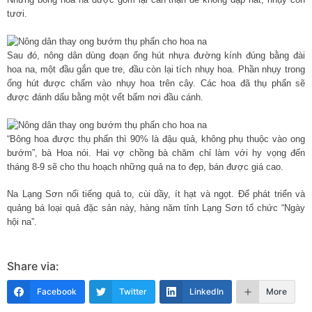
tươi.
Sau đó, nông dân dùng đoạn ống hút nhựa đường kính đúng bằng đài
hoa na, một đầu gắn que tre, đầu còn lại tích nhụy hoa. Phần nhụy trong
ống hút được chấm vào nhụy hoa trên cây. Các hoa đã thụ phấn sẽ
được đánh dấu bằng một vết bấm nơi đầu cánh.
“Bông hoa được thụ phấn thì 90% là đậu quả, không phụ thuộc vào ong
bướm”, bà Hoa nói. Hai vợ chồng bà chăm chỉ làm với hy vọng đến
tháng 8-9 sẽ cho thu hoạch những quả na to đẹp, bán được giá cao.
Na Lạng Sơn nổi tiếng quả to, cùi dầy, ít hạt và ngọt. Để phát triển và
quảng bá loại quả đặc sản này, hàng năm tỉnh Lạng Sơn tổ chức “Ngày
hội na”.
Share via:
Facebook
Twitter
LinkedIn
More