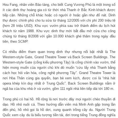
Hou Fang, nhân viên Bảo tàng, cho biết Cung Vương Phủ là một trong số
ít các dinh thự hoàng gia có từ thời nhà Thanh ở Bắc Kinh khách được
tiếp cận. Những chỗ khác hoặc có người ở hoặc gần như đổ nát. Dinh
thự được chính phủ cho tu sửa từ tháng 12/2005 với chi phí 200 triệu tệ
(hơn 28 triệu USD). Khu vực vườn phía sau trở thành điểm du lịch hút
khách từ năm 1988. Khu vực dinh thự mới bắt đầu mở cửa cho công
chúng từ tháng 8/2008 với gần 10.000 khách ghé thăm trong ngày đầu
tiên, theo
SCMP.
Có nhiều điểm tham quan trong dinh thự nhưng nổi bật nhất là The
Western-style Gate, Grand Theatre Tower và Back Screen Buildings. The
Western-style Gate (cổng kiểu phương Tây) là cổng chính vào vườn, thể
hiện mong muốn của người chủ khi đó muốn “cứu lấy nhà Thanh bằng
cách học hỏi văn hóa, công nghệ phương Tây”. Grand Theatre Tower là
nơi Hòa Thân cùng gia quyến, bạn bè xem kịch, được coi là “nhà hát
opera khép kín duy nhất ở Trung Quốc”. Back Screen Buildings nằm ở
ngã ba của khu nhà ở và vườn, gồm 111 ngôi nhà liên tiếp dài tới 180 m.
Trong phủ có hai hồ. Hồ rộng là nơi trước đây mọi người chèo thuyền đi
dạo. Hồ nhỏ nuôi cá. Theo hướng dẫn viên mà Minh Anh gặp trong lần
đến phủ, hồ nhỏ gọi là hồ dơi, xung quanh trồng cây du. Người Trung
Quốc xem cây du là biểu tượng tiền tài, dơi trong tiếng Trung đồng nghĩa