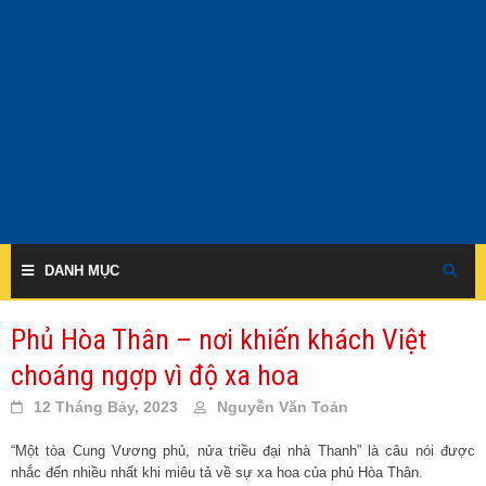
Skip
to
content
DANH MỤC
Phủ Hòa Thân – nơi khiến khách Việt
choáng ngợp vì độ xa hoa
12 Tháng Bảy, 2023
Nguyễn Văn Toản
“Một tòa Cung Vương phủ, nửa triều đại nhà Thanh” là câu nói được
nhắc đến nhiều nhất khi miêu tả về sự xa hoa của phủ Hòa Thân.