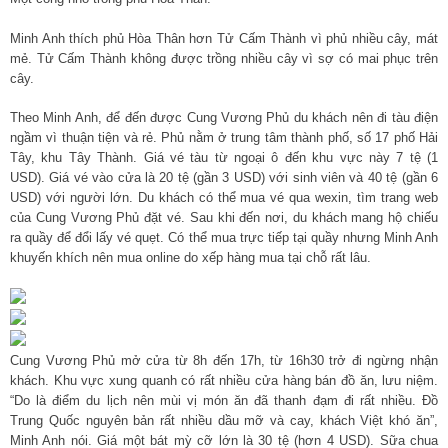
Minh Anh thích phủ Hòa Thân hơn Tử Cấm Thành vì phủ nhiều cây, mát
mẻ. Tử Cấm Thành không được trồng nhiều cây vì sợ có mai phục trên
cây.
Theo Minh Anh, để đến được Cung Vương Phủ du khách nên đi tàu điện
ngầm vì thuận tiện và rẻ. Phủ nằm ở trung tâm thành phố, số 17 phố Hải
Tây, khu Tây Thành. Giá vé tàu từ ngoại ô đến khu vực này 7 tệ (1
USD). Giá vé vào cửa là 20 tệ (gần 3 USD) với sinh viên và 40 tệ (gần 6
USD) với người lớn. Du khách có thể mua vé qua wexin, tìm trang web
của Cung Vương Phủ đặt vé. Sau khi đến nơi, du khách mang hộ chiếu
ra quầy để đổi lấy vé quẹt. Có thể mua trực tiếp tại quầy nhưng Minh Anh
khuyến khích nên mua online do xếp hàng mua tại chỗ rất lâu.
Cung Vương Phủ mở cửa từ 8h đến 17h, từ 16h30 trở đi ngừng nhận
khách. Khu vực xung quanh có rất nhiều cửa hàng bán đồ ăn, lưu niệm.
“Do là điểm du lịch nên mùi vị món ăn đã thanh đạm đi rất nhiều. Đồ
Trung Quốc nguyên bản rất nhiều dầu mỡ và cay, khách Việt khó ăn”,
Minh Anh nói. Giá một bát mỳ cỡ lớn là 30 tệ (hơn 4 USD). Sữa chua