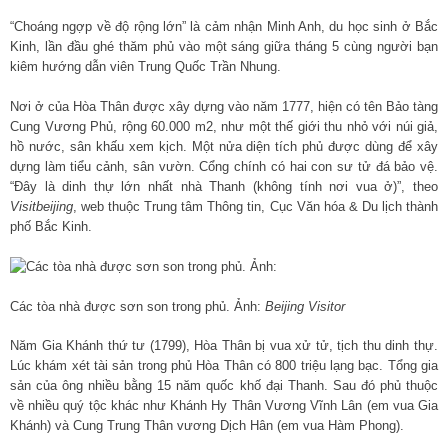
“Choáng ngợp về độ rộng lớn” là cảm nhận Minh Anh, du học sinh ở Bắc
Kinh, lần đầu ghé thăm phủ vào một sáng giữa tháng 5 cùng người bạn
kiêm hướng dẫn viên Trung Quốc Trần Nhung.
Nơi ở của Hòa Thân được xây dựng vào năm 1777, hiện có tên Bảo tàng
Cung Vương Phủ, rộng 60.000 m2, như một thế giới thu nhỏ với núi giả,
hồ nước, sân khấu xem kịch. Một nửa diện tích phủ được dùng để xây
dựng làm tiểu cảnh, sân vườn. Cổng chính có hai con sư tử đá bảo vệ.
“Đây là dinh thự lớn nhất nhà Thanh (không tính nơi vua ở)”, theo
Visitbeijing
, web thuộc Trung tâm Thông tin, Cục Văn hóa & Du lịch thành
phố Bắc Kinh.
Các tòa nhà được sơn son trong phủ. Ảnh:
Beijing Visitor
Năm Gia Khánh thứ tư (1799), Hòa Thân bị vua xử tử, tịch thu dinh thự.
Lúc khám xét tài sản trong phủ Hòa Thân có 800 triệu lạng bạc. Tổng gia
sản của ông nhiều bằng 15 năm quốc khố đại Thanh. Sau đó phủ thuộc
về nhiều quý tộc khác như Khánh Hy Thân Vương Vĩnh Lân (em vua Gia
Khánh) và Cung Trung Thân vương Dịch Hân (em vua Hàm Phong).