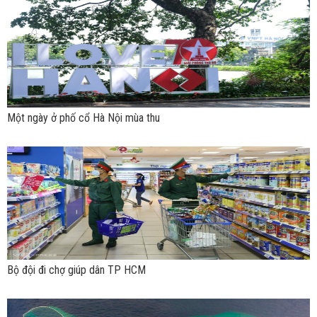
Một ngày ở phố cổ Hà Nội mùa thu
Bộ đội đi chợ giúp dân TP HCM