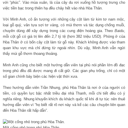
với “phúc”. Vào mùa xuân, lá của cây du rơi xuống hồ tượng trưng cho
việc tiền bạc trong thiên hạ đều chảy hết vào nhà Hòa Thân.
Với Minh Anh, cô ấn tượng với những cây cột làm từ kim tơ nam mộc,
loại gỗ quý, vân tựa sợi tơ vàng, có mùi thơm và tác dụng chống muỗi,
chuyên dùng để xây dựng trong các cung điện hoàng gia. Theo
Baidu
,
mỗi cột gỗ có giá trị lên đến 2,7 tỷ tệ (hơn 382 triệu USD). Phòng ở của
Hòa Thân ở có bốn cây cột làm từ gỗ này. Khách không được vào tham
quan khu vực mà chỉ đứng từ ngoài nhìn. Dù vậy, Minh Anh vẫn ngửi
thấy mùi gỗ thơm thoang thoảng.
Minh Anh cũng cho biết một hướng dẫn viên tại phủ nói phần lớn đồ đạc
trong phủ đều đã được mang đi cất giữ. Các gian phụ trống, chỉ có một
số gian chính bày biện các hiện vật thời xưa.
Theo hướng dẫn viên Trần Nhung, phủ Hòa Thân là nơi ở của người có
tiền, có quyền lực bậc nhất triều đại nhà Thanh, mỗi chi tiết đều có ý
nghĩa riêng. Nhung khuyến khích du khách quốc tế khi đi tự túc nên thuê
hướng dẫn viên vì “họ biết rất rõ nơi này và kể các câu chuyện liên quan
đến Hòa Thân rất hấp dẫn”.
Một cổng nhỏ trong phủ Hòa Thân.