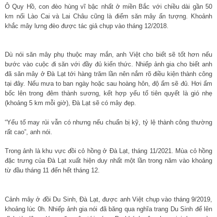
Ô Quy Hồ, con đèo hùng vĩ bậc nhất ở miền Bắc với chiều dài gần 50
km nối Lào Cai và Lai Châu cũng là điểm săn mây ấn tượng. Khoảnh
khắc mây lưng đèo được tác giả chụp vào tháng 12/2018.
Dù nói săn mây phụ thuộc may mắn, anh Việt cho biết sẽ tốt hơn nếu
bước vào cuộc đi săn với đầy đủ kiến thức. Nhiếp ảnh gia cho biết anh
đã săn mây ở Đà Lạt tới hàng trăm lần nên nắm rõ điều kiện thành công
tại đây. Nếu mưa to ban ngày hoặc sau hoàng hôn, độ ẩm sẽ đủ. Hơi ẩm
bốc lên trong đêm thành sương, kết hợp yếu tố tiên quyết là gió nhẹ
(khoảng 5 km mỗi giờ), Đà Lạt sẽ có mây đẹp.
“Yếu tố may rủi vẫn có nhưng nếu chuẩn bị kỹ, tỷ lệ thành công thường
rất cao”, anh nói.
Trong ảnh là khu vực đồi cỏ hồng ở Đà Lạt, tháng 11/2021. Mùa cỏ hồng
đặc trưng của Đà Lạt xuất hiện duy nhất một lần trong năm vào khoảng
từ đầu tháng 11 đến hết tháng 12.
Cảnh mây ở đồi Du Sinh, Đà Lạt, được anh Việt chụp vào tháng 9/2019,
khoảng lúc 0h. Nhiếp ảnh gia nói đã băng qua nghĩa trang Du Sinh để lên