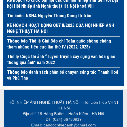
Kế hoạch tổ chức Đại hội các Chi hội Nhiếp ảnh tiến tới Đại
hội Hội Nhiếp ảnh Nghệ thuật Hà Nội khoá VIII
Tin buồn: NSNA Nguyễn Thong Dong từ trần
KẾ HOẠCH HOẠT ĐỘNG QUÝ II/2023 CỦA HỘI NHIẾP ẢNH
NGHỆ THUẬT HÀ NỘI
Thông báo Thể lệ Giải Báo chí Toàn quốc phòng chống
tham nhũng tiêu cực lần thứ IV (2022-2023)
Thể lệ Cuộc thi ảnh “Tuyên truyền xây dựng văn hóa giao
thông qua ảnh” năm 2022
Thông báo danh sách phân bổ chuyến sáng tác Thanh Hoá
và Phú Thọ
HỘI NHIẾP ẢNH NGHỆ THUẬT HÀ NỘI - Hội Liên hiệp VHNT
Hà Nội
Địa chỉ: 19 Hàng Buồm - Hoàn Kiếm - Hà Nội
ĐT: (024) 66730919
Email: bandocnhiepanh@gmail.com