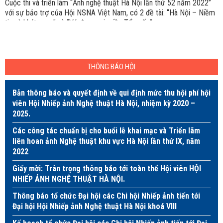
Cuộc thi và triển lãm “Ảnh nghệ thuật Hà Nội lần thứ 52 năm 2022”
với sự bảo trợ của Hội NSNA Việt Nam, có 2 đề tài: “Hà Nội – Niềm
tin và khát vọng” và “Vẻ đẹp mọi miền Tổ quốc”.
THÔNG BÁO HỘI
Bản thông báo và quyết định về qui định mức thu hội phí hội
viên Hội Nhiếp ảnh Nghệ thuật Hà Nội, nhiệm kỳ 2020 –
2025.
Các công tác chuẩn bị cho buổi lễ khai mạc và Triển lãm
liên hoan ảnh Nghệ thuật khu vực Hà Nội lần thứ IX, năm
2022
Giấy mời: Trân trọng thông báo tới toàn thể Hội viên HỘI
NHIẾP ẢNH NGHỆ THUẬT HÀ NỘI.
Thông báo tổ chức Đại hội các Chi hội Nhiếp ảnh tiến tới
Đại hội Hội Nhiếp ảnh Nghệ thuật Hà Nội khoá VIII