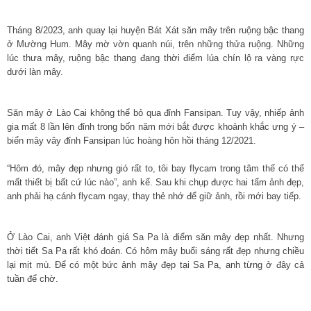
Tháng 8/2023, anh quay lại huyện Bát Xát săn mây trên ruộng bậc thang
ở Mường Hum. Mây mờ vờn quanh núi, trên những thửa ruộng. Những
lúc thưa mây, ruộng bậc thang đang thời điểm lúa chín lộ ra vàng rực
dưới làn mây.
Săn mây ở Lào Cai không thể bỏ qua đỉnh Fansipan. Tuy vậy, nhiếp ảnh
gia mất 8 lần lên đỉnh trong bốn năm mới bắt được khoảnh khắc ưng ý –
biển mây vây đỉnh Fansipan lúc hoàng hôn hồi tháng 12/2021.
“Hôm đó, mây đẹp nhưng gió rất to, tôi bay flycam trong tâm thế có thể
mất thiết bị bất cứ lúc nào”, anh kể. Sau khi chụp được hai tấm ảnh đẹp,
anh phải hạ cánh flycam ngay, thay thẻ nhớ để giữ ảnh, rồi mới bay tiếp.
Ở Lào Cai, anh Việt đánh giá Sa Pa là điểm săn mây đẹp nhất. Nhưng
thời tiết Sa Pa rất khó đoán. Có hôm mây buổi sáng rất đẹp nhưng chiều
lại mịt mù. Để có một bức ảnh mây đẹp tại Sa Pa, anh từng ở đây cả
tuần để chờ.