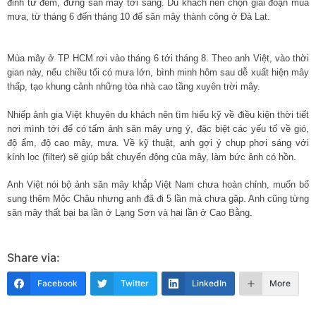
đỉnh từ đêm, đứng săn mây tới sáng. Du khách nên chọn giai đoạn mùa
mưa, từ tháng 6 đến tháng 10 để săn mây thành công ở Đà Lạt.
Mùa mây ở TP HCM rơi vào tháng 6 tới tháng 8. Theo anh Việt, vào thời
gian này, nếu chiều tối có mưa lớn, bình minh hôm sau dễ xuất hiện mây
thấp, tạo khung cảnh những tòa nhà cao tầng xuyên trời mây.
Nhiếp ảnh gia Việt khuyên du khách nên tìm hiểu kỹ về điều kiện thời tiết
nơi mình tới để có tấm ảnh săn mây ưng ý, đặc biệt các yếu tố về gió,
độ ẩm, độ cao mây, mưa. Về kỹ thuật, anh gợi ý chụp phơi sáng với
kính lọc (filter) sẽ giúp bắt chuyển động của mây, làm bức ảnh có hồn.
Anh Việt nói bộ ảnh săn mây khắp Việt Nam chưa hoàn chỉnh, muốn bổ
sung thêm Mộc Châu nhưng anh đã đi 5 lần mà chưa gặp. Anh cũng từng
săn mây thất bại ba lần ở Lạng Sơn và hai lần ở Cao Bằng.
Share via:
Facebook
Twitter
LinkedIn
More