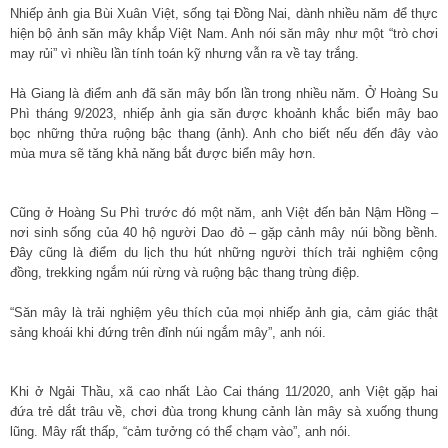
Nhiếp ảnh gia Bùi Xuân Việt, sống tại Đồng Nai, dành nhiều năm để thực
hiện bộ ảnh săn mây khắp Việt Nam. Anh nói săn mây như một “trò chơi
may rủi” vì nhiều lần tính toán kỹ nhưng vẫn ra về tay trắng.
Hà Giang là điểm anh đã săn mây bốn lần trong nhiều năm. Ở Hoàng Su
Phì tháng 9/2023, nhiếp ảnh gia săn được khoảnh khắc biển mây bao
bọc những thửa ruộng bậc thang (ảnh). Anh cho biết nếu đến đây vào
mùa mưa sẽ tăng khả năng bắt được biển mây hơn.
Cũng ở Hoàng Su Phì trước đó một năm, anh Việt đến bản Nậm Hồng –
nơi sinh sống của 40 hộ người Dao đỏ – gặp cảnh mây núi bồng bềnh.
Đây cũng là điểm du lịch thu hút những người thích trải nghiệm cộng
đồng, trekking ngắm núi rừng và ruộng bậc thang trùng điệp.
“Săn mây là trải nghiệm yêu thích của mọi nhiếp ảnh gia, cảm giác thật
sảng khoái khi đứng trên đỉnh núi ngắm mây”, anh nói.
Khi ở Ngải Thầu, xã cao nhất Lào Cai tháng 11/2020, anh Việt gặp hai
đứa trẻ dắt trâu về, chơi đùa trong khung cảnh làn mây sà xuống thung
lũng. Mây rất thấp, “cảm tưởng có thể chạm vào”, anh nói.