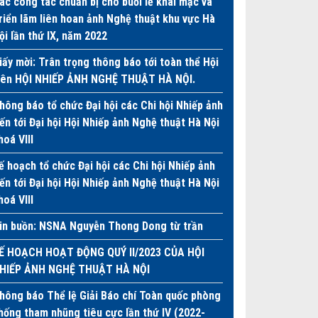
ác công tác chuẩn bị cho buổi lễ khai mạc và
riển lãm liên hoan ảnh Nghệ thuật khu vực Hà
ội lần thứ IX, năm 2022
iấy mời: Trân trọng thông báo tới toàn thể Hội
iên HỘI NHIẾP ẢNH NGHỆ THUẬT HÀ NỘI.
hông báo tổ chức Đại hội các Chi hội Nhiếp ảnh
iến tới Đại hội Hội Nhiếp ảnh Nghệ thuật Hà Nội
hoá VIII
ế hoạch tổ chức Đại hội các Chi hội Nhiếp ảnh
iến tới Đại hội Hội Nhiếp ảnh Nghệ thuật Hà Nội
hoá VIII
in buồn: NSNA Nguyễn Thong Dong từ trần
Ế HOẠCH HOẠT ĐỘNG QUÝ II/2023 CỦA HỘI
HIẾP ẢNH NGHỆ THUẬT HÀ NỘI
hông báo Thể lệ Giải Báo chí Toàn quốc phòng
hống tham nhũng tiêu cực lần thứ IV (2022-