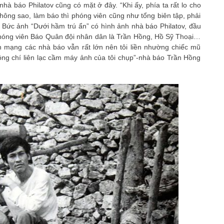
nhà báo Philatov cũng có mặt ở đây. “Khi ấy, phía ta rất lo cho
Không sao, làm báo thì phóng viên cũng như tổng biên tập, phải
”. Bức ảnh “Dưới hầm trú ẩn” có hình ảnh nhà báo Philatov, đầu
 phóng viên Báo Quân đội nhân dân là Trần Hồng, Hồ Sỹ Thoại…
h mạng các nhà báo vẫn rất lớn nên tôi liền nhường chiếc mũ
ồng chí liên lạc cầm máy ảnh của tôi chụp”-nhà báo Trần Hồng