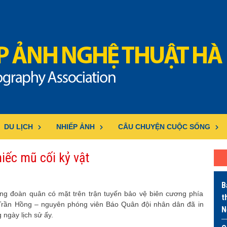
DU LỊCH
NHIẾP ẢNH
CÂU CHUYỆN CUỘC SỐNG
iếc mũ cối kỷ vật
B
ng đoàn quân có mặt trên trận tuyến bảo vệ biên cương phía
t
 Trần Hồng – nguyên phóng viên Báo Quân đội nhân dân đã in
N
 ngày lịch sử ấy.