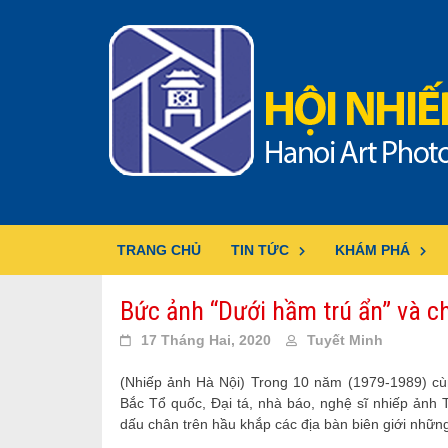
Skip
to
content
TRANG CHỦ
TIN TỨC
KHÁM PHÁ
Bức ảnh “Dưới hầm trú ẩn” và ch
17 Tháng Hai, 2020
Tuyết Minh
(Nhiếp ảnh Hà Nội) Trong 10 năm (1979-1989) cù
Bắc Tổ quốc, Đại tá, nhà báo, nghệ sĩ nhiếp ảnh
dấu chân trên hầu khắp các địa bàn biên giới những