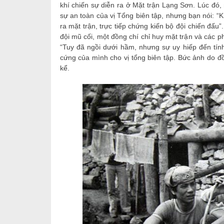
khí chiến sự diễn ra ở Mặt trận Lạng Sơn. Lúc đó, 
sự an toàn của vị Tổng biên tập, nhưng bạn nói: “
ra mặt trận, trực tiếp chứng kiến bộ đội chiến đấu
đội mũ cối, một đồng chí chỉ huy mặt trận và các
“Tuy đã ngồi dưới hầm, nhưng sự uy hiếp đến tín
cứng của mình cho vị tổng biên tập. Bức ảnh do đ
kể.