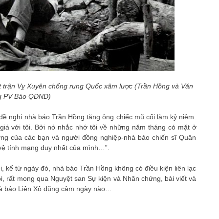
ặt trận Vỵ Xuyên chống rung Quốc xâm lược
(Trần Hồng và Văn
g PV Báo QĐND)
v đề nghị nhà báo Trần Hồng tặng ông chiếc mũ cối làm kỷ niệm.
giá với tôi. Bởi nó nhắc nhớ tôi về những năm tháng có mặt ở
ường của các bạn và người đồng nghiệp-nhà báo chiến sĩ Quân
 vệ tính mạng duy nhất của mình…”.
ôi, kể từ ngày đó, nhà báo Trần Hồng không có điều kiện liên lạc
ôi, rất mong qua Nguyệt san Sự kiện và Nhân chứng, bài viết và
 nhà báo Liên Xô dũng cảm ngày nào…