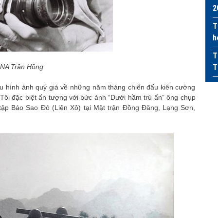
2
T
h
T
T
NA Trần Hồng
ều hình ảnh quý giá về những năm tháng chiến đấu kiên cường
 Tôi đặc biệt ấn tượng với bức ảnh “Dưới hầm trú ẩn” ông chụp
tập Báo Sao Đỏ (Liên Xô) tại Mặt trận Đồng Đăng, Lạng Sơn,