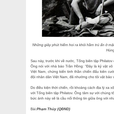
Những giây phút hiếm hoi ra khỏi hầm trú ẩn ở m
Hùn
Sau này, trước khi về nước, Tổng biên tập Philato
Ông nói với nhà báo Trần Hồng: “Đây là kỷ vật vô 
Việt Nam, chứng kiến tinh thần chiến đấu kiên c
đội nhân dân Việt Nam, đã nhường cho tôi vật bảo
Do điều kiện thời chiến, rồi khoảng cách địa lý xa x
với Tổng biên tập Philatov. Ông tâm sự với chúng t
bức ảnh này sẽ là cầu nối thông tin giữa ông với
Bài:
Phạm Thủy (QĐND)