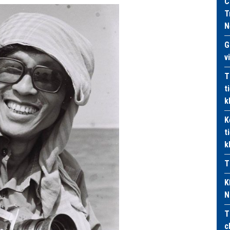
C
T
N
G
v
T
t
k
K
t
k
T
K
N
T
c