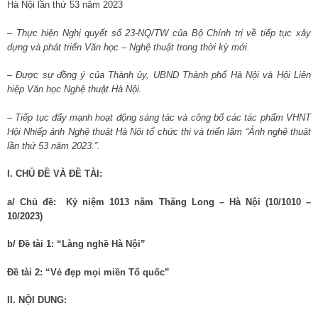
Hà Nội lần thứ 53 năm 2023
– Thực hiện Nghị quyết số 23-NQ/TW của Bộ Chính trị về tiếp tục xây
dựng và phát triển Văn học – Nghệ thuật trong thời kỳ mới.
– Được sự đồng ý của Thành ủy, UBND Thành phố Hà Nội và Hội Liên
hiệp Văn học Nghệ thuật Hà Nội.
– Tiếp tục đẩy mạnh hoạt động sáng tác và công bố các tác phẩm VHNT
Hội Nhiếp ảnh Nghệ thuật Hà Nội tổ chức thi và triển lãm “Ảnh nghệ thuật
lần thứ 53 năm 2023.”.
I. CHỦ ĐỀ VÀ ĐỀ TÀI:
a/ Chủ đề: Kỷ niệm 1013 năm Thăng Long – Hà Nội (10/1010 –
10/2023)
b/ Đề tài 1: “Làng nghề Hà Nội”
Đề tài 2: “Vẻ đẹp mọi miền Tổ quốc”
II. NỘI DUNG: