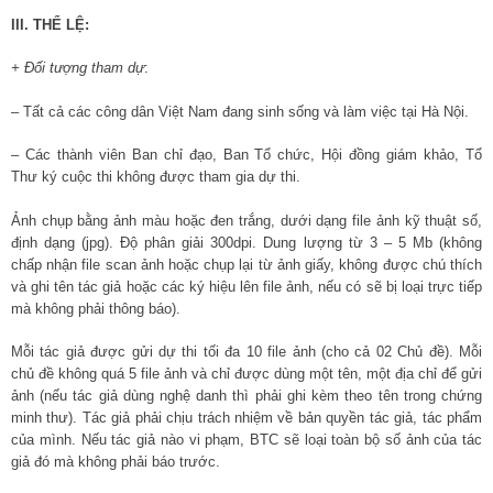
III. THỂ LỆ:
+ Đối tượng tham dự
:
– Tất cả các công dân Việt Nam đang sinh sống và làm việc tại Hà Nội.
– Các thành viên Ban chỉ đạo, Ban Tổ chức, Hội đồng giám khảo, Tổ
Thư ký cuộc thi không được tham gia dự thi.
Ảnh chụp bằng ảnh màu hoặc đen trắng, dưới dạng file ảnh kỹ thuật số,
định dạng (jpg). Độ phân giải 300dpi. Dung lượng từ 3 – 5 Mb (không
chấp nhận file scan ảnh hoặc chụp lại từ ảnh giấy, không được chú thích
và ghi tên tác giả hoặc các ký hiệu lên file ảnh, nếu có sẽ bị loại trực tiếp
mà không phải thông báo).
Mỗi tác giả được gửi dự thi tối đa 10 file ảnh (cho cả 02 Chủ đề). Mỗi
chủ đề không quá 5 file ảnh và chỉ được dùng một tên, một địa chỉ để gửi
ảnh (nếu tác giả dùng nghệ danh thì phải ghi kèm theo tên trong chứng
minh thư). Tác giả phải chịu trách nhiệm về bản quyền tác giả, tác phẩm
của mình. Nếu tác giả nào vi phạm, BTC sẽ loại toàn bộ số ảnh của tác
giả đó mà không phải báo trước.