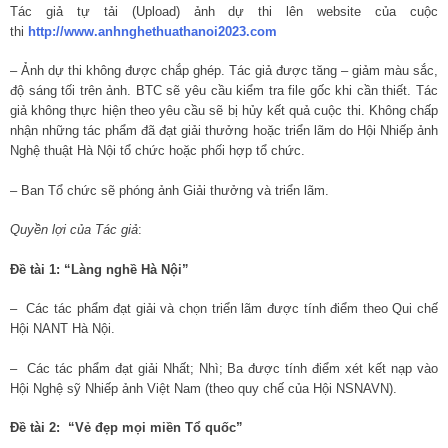
Tác giả tự tải (Upload) ảnh dự thi lên website của cuộc
thi
http://www.anhnghethuathanoi2023.com
– Ảnh dự thi không được chắp ghép. Tác giả được tăng – giảm màu sắc,
độ sáng tối trên ảnh. BTC sẽ yêu cầu kiểm tra file gốc khi cần thiết. Tác
giả không thực hiện theo yêu cầu sẽ bị hủy kết quả cuộc thi. Không chấp
nhận những tác phẩm đã đạt giải thưởng hoặc triển lãm do Hội Nhiếp ảnh
Nghệ thuật Hà Nội tổ chức hoặc phối hợp tổ chức.
– Ban Tổ chức sẽ phóng ảnh Giải thưởng và triển lãm.
Quyền lợi của Tác giả
:
Đề tài 1: “Làng nghề Hà Nội”
– Các tác phẩm đạt giải và chọn triển lãm được tính điểm theo Qui chế
Hội NANT Hà Nội.
– Các tác phẩm đạt giải Nhất; Nhì; Ba được tính điểm xét kết nạp vào
Hội Nghệ sỹ Nhiếp ảnh Việt Nam (theo quy chế của Hội NSNAVN).
Đề tài 2: “Vẻ đẹp mọi miền Tổ quốc”