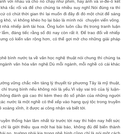
ảnh với nhau và cho nó chạy như phim, hay ảnh và vi-đe-ô kết
há rắc rối và để cho chúng ta nhiều suy nghĩ.Nói đúng ra thì
cứ có chút thời gian thì lại muốn đi đây đi đó một chút để sáng
 khó, vì không khéo họ lại bảo là mình nói chuyện viển vông.
 nhà nhiếp ảnh tài hoa. Ông luôn luôn cầu thị trong tranh luận
ắm, đáng tiếc rằng số đó nay còn rất ít. Để trao đổi về nhiếp
nhưng có kiến văn rộng hơn, có thể gợi mở cho những giải pháp
-phê bình nước ta về văn học nghệ thuật nói chung thì chúng ta
c ngành văn hóa văn nghệ.Dù mỗi ngành, mỗi nghề có cái khác
ởng vững chắc nền tảng lý thuyết từ phương Tây là mỹ thuật,
hỉ trung bình nếu không nói là yếu.Vì vậy vai trò của lý luận-
 không đánh giá cao thì kèm theo đó số phân của những người
các nước là một nghề có thể xếp vào hạng quý tộc trong truyền
 xoàng xĩnh, ít được ai công nhận và biết tới.
uyền thống hàn lâm nhất từ trước tới nay thì hiện nay hết sức
 chỉ là giới thiệu qua một hai bài báo, không đủ để biến thành
ái nọ, trường phái kia trong phê bình cũng chỉ là nói một cách