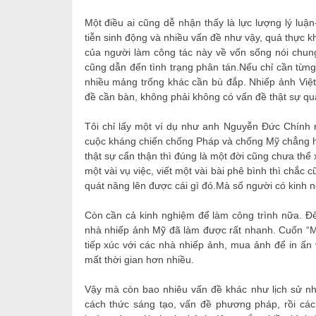
Một điều ai cũng dễ nhận thấy là lực lượng lý luận
tiễn sinh động và nhiều vấn đề như vậy, quả thực k
của người làm công tác này về vốn sống nói chung
cũng dẫn đến tình trạng phân tán.Nếu chỉ cần từng 
nhiều mảng trống khác cần bù đắp. Nhiếp ảnh Việ
đề cần bàn, không phải không có vấn đề thật sự qu
Tôi chỉ lấy một ví dụ như anh Nguyễn Đức Chính 
cuộc kháng chiến chống Pháp và chống Mỹ chẳng h
thật sự cẩn thận thì đúng là một đời cũng chưa thể
một vài vụ việc, viết một vài bài phê bình thì chắc
quát nâng lên được cái gì đó.Mà số người có kinh ngh
Còn cần cả kinh nghiệm để làm công trình nữa. Đ
nhà nhiếp ảnh Mỹ đã làm được rất nhanh. Cuốn “Một
tiếp xúc với các nhà nhiếp ảnh, mua ảnh để in ấn
mất thời gian hơn nhiều.
Vậy mà còn bao nhiêu vấn đề khác như lịch sử nh
cách thức sáng tạo, vấn đề phương pháp, rồi các