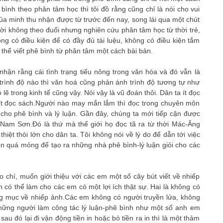
bình theo phân tâm học thì tôi đồ rằng cũng chỉ là nói cho vui
của minh thu nhận được từ trước đến nay, song lái qua một chút
i không theo đuổi nhưng nghiên cứu phân tâm học từ thời trẻ,
ông có điều kiện để có đầy đủ tài luệu, không có điều kiện tắm
 thể viết phê bình từ phân tâm một cách bài bản.
hận rằng cái tình trạng tiểu nông trong văn hóa và đó vẫn là
 trình độ nào thì văn hoá cũng phản ánh trình độ tương tự như
lẽ trong kinh tế cũng vậy. Nói vậy là vũ đoán thôi. Dân ta ít đọc
 ít đọc sách.Người nào may mắn lắm thì đọc trong chuyên môn
cho phê bình và lý luận. Gần đây, chúng ta mới tiếp cận được
am Sơn.Đó là thứ mà thế giới họ đọc tã ra từ thời Mác-Ăng
hiệt thòi lớn cho dân ta. Tôi không nói về lý do để dẫn tới việc
còn quá mỏng để tạo ra những nhà phê bình-lý luận giỏi cho các
 chí, muốn giới thiệu với các em một số cây bút viết về nhiếp
n có thể làm cho các em có một lợi ích thật sự. Hai là không có
ng mục về nhiếp ảnh.Các em không có người truyền lửa, không
hững người làm công tác lý luận-phê bình như một số anh em
sau đó lại đi vận động tiền in hoặc bỏ tiền ra in thì là một thảm