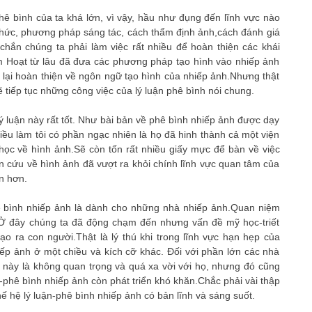
hê bình của ta khá lớn, vì vậy, hầu như đụng đến lĩnh vực nào
h thức, phương pháp sáng tác, cách thẩm định ảnh,cách đánh giá
n chúng ta phải làm việc rất nhiều để hoàn thiện các khái
m Hoạt từ lâu đã đưa các phương pháp tạo hình vào nhiếp ảnh
lại hoàn thiện về ngôn ngữ tạo hình của nhiếp ảnh.Nhưng thật
 tiếp tục những công việc của lý luận phê bình nói chung.
lý luận này rất tốt. Như bài bản về phê bình nhiếp ảnh được dạy
iều làm tôi có phần ngạc nhiên là họ đã hinh thành cả một viện
t học về hình ảnh.Sẽ còn tốn rất nhiều giấy mực để bàn về việc
ên cứu về hình ảnh đã vượt ra khỏi chính lĩnh vực quan tâm của
n hơn.
hê bình nhiếp ảnh là dành cho những nhà nhiếp ảnh.Quan niệm
Ở đây chúng ta đã động chạm đến nhưng vấn đề mỹ học-triết
ạo ra con người.Thật là lý thú khi trong lĩnh vực hạn hẹp của
ếp ảnh ở một chiều và kích cỡ khác. Đối với phần lớn các nhà
này là không quan trọng và quá xa vời với họ, nhưng đó cũng
ận-phê bình nhiếp ảnh còn phát triển khó khăn.Chắc phải vài thập
 hệ lý luận-phê bình nhiếp ảnh có bản lĩnh và sáng suốt.