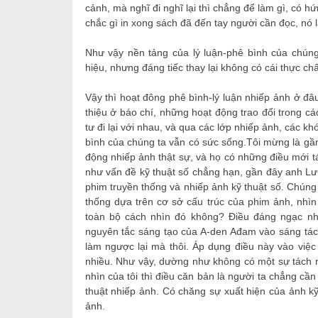
cảnh, mà nghĩ đi nghĩ lại thì chẳng để làm gì, có hứ
chắc gì in xong sách đã đến tay người cần đọc, nó lạ
Như vậy nền tảng của lý luận-phê bình của chúng
hiệu, nhưng đáng tiếc thay lại không có cái thực chấ
Vậy thì hoạt đông phê bình-lý luận nhiếp ảnh ở đâu
thiệu ở báo chí, những hoạt động trao đổi trong cá
tư đi lại với nhau, và qua các lớp nhiếp ảnh, các k
bình của chúng ta vẫn có sức sống.Tôi mừng là gần 
động nhiếp ảnh thật sự, và họ có những điều mới t
như vấn đề kỹ thuật số chẳng hạn, gần đây anh Lưu
phim truyền thống và nhiếp ảnh kỹ thuật số. Chúng
thống dựa trên cơ sở cấu trúc của phim ảnh, nhìn
toàn bộ cách nhìn đó không? Điều đáng ngạc nhi
nguyên tắc sáng tạo của A-den Ađam vào sáng tác. 
làm ngược lại mà thôi. Áp dụng điều này vào việc
nhiều. Như vậy, dường như không có một sự tách rờ
nhìn của tôi thì điều căn bản là người ta chẳng c
thuật nhiếp ảnh. Có chăng sự xuất hiện của ảnh kỹ
ảnh.